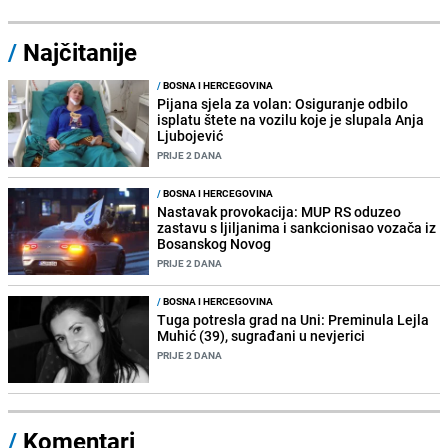
/
Najčitanije
/
BOSNA I HERCEGOVINA
Pijana sjela za volan: Osiguranje odbilo
isplatu štete na vozilu koje je slupala Anja
Ljubojević
PRIJE 2 DANA
/
BOSNA I HERCEGOVINA
Nastavak provokacija: MUP RS oduzeo
zastavu s ljiljanima i sankcionisao vozača iz
Bosanskog Novog
PRIJE 2 DANA
/
BOSNA I HERCEGOVINA
Tuga potresla grad na Uni: Preminula Lejla
Muhić (39), sugrađani u nevjerici
PRIJE 2 DANA
/
Komentari