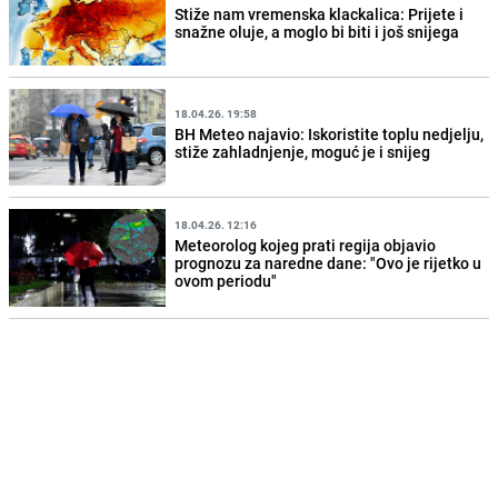
Stiže nam vremenska klackalica: Prijete i
snažne oluje, a moglo bi biti i još snijega
18.04.26. 19:58
BH Meteo najavio: Iskoristite toplu nedjelju,
stiže zahladnjenje, moguć je i snijeg
18.04.26. 12:16
Meteorolog kojeg prati regija objavio
prognozu za naredne dane: "Ovo je rijetko u
ovom periodu"