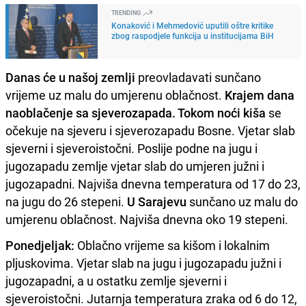
TRENDING
Konaković i Mehmedović uputili oštre kritike
zbog raspodjele funkcija u institucijama BiH
Danas će u našoj zemlji
preovladavati sunčano
vrijeme uz malu do umjerenu oblačnost.
Krajem dana
naoblačenje sa sjeverozapada. Tokom noći kiša
se
očekuje na sjeveru i sjeverozapadu Bosne. Vjetar slab
sjeverni i sjeveroistočni. Poslije podne na jugu i
jugozapadu zemlje vjetar slab do umjeren južni i
jugozapadni. Najviša dnevna temperatura od 17 do 23,
na jugu do 26 stepeni.
U Sarajevu
sunčano uz malu do
umjerenu oblačnost. Najviša dnevna oko 19 stepeni.
Ponedjeljak:
Oblačno vrijeme sa kišom i lokalnim
pljuskovima. Vjetar slab na jugu i jugozapadu južni i
jugozapadni, a u ostatku zemlje sjeverni i
sjeveroistočni. Jutarnja temperatura zraka od 6 do 12,