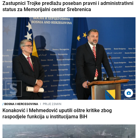
Zastupnici Trojke predlažu poseban pravni i administrativni
status za Memorijalni centar Srebrenica
/
BOSNA I HERCEGOVINA
I
PRIJE 23MIN
Konaković i Mehmedović uputili oštre kritike zbog
raspodjele funkcija u institucijama BiH