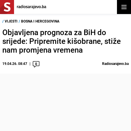
Otvor
/
VIJESTI
/
BOSNA I HERCEGOVINA
Objavljena prognoza za BiH do
srijede: Pripremite kišobrane, stiže
nam promjena vremena
19.04.26. 08:47
Radiosarajevo.ba
0