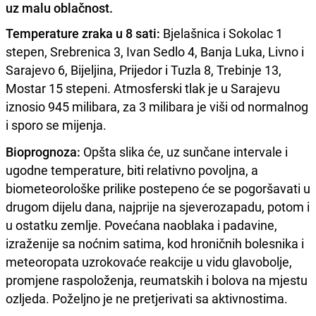
uz malu oblačnost.
Temperature zraka u 8 sati:
Bjelašnica i Sokolac 1
stepen, Srebrenica 3, Ivan Sedlo 4, Banja Luka, Livno i
Sarajevo 6, Bijeljina, Prijedor i Tuzla 8, Trebinje 13,
Mostar 15 stepeni. Atmosferski tlak je u Sarajevu
iznosio 945 milibara, za 3 milibara je viši od normalnog
i sporo se mijenja.
Bioprognoza:
Opšta slika će, uz sunčane intervale i
ugodne temperature, biti relativno povoljna, a
biometeorološke prilike postepeno će se pogoršavati u
drugom dijelu dana, najprije na sjeverozapadu, potom i
u ostatku zemlje. Povećana naoblaka i padavine,
izraženije sa noćnim satima, kod hroničnih bolesnika i
meteoropata uzrokovaće reakcije u vidu glavobolje,
promjene raspoloženja, reumatskih i bolova na mjestu
ozljeda. Poželjno je ne pretjerivati sa aktivnostima.