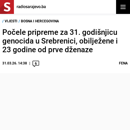
Otvor
/
VIJESTI
/
BOSNA I HERCEGOVINA
Počele pripreme za 31. godišnjicu
genocida u Srebrenici, obilježene i
23 godine od prve dženaze
31.03.26. 14:38
FENA
6