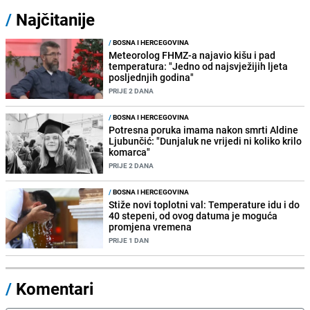
/
Najčitanije
/
BOSNA I HERCEGOVINA
Meteorolog FHMZ-a najavio kišu i pad
temperatura: "Jedno od najsvježijih ljeta
posljednjih godina"
PRIJE 2 DANA
/
BOSNA I HERCEGOVINA
Potresna poruka imama nakon smrti Aldine
Ljubunčić: "Dunjaluk ne vrijedi ni koliko krilo
komarca"
PRIJE 2 DANA
/
BOSNA I HERCEGOVINA
Stiže novi toplotni val: Temperature idu i do
40 stepeni, od ovog datuma je moguća
promjena vremena
PRIJE 1 DAN
/
Komentari