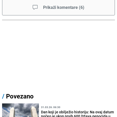
Prikaži komentare
(
6
)
/
Povezano
31.03.26. 06:30
Dan koji je obilježio historiju: Na ovaj datum
počeo je ukop prvih 600 žrtava genocida u