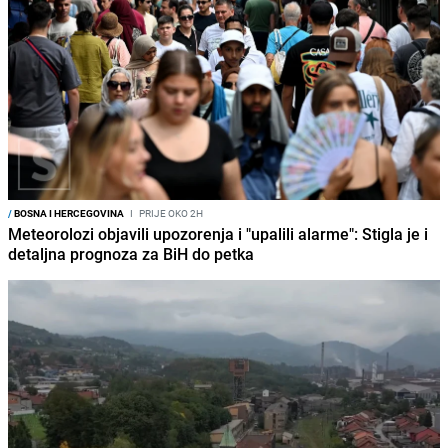
/
BOSNA I HERCEGOVINA
I
PRIJE OKO 2H
Meteorolozi objavili upozorenja i "upalili alarme": Stigla je i
detaljna prognoza za BiH do petka