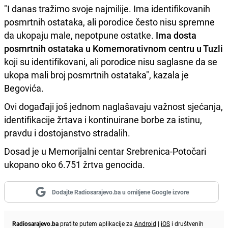
"I danas tražimo svoje najmilije. Ima identifikovanih
posmrtnih ostataka, ali porodice često nisu spremne
da ukopaju male, nepotpune ostatke.
Ima dosta
posmrtnih ostataka u Komemorativnom centru u Tuzli
koji su identifikovani, ali porodice nisu saglasne da se
ukopa mali broj posmrtnih ostataka", kazala je
Begovića.
Ovi događaji još jednom naglašavaju važnost sjećanja,
identifikacije žrtava i kontinuirane borbe za istinu,
pravdu i dostojanstvo stradalih.
Dosad je u Memorijalni centar Srebrenica-Potočari
ukopano oko 6.751 žrtva genocida.
Dodajte Radiosarajevo.ba u omiljene Google izvore
Radiosarajevo.ba
pratite putem aplikacije za
Android
|
iOS
i društvenih