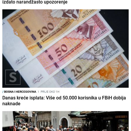
izdato narandžasto upozorenje
/
BOSNA I HERCEGOVINA
I
PRIJE OKO 1H
Danas kreće isplata: Više od 50.000 korisnika u FBiH dobija
naknade