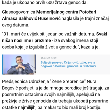
kada je ukopano prvih 600 žrtava genocida.
Glasnogovornica
Memorijalnog centra Potočari
Almasa Salihović Huseinović
naglasila je trajni značaj
ovog datuma.
"31. mart će uvijek biti jedan od važnih datuma.
Svaki
nišan nosi ime i prezime
- iza svakog imena stoji
osoba koja je izgubila život u genocidu", kazala je.
29.03.26. 13:38
Suljagić prozvao Cvijanović: Izbjegavate
odgovor o Dodiku i genocidu u Srebrenici
Predsjednica Udruženja "Žene Srebrenice" Nura
Begović podsjetila je da mnoge porodice još tragaju za
posmrtnim ostacima svojih najmilijih, apelujući na
preživjele žrtve genocida da trebaju ukopati posmrtne
ostatke najmilijih, pa makar to bio mali broj kostiju.