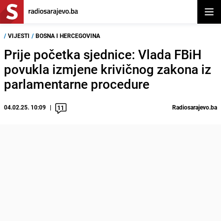
Otvor
/
VIJESTI
/
BOSNA I HERCEGOVINA
Prije početka sjednice: Vlada FBiH
povukla izmjene krivičnog zakona iz
parlamentarne procedure
04.02.25. 10:09
Radiosarajevo.ba
11