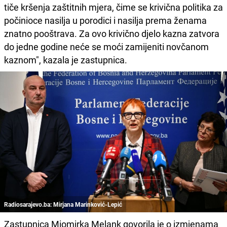
tiče kršenja zaštitnih mjera, čime se krivična politika za
počinioce nasilja u porodici i nasilja prema ženama
znatno pooštrava. Za ovo krivično djelo kazna zatvora
do jedne godine neće se moći zamijeniti novčanom
kaznom", kazala je zastupnica.
Radiosarajevo.ba: Mirjana Marinković-Lepić
Zastupnica Miomirka Melank govorila je o izmjenama