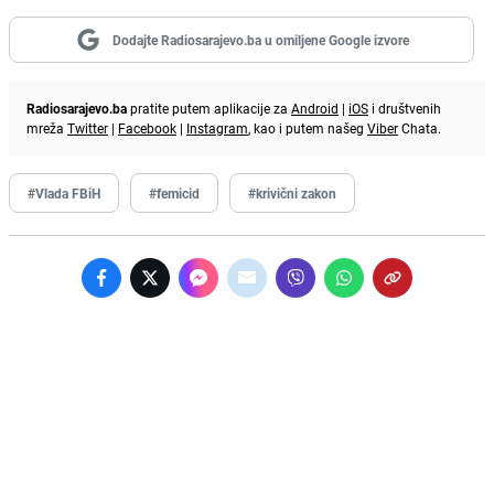
Dodajte Radiosarajevo.ba u omiljene Google izvore
Radiosarajevo.ba
pratite putem aplikacije za
Android
|
iOS
i društvenih
mreža
Twitter
|
Facebook
|
Instagram
, kao i putem našeg
Viber
Chata.
#Vlada FBiH
#femicid
#krivični zakon