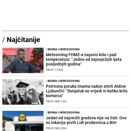
/
Najčitanije
/
BOSNA I HERCEGOVINA
Meteorolog FHMZ-a najavio kišu i pad
temperatura: "Jedno od najsvježijih ljeta
posljednjih godina"
PRIJE 1 DAN
/
BOSNA I HERCEGOVINA
Potresna poruka imama nakon smrti Aldine
Ljubunčić: "Dunjaluk ne vrijedi ni koliko krilo
komarca"
PRIJE OKO 16H
/
BOSNA I HERCEGOVINA
Jedan od najvećih gradova nije na listi: Ovo
su lokacije prvih Lidl prodavnica u BiH
PRIJE OKO 20H