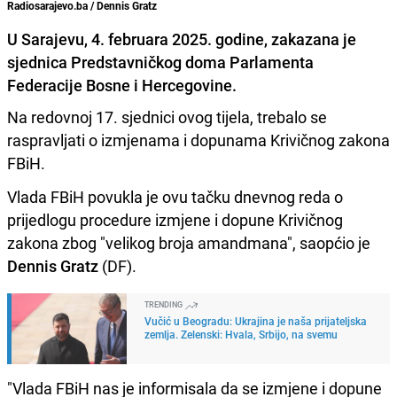
Radiosarajevo.ba / Dennis Gratz
U Sarajevu, 4. februara 2025. godine, zakazana je
sjednica Predstavničkog doma Parlamenta
Federacije Bosne i Hercegovine.
Na redovnoj 17. sjednici ovog tijela, trebalo se
raspravljati o izmjenama i dopunama Krivičnog zakona
FBiH.
Vlada FBiH povukla je ovu tačku dnevnog reda o
prijedlogu procedure izmjene i dopune Krivičnog
zakona zbog "velikog broja amandmana", saopćio je
Dennis Gratz
(DF).
TRENDING
Vučić u Beogradu: Ukrajina je naša prijateljska
zemlja. Zelenski: Hvala, Srbijo, na svemu
"Vlada FBiH nas je informisala da se izmjene i dopune