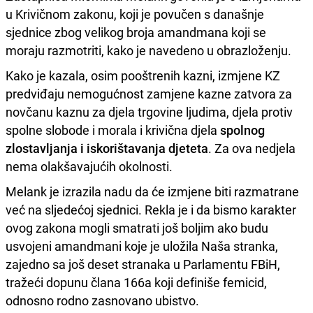
u Krivičnom zakonu, koji je povučen s današnje
sjednice zbog velikog broja amandmana koji se
moraju razmotriti, kako je navedeno u obrazloženju.
Kako je kazala, osim pooštrenih kazni, izmjene KZ
predviđaju nemogućnost zamjene kazne zatvora za
novčanu kaznu za djela trgovine ljudima, djela protiv
spolne slobode i morala i krivična djela
spolnog
zlostavljanja i iskorištavanja djeteta
. Za ova nedjela
nema olakšavajućih okolnosti.
Melank je izrazila nadu da će izmjene biti razmatrane
već na sljedećoj sjednici. Rekla je i da bismo karakter
ovog zakona mogli smatrati još boljim ako budu
usvojeni amandmani koje je uložila Naša stranka,
zajedno sa još deset stranaka u Parlamentu FBiH,
tražeći dopunu člana 166a koji definiše femicid,
odnosno rodno zasnovano ubistvo.