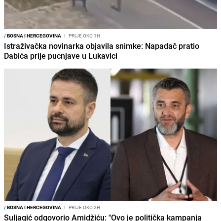
/
BOSNA I HERCEGOVINA
I
PRIJE OKO 1H
Istraživačka novinarka objavila snimke: Napadač pratio
Dabića prije pucnjave u Lukavici
/
BOSNA I HERCEGOVINA
I
PRIJE OKO 2H
Suljagić odgovorio Amidžiću: "Ovo je politička kampanja