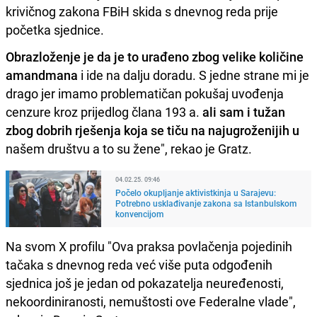
krivičnog zakona FBiH skida s dnevnog reda prije
početka sjednice.
Obrazloženje je da je to urađeno zbog velike količine
amandmana
i ide na dalju doradu. S jedne strane mi je
drago jer imamo problematičan pokušaj uvođenja
cenzure kroz prijedlog člana 193 a.
ali sam i tužan
zbog dobrih rješenja koja se tiču na najugroženijih u
našem društvu a to su žene", rekao je Gratz.
04.02.25. 09:46
Počelo okupljanje aktivistkinja u Sarajevu:
Potrebno usklađivanje zakona sa Istanbulskom
konvencijom
Na svom X profilu "Ova praksa povlačenja pojedinih
tačaka s dnevnog reda već više puta odgođenih
sjednica još je jedan od pokazatelja neuređenosti,
nekoordiniranosti, nemuštosti ove Federalne vlade",