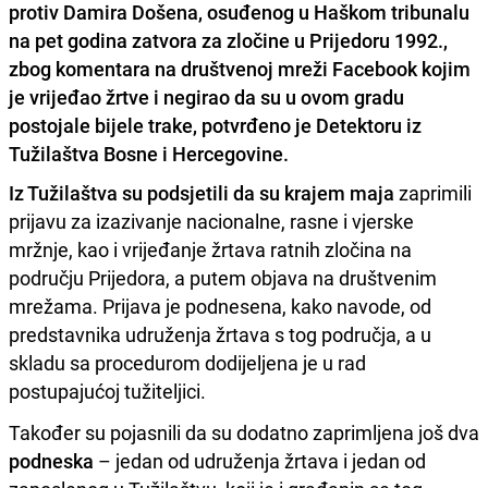
protiv Damira Došena, osuđenog u Haškom tribunalu
na pet godina zatvora za zločine u Prijedoru 1992.,
zbog komentara na društvenoj mreži Facebook kojim
je vrijeđao žrtve i negirao da su u ovom gradu
postojale bijele trake, potvrđeno je Detektoru iz
Tužilaštva Bosne i Hercegovine.
Iz Tužilaštva su podsjetili da su krajem maja
zaprimili
prijavu za izazivanje nacionalne, rasne i vjerske
mržnje, kao i vrijeđanje žrtava ratnih zločina na
području Prijedora, a putem objava na društvenim
mrežama. Prijava je podnesena, kako navode, od
predstavnika udruženja žrtava s tog područja, a u
skladu sa procedurom dodijeljena je u rad
postupajućoj tužiteljici.
Također su pojasnili da su dodatno zaprimljena još dva
podneska
– jedan od udruženja žrtava i jedan od