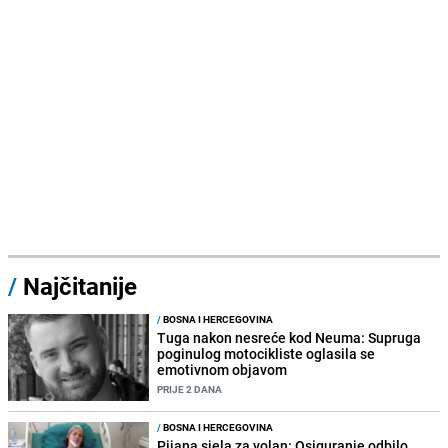
/
Najčitanije
/
BOSNA I HERCEGOVINA
Tuga nakon nesreće kod Neuma: Supruga
poginulog motocikliste oglasila se
emotivnom objavom
PRIJE 2 DANA
/
BOSNA I HERCEGOVINA
Pijana sjela za volan: Osiguranje odbilo