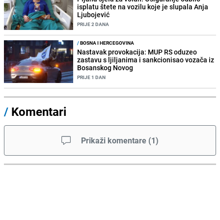
isplatu štete na vozilu koje je slupala Anja
Ljubojević
PRIJE 2 DANA
/
BOSNA I HERCEGOVINA
Nastavak provokacija: MUP RS oduzeo
zastavu s ljiljanima i sankcionisao vozača iz
Bosanskog Novog
PRIJE 1 DAN
/
Komentari
Prikaži komentare
(
1
)