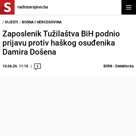
Otvor
/
VIJESTI
/
BOSNA I HERCEGOVINA
Zaposlenik Tužilaštva BiH podnio
prijavu protiv haškog osuđenika
Damira Došena
10.06.26. 11:10
BIRN - Detektor.ba
1