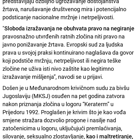
predstavljaju ozbiljno ugrožavanje dostojanstva
žrtava, narušavanje društvenog mira i potencijalno
podsticanje nacionalne mržnje i netrpeljivosti.
"
Sloboda izražavanja ne obuhvata pravo na negiranje
pravosnažno utvrđenih ratnih zločina niti pravo na
javno ponižavanje žrtava. Evropski sud za ljudska
prava u svojoj praksi kontinuirano naglašava da govor
koji podstiče mržnju, netrpeljivost ili negira teške
zločine ne uživa isti nivo zaštite kao legitimno
izražavanje mišljenja”, navodi se u prijavi.
Došen je u Međunarodnom krivičnom sudu za bivšu
Jugoslaviju (MKSJ) osuđen na pet godina zatvora
nakon priznanja zločina u logoru “Keraterm” u
Prijedoru 1992. Proglašen je krivim što je kao vođa
smjene stražara dozvolio progone i nasilje nad
zatočenicima u logoru, uključujući premlaćivanja,
silovanje, seksualno zlostavljanje,
kao i maltretiranje,