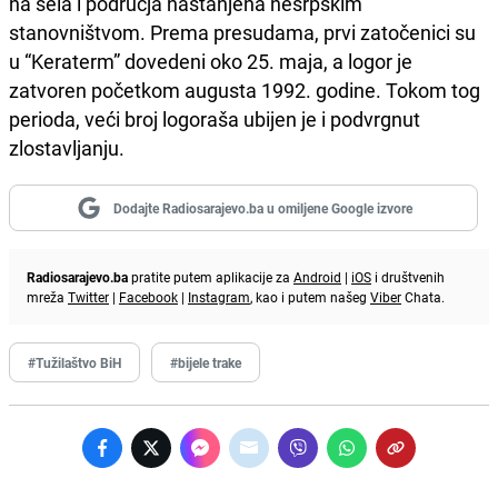
na sela i područja nastanjena nesrpskim
stanovništvom. Prema presudama, prvi zatočenici su
u “Keraterm” dovedeni oko 25. maja, a logor je
zatvoren početkom augusta 1992. godine. Tokom tog
perioda, veći broj logoraša ubijen je i podvrgnut
zlostavljanju.
Dodajte Radiosarajevo.ba u omiljene Google izvore
Radiosarajevo.ba
pratite putem aplikacije za
Android
|
iOS
i društvenih
mreža
Twitter
|
Facebook
|
Instagram
, kao i putem našeg
Viber
Chata.
#Tužilaštvo BiH
#bijele trake