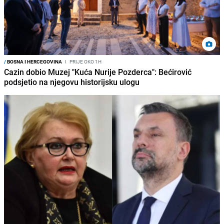
/
BOSNA I HERCEGOVINA
I
PRIJE OKO 1H
Cazin dobio Muzej "Kuća Nurije Pozderca": Bećirović
podsjetio na njegovu historijsku ulogu