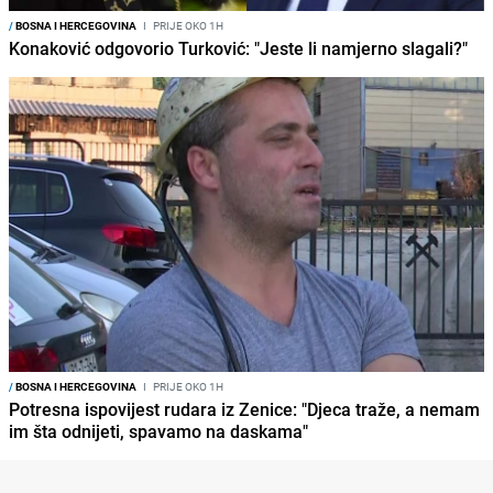
/
BOSNA I HERCEGOVINA
I
PRIJE OKO 1H
Konaković odgovorio Turković: "Jeste li namjerno slagali?"
/
BOSNA I HERCEGOVINA
I
PRIJE OKO 1H
Potresna ispovijest rudara iz Zenice: "Djeca traže, a nemam
im šta odnijeti, spavamo na daskama"