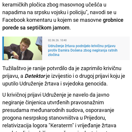
keramičkih pločica zbog masovnog učešća u
napadima na srpsku vojsku i policiju", navodi se u
Facebook komentaru u kojem se masovne
grobnice
porede sa septičkom jamom
.
02.06.26. 10:40
Udruženje žrtava podnijelo krivičnu prijavu
protiv Damira Došena zbog negiranja ratnih
zločina
Tužilaštvo je ranije potvrdilo da je zaprimilo krivičnu
prijavu, a
Detektor
je izvijestio i o drugoj prijavi koju je
uputilo Udruženje žrtava i svjedoka genocida.
U krivičnoj prijavi Udruženje je navelo da javno
negiranje činjenica utvrđenih pravosnažnim
presudama međunarodnih sudova, osporavanje
progona nesrpskog stanovništva u Prijedoru,
relativizacija logora "Keraterm" i vrijeđanje žrtava