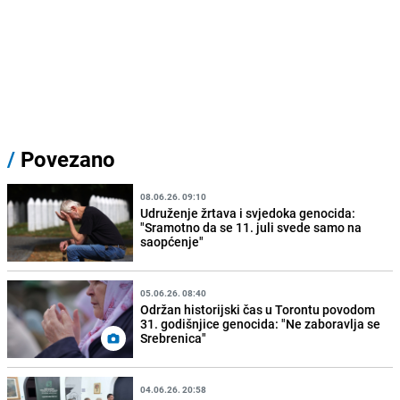
/
Povezano
08.06.26. 09:10
Udruženje žrtava i svjedoka genocida:
"Sramotno da se 11. juli svede samo na
saopćenje"
05.06.26. 08:40
Održan historijski čas u Torontu povodom
31. godišnjice genocida: "Ne zaboravlja se
Srebrenica"
04.06.26. 20:58