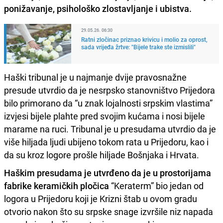
ponižavanje, psihološko zlostavljanje i ubistva.
29.05.26. 06:30
Ratni zločinac priznao krivicu i molio za oprost,
sada vrijeđa žrtve: "Bijele trake ste izmislili"
Haški tribunal je u najmanje dvije pravosnažne
presude utvrdio da je nesrpsko stanovništvo Prijedora
bilo primorano da “u znak lojalnosti srpskim vlastima”
izvjesi bijele plahte pred svojim kućama i nosi bijele
marame na ruci. Tribunal je u presudama utvrdio da je
više hiljada ljudi ubijeno tokom rata u Prijedoru, kao i
da su kroz logore prošle hiljade Bošnjaka i Hrvata.
Haškim presudama je utvrđeno da je u prostorijama
fabrike keramičkih pločica
“Keraterm” bio jedan od
logora u Prijedoru koji je Krizni štab u ovom gradu
otvorio nakon što su srpske snage izvršile niz napada