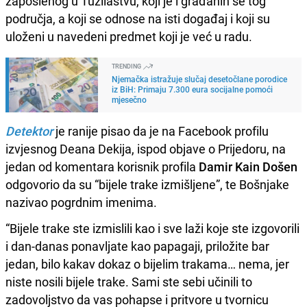
zaposlenog u Tužilaštvu, koji je i građanin se tog
područja, a koji se odnose na isti događaj i koji su
uloženi u navedeni predmet koji je već u radu.
TRENDING
Njemačka istražuje slučaj desetočlane porodice
iz BiH: Primaju 7.300 eura socijalne pomoći
mjesečno
Detektor
je ranije pisao da je na Facebook profilu
izvjesnog Deana Dekija, ispod objave o Prijedoru, na
jedan od komentara korisnik profila
Damir Kain Došen
odgovorio da su “bijele trake izmišljene”, te Bošnjake
nazivao pogrdnim imenima.
“Bijele trake ste izmislili kao i sve laži koje ste izgovorili
i dan-danas ponavljate kao papagaji, priložite bar
jedan, bilo kakav dokaz o bijelim trakama… nema, jer
niste nosili bijele trake. Sami ste sebi učinili to
zadovoljstvo da vas pohapse i pritvore u tvornicu