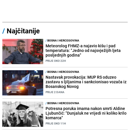
/
Najčitanije
/
BOSNA I HERCEGOVINA
Meteorolog FHMZ-a najavio kišu i pad
temperatura: "Jedno od najsvježijih ljeta
posljednjih godina"
PRIJE OKO 22H
/
BOSNA I HERCEGOVINA
Nastavak provokacija: MUP RS oduzeo
zastavu s ljiljanima i sankcionisao vozača iz
Bosanskog Novog
PRIJE 2 DANA
/
BOSNA I HERCEGOVINA
Potresna poruka imama nakon smrti Aldine
Ljubunčić: "Dunjaluk ne vrijedi ni koliko krilo
komarca"
PRIJE OKO 11H