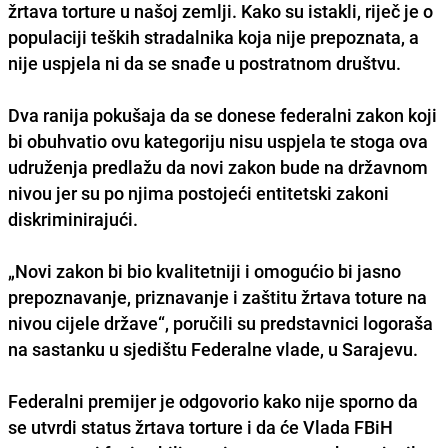
žrtava torture
u našoj zemlji. Kako su istakli, riječ je o
populaciji teških stradalnika koja nije prepoznata, a
nije uspjela ni da se snađe u postratnom društvu
.
Dva ranija pokušaja da se donese federalni zakon koji
bi obuhvatio ovu kategoriju nisu uspjela te stoga ova
udruženja predlažu da
novi zakon bude na državnom
nivou
jer su po njima postojeći entitetski zakoni
diskriminirajući.
„Novi zakon bi bio kvalitetniji i omogućio bi jasno
prepoznavanje, priznavanje i zaštitu žrtava toture na
nivou cijele države“, poručili su predstavnici logoraša
na sastanku u sjedištu Federalne vlade, u Sarajevu.
Federalni premijer je odgovorio kako nije sporno da
se utvrdi status žrtava torture i da će Vlada FBiH