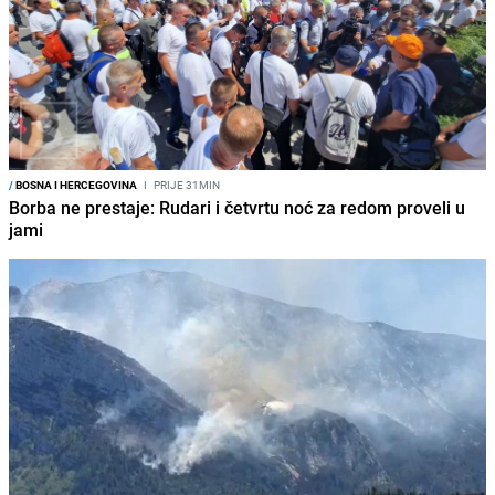
/
BOSNA I HERCEGOVINA
I
PRIJE 31MIN
Borba ne prestaje: Rudari i četvrtu noć za redom proveli u
jami