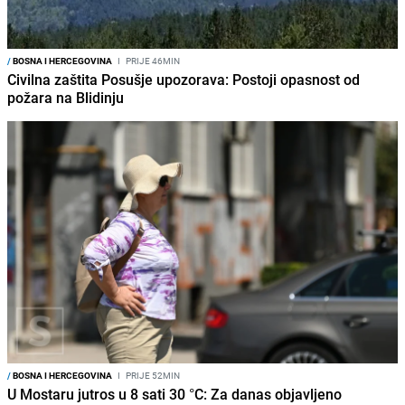
/
BOSNA I HERCEGOVINA
I
PRIJE 46MIN
Civilna zaštita Posušje upozorava: Postoji opasnost od
požara na Blidinju
/
BOSNA I HERCEGOVINA
I
PRIJE 52MIN
U Mostaru jutros u 8 sati 30 °C: Za danas objavljeno