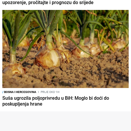
upozorenje, pročitajte i prognozu do srijede
/
BOSNA I HERCEGOVINA
I
PRIJE OKO 1H
Suša ugrozila poljoprivredu u BiH: Moglo bi doći do
poskupljenja hrane