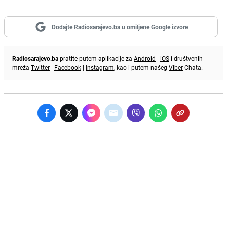
Dodajte Radiosarajevo.ba u omiljene Google izvore
Radiosarajevo.ba
pratite putem aplikacije za
Android
|
iOS
i društvenih
mreža
Twitter
|
Facebook
|
Instagram
, kao i putem našeg
Viber
Chata.