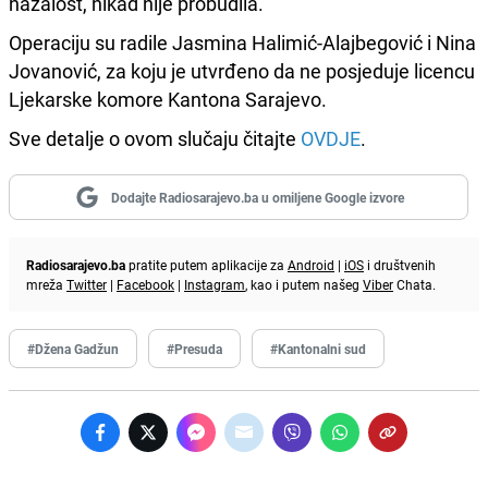
nažalost, nikad nije probudila.
Operaciju su radile Jasmina Halimić-Alajbegović i Nina
Jovanović, za koju je utvrđeno da ne posjeduje licencu
Ljekarske komore Kantona Sarajevo.
Sve detalje o ovom slučaju čitajte
OVDJE
.
Dodajte Radiosarajevo.ba u omiljene Google izvore
Radiosarajevo.ba
pratite putem aplikacije za
Android
|
iOS
i društvenih
mreža
Twitter
|
Facebook
|
Instagram
, kao i putem našeg
Viber
Chata.
#Džena Gadžun
#Presuda
#Kantonalni sud