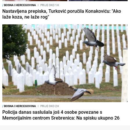
/
BOSNA I HERCEGOVINA
I
PRIJE OKO 1H
Nastavljena prepiska, Turković poručila Konakoviću: "Ako
laže koza, ne laže rog"
/
BOSNA I HERCEGOVINA
I
PRIJE OKO 2H
Policija danas saslušala još 4 osobe povezane s
Memorijalnim centrom Srebrenica: Na spisku ukupno 26