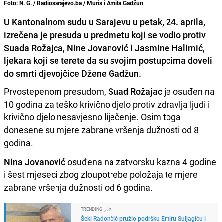
Foto: N. G. / Radiosarajevo.ba / Muris i Amila Gadžun
U Kantonalnom sudu u Sarajevu u petak, 24. aprila,
izrečena je presuda u predmetu koji se vodio protiv
Suada Rožajca, Nine Jovanović i Jasmine Halimić,
ljekara koji se terete da su svojim postupcima doveli
do smrti djevojčice Džene Gadžun.
Prvostepenom presudom,
Suad Rožajac
je osuđen na
10 godina za teško krivično djelo protiv zdravlja ljudi i
krivično djelo nesavjesno liječenje. Osim toga
donesene su mjere zabrane vršenja dužnosti od 8
godina.
Nina Jovanović
osuđena na zatvorsku kazna 4 godine
i šest mjeseci zbog zloupotrebe položaja te mjere
zabrane vršenja dužnosti od 6 godina.
TRENDING
Šeki Radončić pružio podršku Emiru Suljagiću i