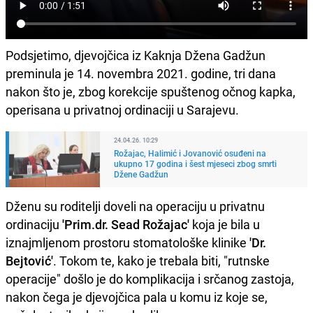
Podsjetimo, djevojčica iz Kaknja Džena Gadžun
preminula je 14. novembra 2021. godine, tri dana
nakon što je, zbog korekcije spuštenog očnog kapka,
operisana u privatnoj ordinaciji u Sarajevu.
24.04.26. 10:29
Rožajac, Halimić i Jovanović osuđeni na
ukupno 17 godina i šest mjeseci zbog smrti
Džene Gadžun
Dženu su roditelji doveli na operaciju u privatnu
ordinaciju
'Prim.dr. Sead Rožajac'
koja je bila u
iznajmljenom prostoru stomatološke klinike
'Dr.
Bejtović'
. Tokom te, kako je trebala biti, "rutnske
operacije" došlo je do komplikacija i srčanog zastoja,
nakon čega je djevojčica pala u komu iz koje se,