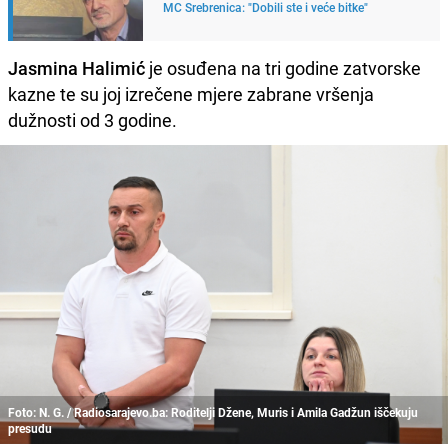
MC Srebrenica: "Dobili ste i veće bitke"
Jasmina Halimić
je osuđena na tri godine zatvorske
kazne te su joj izrečene mjere zabrane vršenja
dužnosti od 3 godine.
Foto: N. G. / Radiosarajevo.ba: Roditelji Džene, Muris i Amila Gadžun iščekuju
presudu