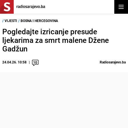
Otvor
/
VIJESTI
/
BOSNA I HERCEGOVINA
Pogledajte izricanje presude
ljekarima za smrt malene Džene
Gadžun
24.04.26. 10:58
Radiosarajevo.ba
10