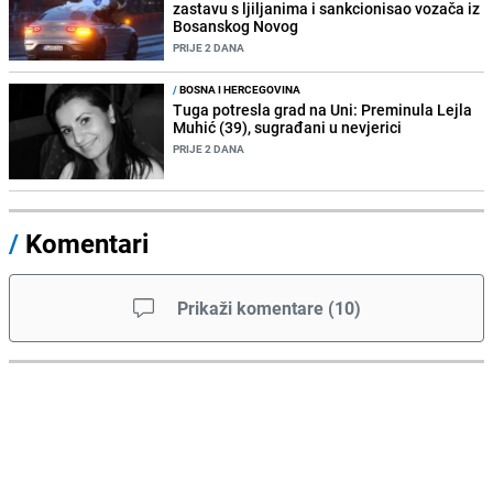
zastavu s ljiljanima i sankcionisao vozača iz
Bosanskog Novog
PRIJE 2 DANA
/
BOSNA I HERCEGOVINA
Tuga potresla grad na Uni: Preminula Lejla
Muhić (39), sugrađani u nevjerici
PRIJE 2 DANA
/
Komentari
Prikaži komentare
(
10
)