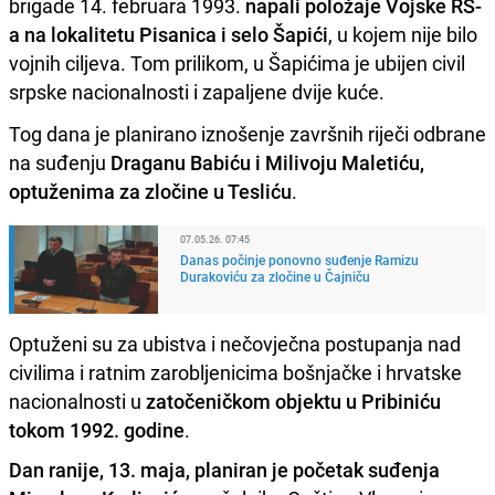
brigade 14. februara 1993.
napali položaje Vojske RS-
a na lokalitetu Pisanica i selo Šapići
, u kojem nije bilo
vojnih ciljeva. Tom prilikom, u Šapićima je ubijen civil
srpske nacionalnosti i zapaljene dvije kuće.
Tog dana je planirano iznošenje završnih riječi odbrane
na suđenju
Draganu Babiću i Milivoju Maletiću,
optuženima za zločine u Tesliću
.
07.05.26. 07:45
Danas počinje ponovno suđenje Ramizu
Durakoviću za zločine u Čajniču
Optuženi su za ubistva i nečovječna postupanja nad
civilima i ratnim zarobljenicima bošnjačke i hrvatske
nacionalnosti u
zatočeničkom objektu u Pribiniću
tokom 1992. godine
.
Dan ranije, 13. maja, planiran je početak suđenja