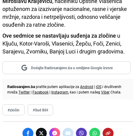
Miroslavu Kraljeviću
, načelniku Opštine Vlasenica
optuženom za izazivanje nacionalne, rasne i vjerske
mržnje, razdora i netrpeljivosti, odnosno veličanje
osuđenih za ratne zločine.
Ove sedmice se nastavljaju suđenja za zločine
u
Ključu, Kotor-Varoši, Vlasenici, Žepču, Foči, Zenici,
Sarajevu, Zvorniku, Banjoj Luci i drugim gradovima.
Dodajte Radiosarajevo.ba u omiljene Google izvore
Radiosarajevo.ba
pratite putem aplikacije za
Android
|
iOS
i društvenih
mreža
Twitter
|
Facebook
|
Instagram
, kao i putem našeg
Viber
Chata.
#zločin
#Sud BiH