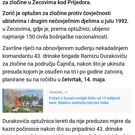
za zločine u Zecovima kod Prijedora.
Zorić je optužen za zločine protiv čovječnosti
ubistvima i drugim nečovječnim djelima u julu 1992.
u Zecovima, gdje je, prema optužnici, ubijeno
najmanje 150 civila bošnjačke nacionalnosti.
Završne riječi na obnovljenom suđenju nekadašnjem
komandantu 43. drinske brigade Ramizu Durakoviću
za zločine na području Čajniča, nakon što je ukinuta
presuda kojom je osuđen na tri i po godine zatvora,
planirane su na ročištu u
četvrtak, 14. maja
.
TRENDING
Požari u Europi nanijeli štetu od 19 milijardi
eura: Nijedno područje nije bez rizika
Durakovića optužnica tereti da nije preduzeo mjere da
kazni počinioce nakon što su pripadnici 43. drinske