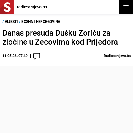
Otvor
/
VIJESTI
/
BOSNA I HERCEGOVINA
Danas presuda Dušku Zoriću za
zločine u Zecovima kod Prijedora
11.05.26. 07:40
Radiosarajevo.ba
1