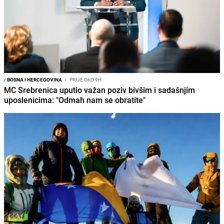
/
BOSNA I HERCEGOVINA
I
PRIJE OKO 9H
MC Srebrenica uputio važan poziv bivšim i sadašnjim
uposlenicima: "Odmah nam se obratite"