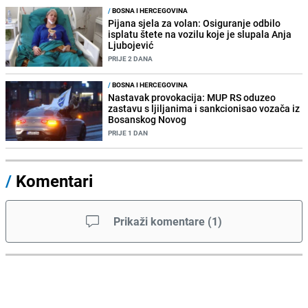
/
BOSNA I HERCEGOVINA
Pijana sjela za volan: Osiguranje odbilo
isplatu štete na vozilu koje je slupala Anja
Ljubojević
PRIJE 2 DANA
/
BOSNA I HERCEGOVINA
Nastavak provokacija: MUP RS oduzeo
zastavu s ljiljanima i sankcionisao vozača iz
Bosanskog Novog
PRIJE 1 DAN
/
Komentari
Prikaži komentare
(
1
)