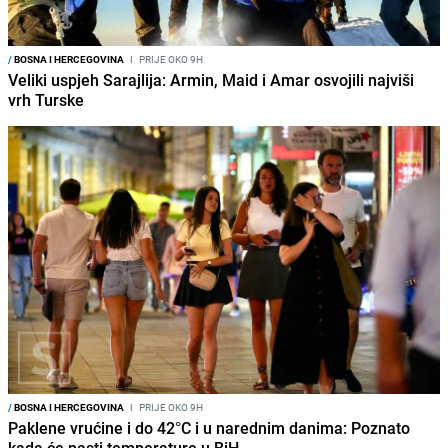
/
BOSNA I HERCEGOVINA
I
PRIJE OKO 9H
Veliki uspjeh Sarajlija: Armin, Maid i Amar osvojili najviši
vrh Turske
/
BOSNA I HERCEGOVINA
I
PRIJE OKO 9H
Paklene vrućine i do 42°C i u narednim danima: Poznato
kada će pasti temperature u BiH