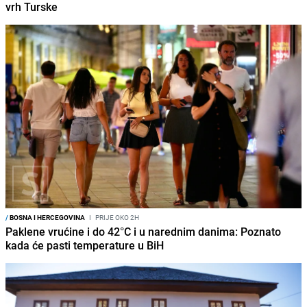
vrh Turske
/
BOSNA I HERCEGOVINA
I
PRIJE OKO 2H
Paklene vrućine i do 42°C i u narednim danima: Poznato
kada će pasti temperature u BiH