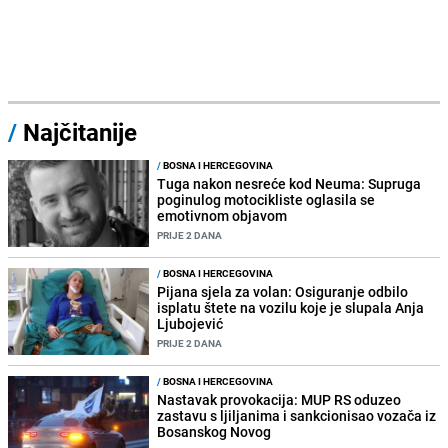
/
Najčitanije
/
BOSNA I HERCEGOVINA
Tuga nakon nesreće kod Neuma: Supruga
poginulog motocikliste oglasila se
emotivnom objavom
PRIJE 2 DANA
/
BOSNA I HERCEGOVINA
Pijana sjela za volan: Osiguranje odbilo
isplatu štete na vozilu koje je slupala Anja
Ljubojević
PRIJE 2 DANA
/
BOSNA I HERCEGOVINA
Nastavak provokacija: MUP RS oduzeo
zastavu s ljiljanima i sankcionisao vozača iz
Bosanskog Novog