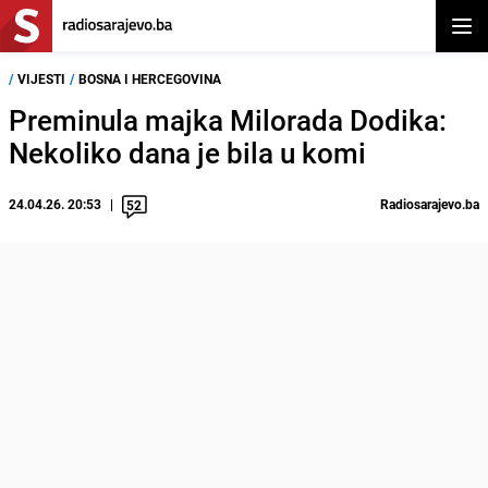
Otvor
/
VIJESTI
/
BOSNA I HERCEGOVINA
Preminula majka Milorada Dodika:
Nekoliko dana je bila u komi
24.04.26. 20:53
Radiosarajevo.ba
52