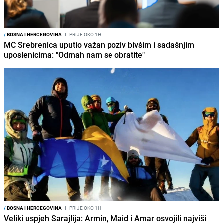
/
BOSNA I HERCEGOVINA
I
PRIJE OKO 1H
MC Srebrenica uputio važan poziv bivšim i sadašnjim
uposlenicima: "Odmah nam se obratite"
/
BOSNA I HERCEGOVINA
I
PRIJE OKO 1H
Veliki uspjeh Sarajlija: Armin, Maid i Amar osvojili najviši