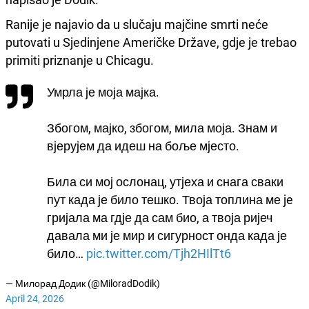
Ranije je najavio da u slučaju majčine smrti neće
putovati u Sjedinjene Američke Države, gdje je trebao
primiti priznanje u Chicagu.
Умрла је моја мајка.
Збогом, мајко, збогом, мила моја. Знам и
вјерујем да идеш на боље мјесто.
Била си мој ослонац, утјеха и снага сваки
пут када је било тешко. Твоја топлина ме je
гријала ма гдје да сам био, а твоја ријеч
давала ми је мир и сигурност онда када је
било…
pic.twitter.com/Tjh2HIlTt6
— Милорад Додик (@MiloradDodik)
April 24, 2026