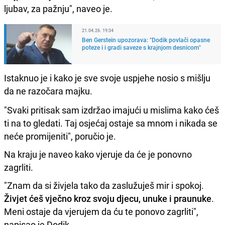
ljubav, za pažnju", naveo je.
21.04.26. 19:34
Ben Gerstein upozorava: "Dodik povlači opasne
poteze i i gradi saveze s krajnjom desnicom"
Istaknuo je i kako je sve svoje uspjehe nosio s mišlju
da ne razočara majku.
"Svaki pritisak sam izdržao imajući u mislima kako ćeš
ti na to gledati. Taj osjećaj ostaje sa mnom i nikada se
neće promijeniti", poručio je.
Na kraju je naveo kako vjeruje da će je ponovno
zagrliti.
"Znam da si živjela tako da zaslužuješ mir i spokoj.
Živjet ćeš vječno kroz svoju djecu, unuke i praunuke
.
Meni ostaje da vjerujem da ću te ponovo zagrliti",
napisao je Dodik.