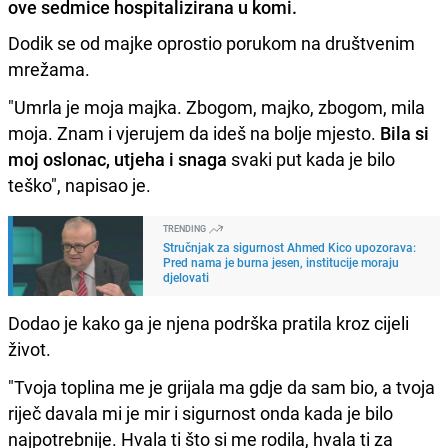
ove sedmice hospitalizirana u komi.
Dodik se od majke oprostio porukom na društvenim
mrežama.
"Umrla je moja majka. Zbogom, majko, zbogom, mila
moja. Znam i vjerujem da ideš na bolje mjesto.
Bila si
moj oslonac, utjeha i snaga
svaki put kada je bilo
teško", napisao je.
TRENDING
Stručnjak za sigurnost Ahmed Kico upozorava:
Pred nama je burna jesen, institucije moraju
djelovati
Dodao je kako ga je njena podrška pratila kroz cijeli
život.
"Tvoja toplina me je grijala ma gdje da sam bio, a tvoja
riječ davala mi je mir i sigurnost onda kada je bilo
najpotrebnije. Hvala ti što si me rodila, hvala ti za