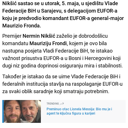
Nikšić sastao se u utorak, 5. maja, u sjedištu Vlade
Federacije BiH u Sarajevu, s delegacijom EUFOR-a
koju je predvodio komandant EUFOR-a general-major
Maurizio Fronda.
Premijer
Nermin Nikšić
zaželio je dobrodošlicu
komandatu
Mauriziju Frondi
, kojem je ovo bila
nastupna posjeta Vladi Federacije BiH, te istakao
važnost prisustva EUFOR-a u Bosni i Hercegovini koji
dugi niz godina doprinosi osiguranju mira i stabilnosti.
Također je istakao da se uime Vlade Federacije BiH i
federalnih institucija stavlja na raspolaganje EUFOR-u
za svaki oblik saradnje koji smatraju potrebnim.
TRENDING
Preminuo otac Lionela Messija: Bio mu je i
agent te ključna figura u karijeri