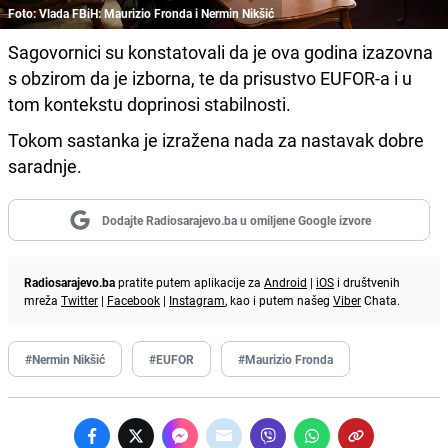
Foto: Vlada FBiH: Maurizio Fronda i Nermin Nikšić
Sagovornici su konstatovali da je ova godina izazovna
s obzirom da je izborna, te da prisustvo EUFOR-a i u
tom kontekstu doprinosi stabilnosti.
Tokom sastanka je izražena nada za nastavak dobre
saradnje.
Dodajte Radiosarajevo.ba u omiljene Google izvore
Radiosarajevo.ba
pratite putem aplikacije za
Android
|
iOS
i društvenih
mreža
Twitter
|
Facebook
|
Instagram
, kao i putem našeg
Viber
Chata.
#Nermin Nikšić
#EUFOR
#Maurizio Fronda