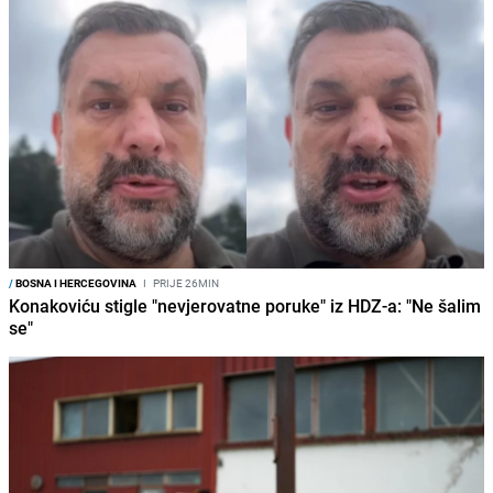
/
BOSNA I HERCEGOVINA
I
PRIJE 26MIN
Konakoviću stigle "nevjerovatne poruke" iz HDZ-a: "Ne šalim
se"