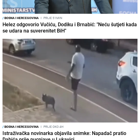
/
BOSNA I HERCEGOVINA
I
PRIJE 51MIN
Helez odgovorio Vučiću, Dodiku i Brnabić: "Neću šutjeti kada
se udara na suverenitet BiH"
/
BOSNA I HERCEGOVINA
I
PRIJE OKO 4H
Istraživačka novinarka objavila snimke: Napadač pratio
Dabića prije pucnjave u Lukavici