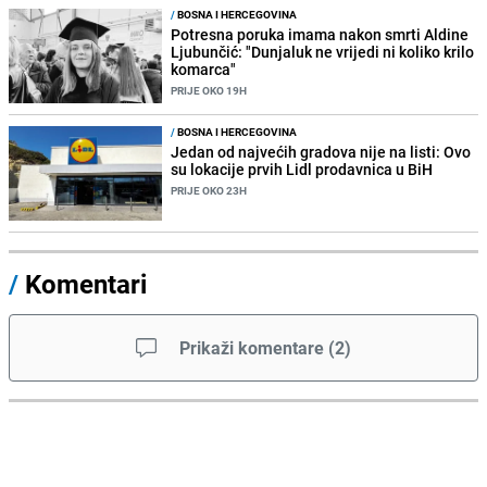
/
BOSNA I HERCEGOVINA
Potresna poruka imama nakon smrti Aldine
Ljubunčić: "Dunjaluk ne vrijedi ni koliko krilo
komarca"
PRIJE OKO 19H
/
BOSNA I HERCEGOVINA
Jedan od najvećih gradova nije na listi: Ovo
su lokacije prvih Lidl prodavnica u BiH
PRIJE OKO 23H
/
Komentari
Prikaži komentare
(
2
)