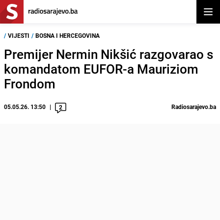
Otvor
/
VIJESTI
/
BOSNA I HERCEGOVINA
Premijer Nermin Nikšić razgovarao s
komandatom EUFOR-a Mauriziom
Frondom
05.05.26. 13:50
Radiosarajevo.ba
2