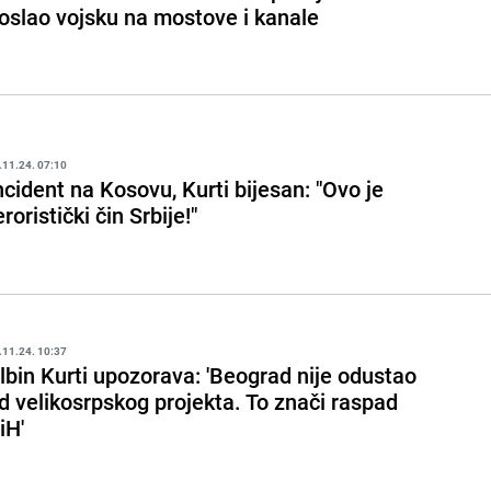
oslao vojsku na mostove i kanale
.11.24. 07:10
ncident na Kosovu, Kurti bijesan: "Ovo je
eroristički čin Srbije!"
.11.24. 10:37
lbin Kurti upozorava: 'Beograd nije odustao
d velikosrpskog projekta. To znači raspad
iH'