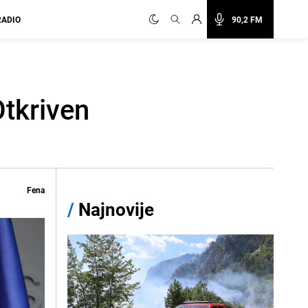
RADIO
90,2 FM
Otkriven
Fena
/
Najnovije