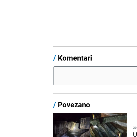
/
Komentari
/
Povezano
30
U