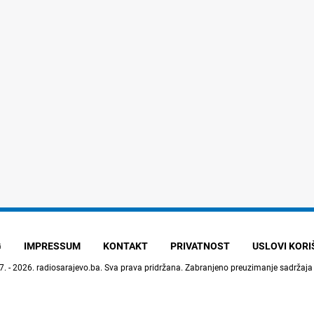
G
IMPRESSUM
KONTAKT
PRIVATNOST
USLOVI KOR
7. - 2026.
radiosarajevo.ba
. Sva prava pridržana. Zabranjeno preuzimanje sadržaja