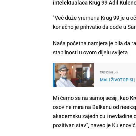
intelektualaca Krug 99 Adil Kuleno
"Već duže vremena Krug 99 je u o
konačno je prihvatio da dođe u Sara
Naša početna namjera je bila da ra
stabilnosti u ovom dijelu svijeta.
TRENDING
MALI ŽIVOTOPISI |
Mi ćemo se na samoj sesiji, kao
Kr
osovine mira na Balkanu od neekspa
akademsku zajednicu i nevladine or
pozitivan stav", naveo je Kulenović