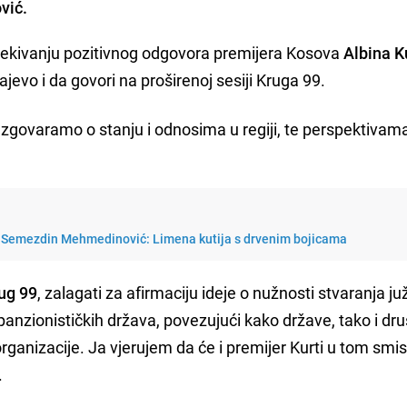
vić.
čekivanju pozitivnog odgovora premijera Kosova
Albina K
jevo i da govori na proširenoj sesiji Kruga 99.
zgovaramo o stanju i odnosima u regiji, te perspektivama
 Semezdin Mehmedinović: Limena kutija s drvenim bojicama
ug 99
, zalagati za afirmaciju ideje o nužnosti stvaranja j
nzionističkih država, povezujući kako države, tako i dru
ganizacije. Ja vjerujem da će i premijer Kurti u tom smis
.