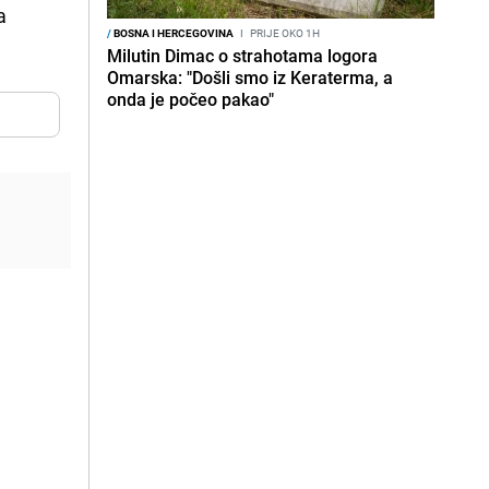
a
/
BOSNA I HERCEGOVINA
I
PRIJE OKO 1H
Milutin Dimac o strahotama logora
Omarska: "Došli smo iz Keraterma, a
onda je počeo pakao"