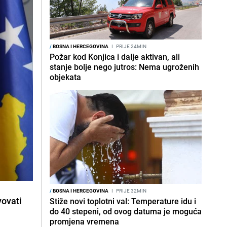
/
BOSNA I HERCEGOVINA
I
PRIJE 24MIN
Požar kod Konjica i dalje aktivan, ali
stanje bolje nego jutros: Nema ugroženih
objekata
/
BOSNA I HERCEGOVINA
I
PRIJE 32MIN
vovati
Stiže novi toplotni val: Temperature idu i
do 40 stepeni, od ovog datuma je moguća
promjena vremena