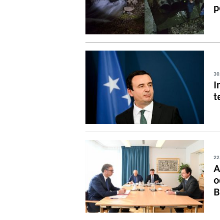
p
30
I
t
22
A
o
B