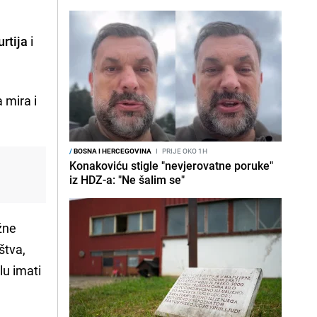
urtija
i
 mira i
/
BOSNA I HERCEGOVINA
I
PRIJE OKO 1H
Konakoviću stigle "nevjerovatne poruke"
iz HDZ-a: "Ne šalim se"
užne
štva,
lu imati