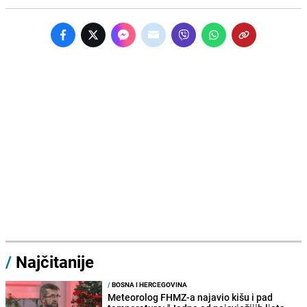
/
Najčitanije
/
BOSNA I HERCEGOVINA
Meteorolog FHMZ-a najavio kišu i pad