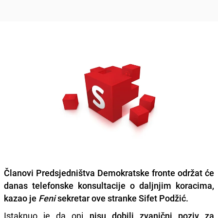
Članovi Predsjedništva Demokratske fronte održat će
danas
telefonske konsultacije
o daljnjim koracima,
kazao je
Feni
sekretar ove stranke
Sifet Podžić
.
Istaknuo je da oni
nisu dobili zvanični poziv za