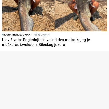
/
BOSNA I HERCEGOVINA
I
PRIJE OKO 4H
Ulov života: Pogledajte 'diva' od dva metra kojeg je
muškarac izvukao iz Bilećkog jezera