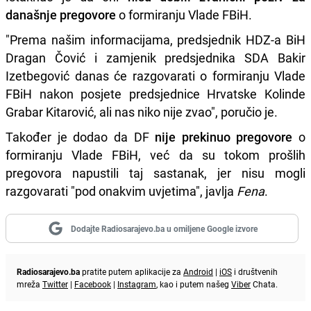
današnje pregovore
o formiranju Vlade FBiH.
"Prema našim informacijama, predsjednik HDZ-a BiH
Dragan Čović i zamjenik predsjednika SDA Bakir
Izetbegović danas će razgovarati o formiranju Vlade
FBiH nakon posjete predsjednice Hrvatske Kolinde
Grabar Kitarović, ali nas niko nije zvao", poručio je.
Također je dodao da DF
nije prekinuo pregovore
o
formiranju Vlade FBiH, već da su tokom prošlih
pregovora napustili taj sastanak, jer nisu mogli
razgovarati "pod onakvim uvjetima", javlja
Fena
.
Dodajte Radiosarajevo.ba u omiljene Google izvore
Radiosarajevo.ba
pratite putem aplikacije za
Android
|
iOS
i društvenih
mreža
Twitter
|
Facebook
|
Instagram
, kao i putem našeg
Viber
Chata.