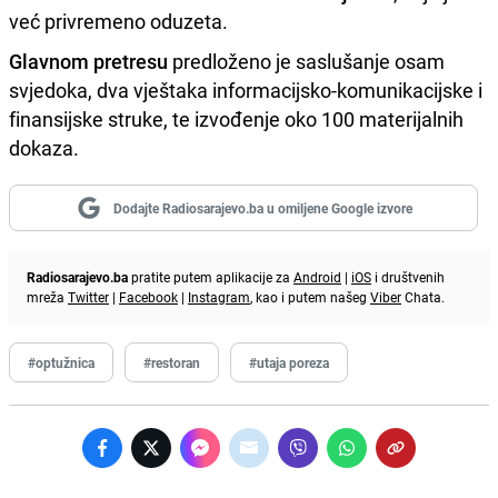
već privremeno oduzeta.
Glavnom pretresu
predloženo je saslušanje osam
svjedoka, dva vještaka informacijsko-komunikacijske i
finansijske struke, te izvođenje oko 100 materijalnih
dokaza.
Dodajte Radiosarajevo.ba u omiljene Google izvore
Radiosarajevo.ba
pratite putem aplikacije za
Android
|
iOS
i društvenih
mreža
Twitter
|
Facebook
|
Instagram
, kao i putem našeg
Viber
Chata.
#optužnica
#restoran
#utaja poreza