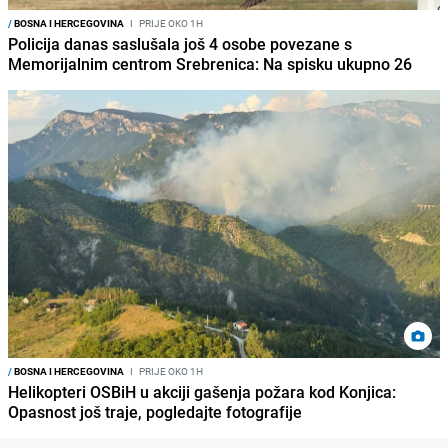
/
BOSNA I HERCEGOVINA
I
PRIJE OKO 1H
Policija danas saslušala još 4 osobe povezane s
Memorijalnim centrom Srebrenica: Na spisku ukupno 26
/
BOSNA I HERCEGOVINA
I
PRIJE OKO 1H
Helikopteri OSBiH u akciji gašenja požara kod Konjica:
Opasnost još traje, pogledajte fotografije