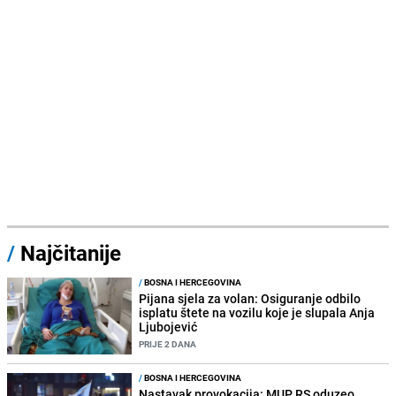
/
Najčitanije
/
BOSNA I HERCEGOVINA
Pijana sjela za volan: Osiguranje odbilo
isplatu štete na vozilu koje je slupala Anja
Ljubojević
PRIJE 2 DANA
/
BOSNA I HERCEGOVINA
Nastavak provokacija: MUP RS oduzeo