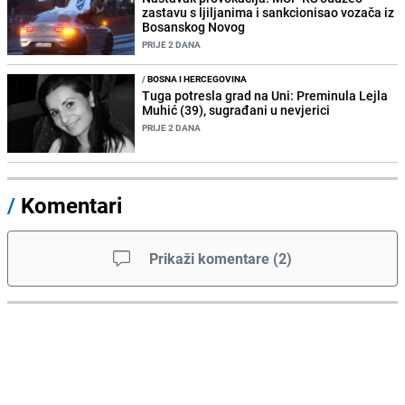
zastavu s ljiljanima i sankcionisao vozača iz
Bosanskog Novog
PRIJE 2 DANA
/
BOSNA I HERCEGOVINA
Tuga potresla grad na Uni: Preminula Lejla
Muhić (39), sugrađani u nevjerici
PRIJE 2 DANA
/
Komentari
Prikaži komentare
(
2
)