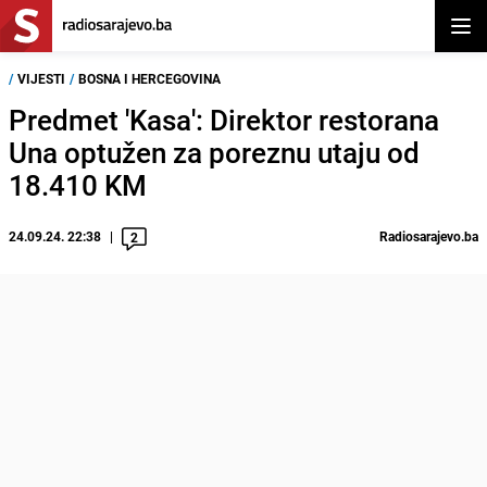
Otvor
/
VIJESTI
/
BOSNA I HERCEGOVINA
Predmet 'Kasa': Direktor restorana
Una optužen za poreznu utaju od
18.410 KM
24.09.24. 22:38
Radiosarajevo.ba
2