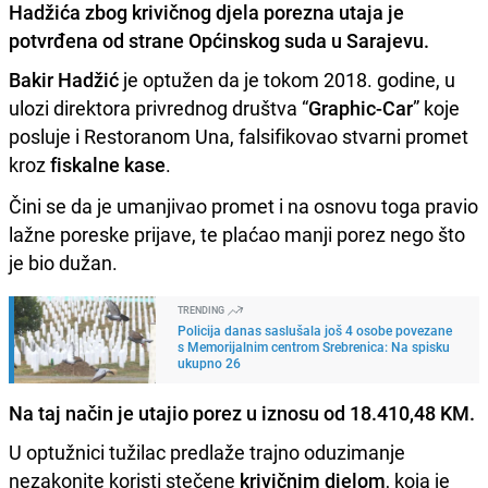
Hadžića zbog krivičnog djela porezna utaja je
potvrđena od strane Općinskog suda u Sarajevu.
Bakir Hadžić
je optužen da je tokom 2018. godine, u
ulozi direktora privrednog društva “
Graphic-Car
” koje
posluje i Restoranom Una, falsifikovao stvarni promet
kroz
fiskalne kase
.
Čini se da je umanjivao promet i na osnovu toga pravio
lažne poreske prijave, te plaćao manji porez nego što
je bio dužan.
TRENDING
Policija danas saslušala još 4 osobe povezane
s Memorijalnim centrom Srebrenica: Na spisku
ukupno 26
Na taj način je utajio porez u iznosu od 18.410,48 KM.
U optužnici tužilac predlaže trajno oduzimanje
nezakonite koristi stečene
krivičnim djelom
, koja je