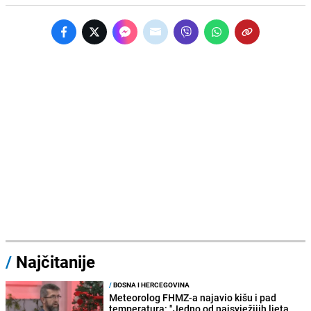
/
Najčitanije
/
BOSNA I HERCEGOVINA
Meteorolog FHMZ-a najavio kišu i pad
temperatura: "Jedno od najsvježijih ljeta