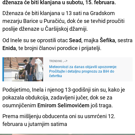
dženaza će biti klanjana u subotu, 15. februara.
Dženaza će biti klanjana u 13 sati na Gradskom
mezarju Barice u Puračiću, dok će se tevhid proučiti
poslije dženaze u Čaršijskoj džamiji.
Od Inele su se oprostili otac
Sead
, majka
Šefika
, sestra
Enida
, te brojni članovi porodice i prijatelji.
TRENDING
Meteorolozi za danas objavili upozorenje:
Pročitajte i detaljnu prognozu za BiH do
četvrtka
Podsjetimo, Inela i njenog 13-godišnji sin su, kako je
pokazala obdukcija, zadavljeni jučer, dok se za
osumnjičenim
Emirom Selimovićem
još traga.
Prema mišljenju obducenta oni su usmrćeni 12.
februara u jutarnjim satima