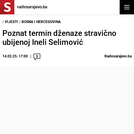
Otvor
/
VIJESTI
/
BOSNA I HERCEGOVINA
Poznat termin dženaze stravično
ubijenoj Ineli Selimović
14.02.25. 17:00
Radiosarajevo.ba
3