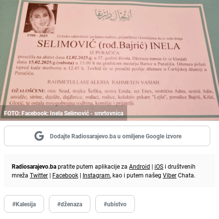
FOTO: Facebook: Inela Selimović - smrtovnica
Dodajte Radiosarajevo.ba u omiljene Google izvore
Radiosarajevo.ba
pratite putem aplikacije za
Android
|
iOS
i društvenih
mreža
Twitter
|
Facebook
|
Instagram
, kao i putem našeg
Viber
Chata.
#Kalesija
#dženaza
#ubistvo