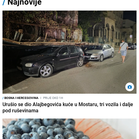
/
Najnovije
/
BOSNA I HERCEGOVINA
I
PRIJE OKO 1H
Urušio se dio Alajbegovića kuće u Mostaru, tri vozila i dalje
pod ruševinama