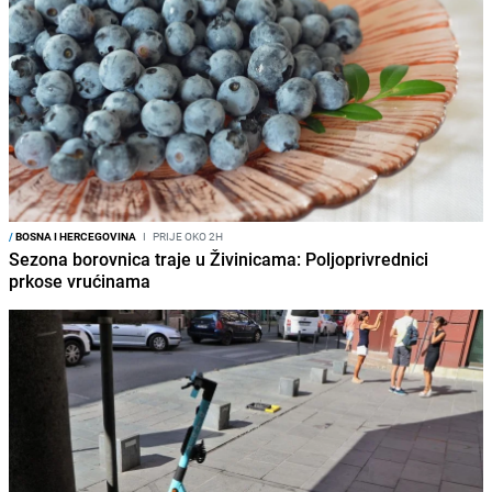
/
BOSNA I HERCEGOVINA
I
PRIJE OKO 2H
Sezona borovnica traje u Živinicama: Poljoprivrednici
prkose vrućinama