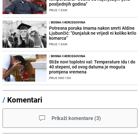
posljednjih godina"
PRIJE 1 DAN
/
BOSNA I HERCEGOVINA
Potresna poruka imama nakon smrti Aldine
Ljubunčić: "Dunjaluk ne vrijedi ni koliko krilo
komarca"
PRIJE 1 DAN
/
BOSNA I HERCEGOVINA
Stiže novi toplotni val: Temperature idu i do
40 stepeni, od ovog datuma je moguća
promjena vremena
PRIJE OKO 15H
/
Komentari
Prikaži komentare
(
3
)