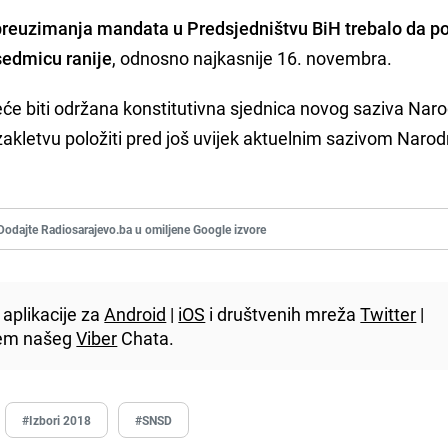
 preuzimanja mandata u Predsjedništvu BiH trebalo da po
sedmicu ranije
, odnosno najkasnije 16. novembra.
eće biti održana konstitutivna sjednica novog saziva Nar
 zakletvu položiti pred još uvijek aktuelnim sazivom Naro
Dodajte Radiosarajevo.ba u omiljene Google izvore
aplikacije za
Android
|
iOS
i društvenih mreža
Twitter
|
utem našeg
Viber
Chata.
#Izbori 2018
#SNSD