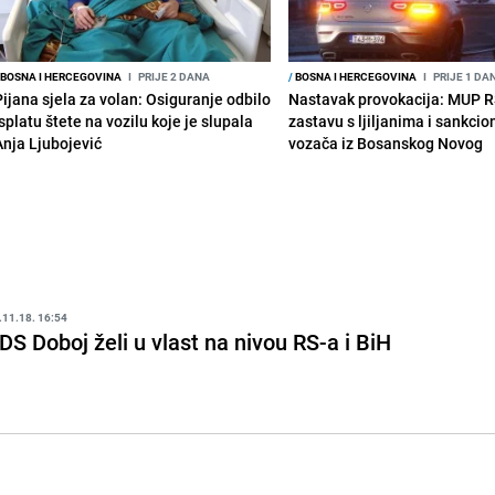
BOSNA I HERCEGOVINA
I
PRIJE 2 DANA
/
BOSNA I HERCEGOVINA
I
PRIJE 1 DA
Pijana sjela za volan: Osiguranje odbilo
Nastavak provokacija: MUP 
splatu štete na vozilu koje je slupala
zastavu s ljiljanima i sankcio
Anja Ljubojević
vozača iz Bosanskog Novog
.11.18. 16:54
DS Doboj želi u vlast na nivou RS-a i BiH