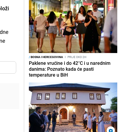
loži
odne
dne
/
BOSNA I HERCEGOVINA
I
PRIJE OKO 2H
Paklene vrućine i do 42°C i u narednim
danima: Poznato kada će pasti
temperature u BiH