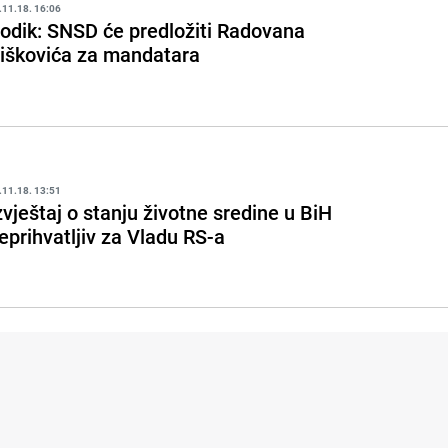
.11.18. 16:06
odik: SNSD će predložiti Radovana
iškovića za mandatara
.11.18. 13:51
zvještaj o stanju životne sredine u BiH
eprihvatljiv za Vladu RS-a