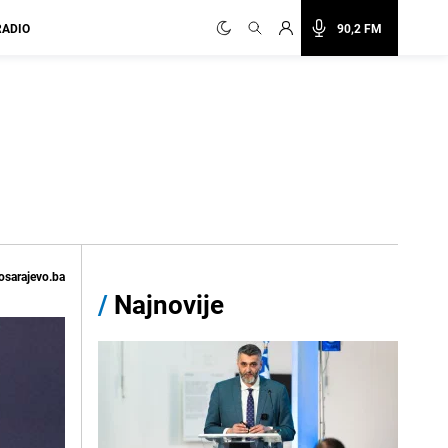
RADIO
90,2 FM
osarajevo.ba
/
Najnovije