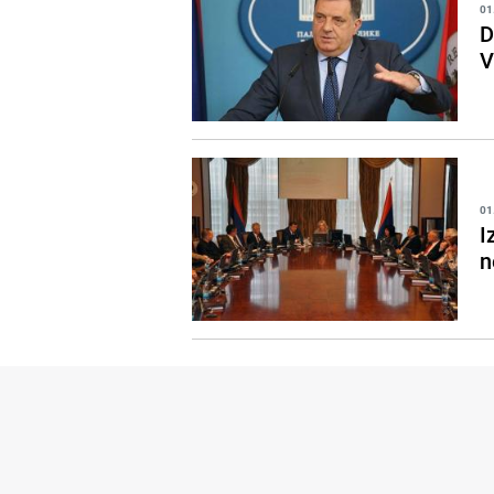
01
D
V
01
I
n