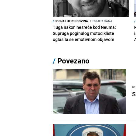
/
BOSNA I HERCEGOVINA
I
PRIJE 2 DANA
/
Tuga nakon nesreće kod Neuma:
Supruga poginulog motocikliste
i
oglasila se emotivnom objavom
/
Povezano
01
S