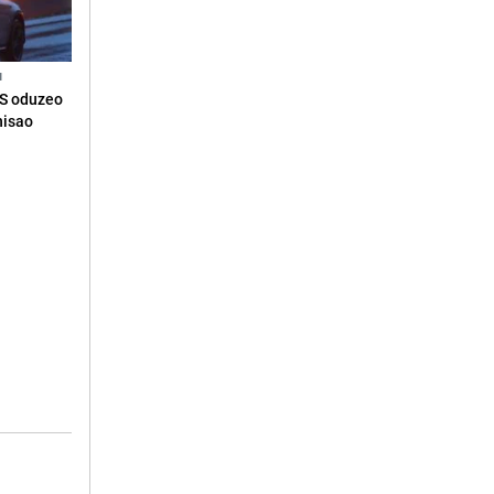
N
RS oduzeo
nisao