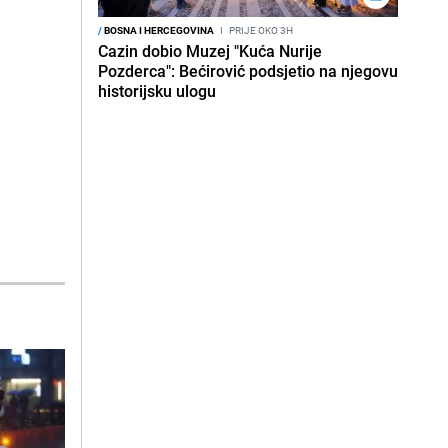
/
BOSNA I HERCEGOVINA
I
PRIJE OKO 3H
Cazin dobio Muzej "Kuća Nurije
Pozderca": Bećirović podsjetio na njegovu
historijsku ulogu