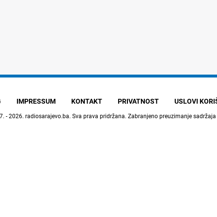
G
IMPRESSUM
KONTAKT
PRIVATNOST
USLOVI KOR
7. - 2026.
radiosarajevo.ba
. Sva prava pridržana. Zabranjeno preuzimanje sadržaja