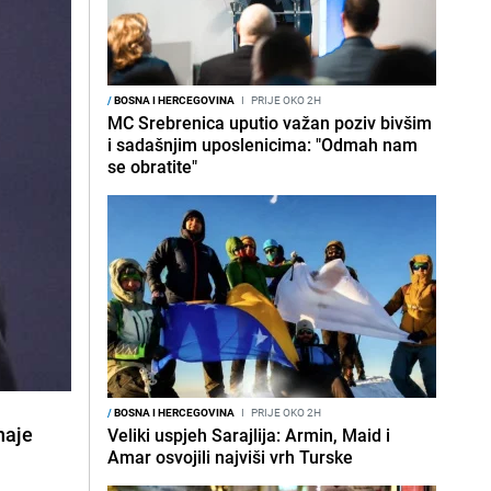
/
BOSNA I HERCEGOVINA
I
PRIJE OKO 2H
MC Srebrenica uputio važan poziv bivšim
i sadašnjim uposlenicima: "Odmah nam
se obratite"
/
BOSNA I HERCEGOVINA
I
PRIJE OKO 2H
naje
Veliki uspjeh Sarajlija: Armin, Maid i
Amar osvojili najviši vrh Turske