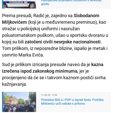
gradu
Prema presudi, Radić je, zajedno sa
Slobodanom
Miljkovićem
(koji je u međuvremenu preminuo), kao
stražar u policijskoj uniformi i naoružan
poluatomatskom puškom, ušao u sportsku dvoranu u
kojoj su bili
zatočeni civili nesrpske nacionalnosti
.
Tom prilikom, iz neposredne blizine, ispalio je metak i
usmrtio Marka Evića.
Sud je prilikom izricanja presude naveo da je
kazna
izrečena ispod zakonskog minimuma
, jer je
procijenjeno da će se i takvom kaznom postići svrha
kažnjavanja.
11.06.25. 11:34
Pristalice SDS-a i PDP-a ispred Suda: Podrška
Miličeviću uoči odluke o pritvoru