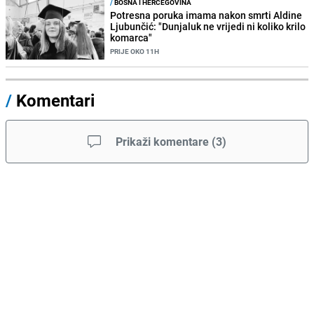
/
BOSNA I HERCEGOVINA
Potresna poruka imama nakon smrti Aldine
Ljubunčić: "Dunjaluk ne vrijedi ni koliko krilo
komarca"
PRIJE OKO 11H
/
Komentari
Prikaži komentare
(
3
)