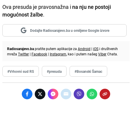
Ova presuda je pravosnažna i
na nju ne postoji
mogućnost žalbe
.
Dodajte Radiosarajevo.ba u omiljene Google izvore
Radiosarajevo.ba
pratite putem aplikacije za
Android
|
iOS
i društvenih
mreža
Twitter
|
Facebook
|
Instagram
, kao i putem našeg
Viber
Chata.
#Vrhovni sud RS
#presuda
#Bosanski Šamac