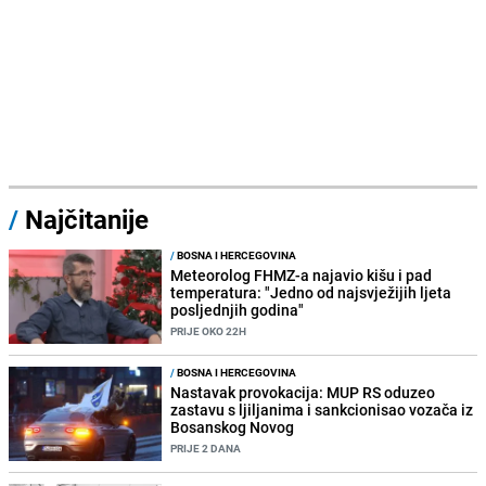
/
Najčitanije
/
BOSNA I HERCEGOVINA
Meteorolog FHMZ-a najavio kišu i pad
temperatura: "Jedno od najsvježijih ljeta
posljednjih godina"
PRIJE OKO 22H
/
BOSNA I HERCEGOVINA
Nastavak provokacija: MUP RS oduzeo
zastavu s ljiljanima i sankcionisao vozača iz
Bosanskog Novog
PRIJE 2 DANA