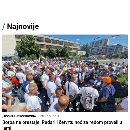
/
Najnovije
/
BOSNA I HERCEGOVINA
I
PRIJE OKO 1H
Borba ne prestaje: Rudari i četvrtu noć za redom proveli u
jami