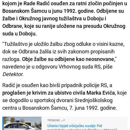
kojom je Rade Radić osuđen za ratni zločin počinjen u
Bosanskom Šamcu u junu 1992. godine. Odbijene su
žalbe i Okružnog javnog tužilaštva u Doboju i
Odbrane, koje su ranije uložene na presudu Okružnog
suda u Doboju.
"Tužilaštvo je uložilo žalbu zbog odluke o visini kazne,
dok se Odbrana žalila iz svih zakonom propisanih
razloga.
Obje žalbe su odbijene kao neosnovane
,"
navedeno je u odgovoru Vrhovnog suda RS, piše
Detektor
.
Radić je osuđen kao bivši pripadnik policije RS, a
proglašen je krivim za ubistvo civila Marka Evića
, koje
se dogodilo u sportskoj dvorani Srednjoškolskog
centra u Bosanskom Šamcu, 7. juna 1992. godine.
TRENDING
Učenici trpjeli vršnjačko nasilje: Pet
maloljetnika prijavljeno tužilaštvu u Mrkonjić