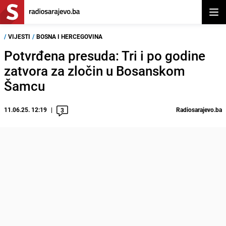
Otvor
/
VIJESTI
/
BOSNA I HERCEGOVINA
Potvrđena presuda: Tri i po godine
zatvora za zločin u Bosanskom
Šamcu
11.06.25. 12:19
Radiosarajevo.ba
3