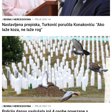
/
BOSNA I HERCEGOVINA
I
PRIJE OKO 1H
Nastavljena prepiska, Turković poručila Konakoviću: "Ako
laže koza, ne laže rog"
/
BOSNA I HERCEGOVINA
I
PRIJE OKO 1H
Policija danas saslušala još 4 osobe povezane s