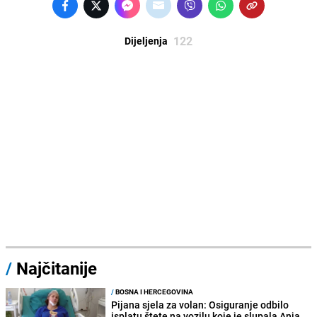
122
Dijeljenja
/
Najčitanije
/
BOSNA I HERCEGOVINA
Pijana sjela za volan: Osiguranje odbilo
isplatu štete na vozilu koje je slupala Anja