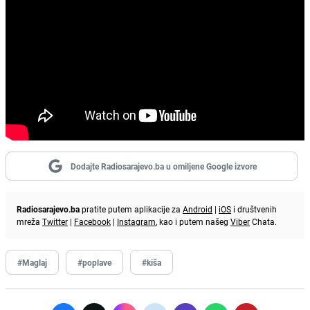
Dodajte Radiosarajevo.ba u omiljene Google izvore
Radiosarajevo.ba
pratite putem aplikacije za
Android
|
iOS
i društvenih
mreža
Twitter
|
Facebook
|
Instagram
, kao i putem našeg
Viber
Chata.
#Maglaj
#poplave
#kiša