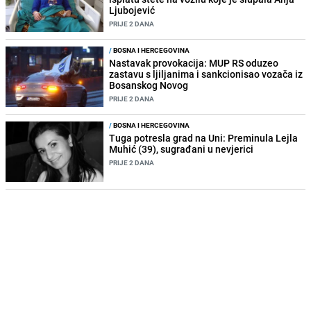
Ljubojević
PRIJE 2 DANA
/
BOSNA I HERCEGOVINA
Nastavak provokacija: MUP RS oduzeo
zastavu s ljiljanima i sankcionisao vozača iz
Bosanskog Novog
PRIJE 2 DANA
/
BOSNA I HERCEGOVINA
Tuga potresla grad na Uni: Preminula Lejla
Muhić (39), sugrađani u nevjerici
PRIJE 2 DANA