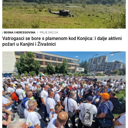
/
BOSNA I HERCEGOVINA
I
PRIJE OKO 2H
Vatrogasci se bore s plamenom kod Konjica: I dalje aktivni
požari u Kanjini i Živašnici