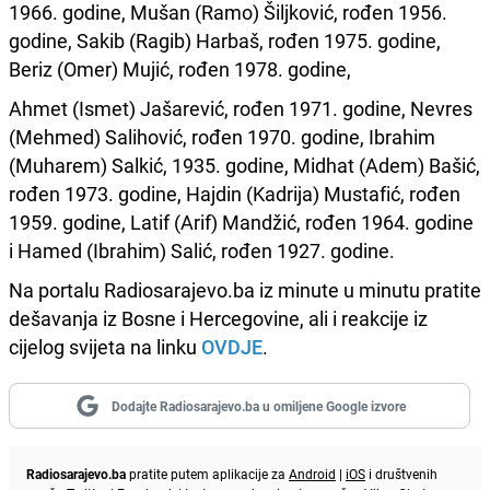
1966. godine, Mušan (Ramo) Šiljković, rođen 1956.
godine, Sakib (Ragib) Harbaš, rođen 1975. godine,
Beriz (Omer) Mujić, rođen 1978. godine,
Ahmet (Ismet) Jašarević, rođen 1971. godine, Nevres
(Mehmed) Salihović, rođen 1970. godine, Ibrahim
(Muharem) Salkić, 1935. godine, Midhat (Adem) Bašić,
rođen 1973. godine, Hajdin (Kadrija) Mustafić, rođen
1959. godine, Latif (Arif) Mandžić, rođen 1964. godine
i Hamed (Ibrahim) Salić, rođen 1927. godine.
Na portalu Radiosarajevo.ba iz minute u minutu pratite
dešavanja iz Bosne i Hercegovine, ali i reakcije iz
cijelog svijeta na linku
OVDJE
.
Dodajte Radiosarajevo.ba u omiljene Google izvore
Radiosarajevo.ba
pratite putem aplikacije za
Android
|
iOS
i društvenih