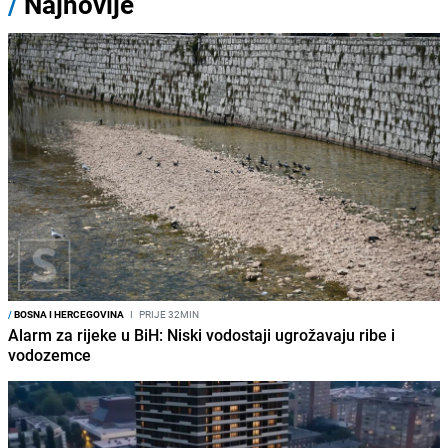
/
Najnovije
/
BOSNA I HERCEGOVINA
I
PRIJE 32MIN
Alarm za rijeke u BiH: Niski vodostaji ugrožavaju ribe i
vodozemce