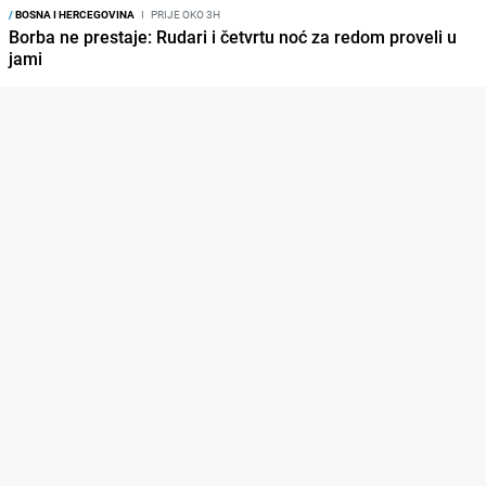
/
BOSNA I HERCEGOVINA
I
PRIJE OKO 3H
Borba ne prestaje: Rudari i četvrtu noć za redom proveli u
jami