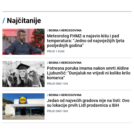
/
Najčitanije
/
BOSNA I HERCEGOVINA
Meteorolog FHMZ-a najavio kišu i pad
temperatura: "Jedno od najsvježijih ljeta
posljednjih godina"
PRIJE 1 DAN
/
BOSNA I HERCEGOVINA
Potresna poruka imama nakon smrti Aldine
Ljubunčić: "Dunjaluk ne vrijedi ni koliko krilo
komarca"
PRIJE OKO 13H
/
BOSNA I HERCEGOVINA
Jedan od najvećih gradova nije na listi: Ovo
su lokacije prvih Lidl prodavnica u BiH
PRIJE OKO 18H