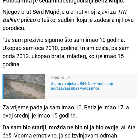
Potočarima je sedamnaestogodišnji Beriz Mujić.
Njegov brat
Seid Mujić
je u emotivnoj izjavi za
TRT
Balkan
pričao o teškoj sudbini koja je zadesila njihovu
porodicu.
"Ja sam preživio sigurno što sam imao 10 godina.
Ukopao sam oca 2010. godine, tri amidžića, pa sam
onda 2013. ukopao brata, mlađeg, koji je imao 15
godina.
TRENDING
Alarm za rijeke u BiH: Niski vodostaji
ugrožavaju ribe i vodozemce
Za vrijeme pada ja sam imao 10, Beriz je imao 17, a
ovaj srednji je imao 15 godina.
Da sam bio stariji, možda ne bih ni ja bio ovdje
, ali šta
ćeš. Veoma emotivno, ja se izvinjavam odmah.