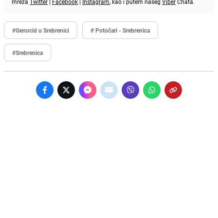
mreža
Twitter
|
Facebook
|
Instagram
, kao i putem našeg
Viber
Chata.
#Genocid u Srebrenici
# Potočari - Srebrenica
#Srebrenica