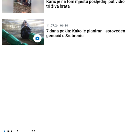
Karić je na tom mjestu posljednji put vidio
tri živa brata
11.07.24. 06:30
7 dana pakla: Kako je planiran i sproveden
genocid u Srebrenici