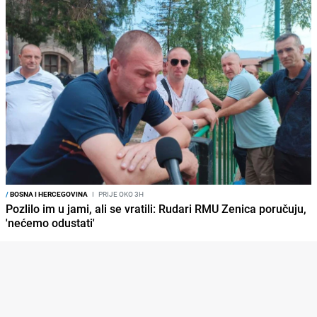
/
BOSNA I HERCEGOVINA
I
PRIJE OKO 3H
Pozlilo im u jami, ali se vratili: Rudari RMU Zenica poručuju,
'nećemo odustati'