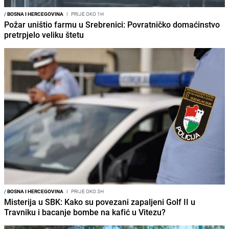
/
BOSNA I HERCEGOVINA
I
PRIJE OKO 1H
Požar uništio farmu u Srebrenici: Povratničko domaćinstvo
pretrpjelo veliku štetu
/
BOSNA I HERCEGOVINA
I
PRIJE OKO 3H
Misterija u SBK: Kako su povezani zapaljeni Golf II u
Travniku i bacanje bombe na kafić u Vitezu?