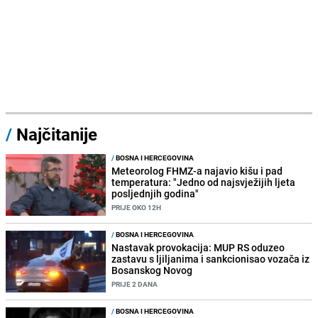
/
Najčitanije
/
BOSNA I HERCEGOVINA
Meteorolog FHMZ-a najavio kišu i pad
temperatura: "Jedno od najsvježijih ljeta
posljednjih godina"
PRIJE OKO 12H
/
BOSNA I HERCEGOVINA
Nastavak provokacija: MUP RS oduzeo
zastavu s ljiljanima i sankcionisao vozača iz
Bosanskog Novog
PRIJE 2 DANA
/
BOSNA I HERCEGOVINA