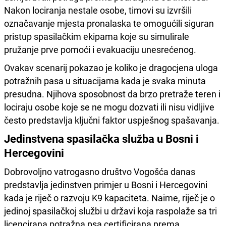
Nakon lociranja nestale osobe, timovi su izvršili
označavanje mjesta pronalaska te omogućili siguran
pristup spasilačkim ekipama koje su simulirale
pružanje prve pomoći i evakuaciju unesrećenog.
Ovakav scenarij pokazao je koliko je dragocjena uloga
potražnih pasa u situacijama kada je svaka minuta
presudna. Njihova sposobnost da brzo pretraže teren i
lociraju osobe koje se ne mogu dozvati ili nisu vidljive
često predstavlja ključni faktor uspješnog spašavanja.
Jedinstvena spasilačka služba u Bosni i
Hercegovini
Dobrovoljno vatrogasno društvo Vogošća danas
predstavlja jedinstven primjer u Bosni i Hercegovini
kada je riječ o razvoju K9 kapaciteta. Naime, riječ je o
jedinoj spasilačkoj službi u državi koja raspolaže sa tri
licencirana potražna psa certificirana prema