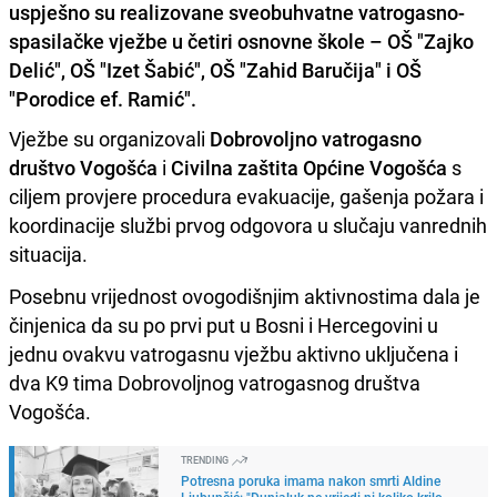
uspješno su realizovane sveobuhvatne vatrogasno-
spasilačke vježbe u četiri osnovne škole – OŠ "Zajko
Delić", OŠ "Izet Šabić", OŠ "Zahid Baručija" i OŠ
"Porodice ef. Ramić".
Vježbe su organizovali
Dobrovoljno vatrogasno
društvo Vogošća
i
Civilna zaštita Općine Vogošća
s
ciljem provjere procedura evakuacije, gašenja požara i
koordinacije službi prvog odgovora u slučaju vanrednih
situacija.
Posebnu vrijednost ovogodišnjim aktivnostima dala je
činjenica da su po prvi put u Bosni i Hercegovini u
jednu ovakvu vatrogasnu vježbu aktivno uključena i
dva K9 tima Dobrovoljnog vatrogasnog društva
Vogošća.
TRENDING
Potresna poruka imama nakon smrti Aldine
Ljubunčić: "Dunjaluk ne vrijedi ni koliko krilo