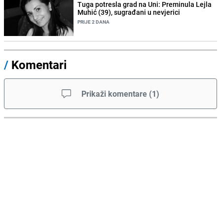
Tuga potresla grad na Uni: Preminula Lejla
Muhić (39), sugrađani u nevjerici
PRIJE 2 DANA
/
Komentari
Prikaži komentare
(
1
)