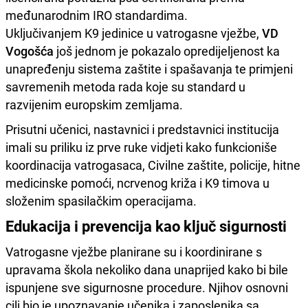
međunarodnim IRO standardima.
Uključivanjem K9 jedinice u vatrogasne vježbe,
VD
Vogošća
još jednom je pokazalo opredijeljenost ka
unapređenju sistema zaštite i spašavanja te primjeni
savremenih metoda rada koje su standard u
razvijenim europskim zemljama.
Prisutni učenici, nastavnici i predstavnici institucija
imali su priliku iz prve ruke vidjeti kako funkcioniše
koordinacija vatrogasaca, Civilne zaštite, policije, hitne
medicinske pomoći, ncrvenog križa i K9 timova u
složenim spasilačkim operacijama.
Edukacija i prevencija kao ključ sigurnosti
Vatrogasne vježbe planirane su i koordinirane s
upravama škola nekoliko dana unaprijed kako bi bile
ispunjene sve sigurnosne procedure. Njihov osnovni
cilj bio je upoznavanje učenika i zaposlenika sa