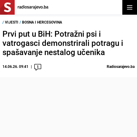
Otvor
/
VIJESTI
/
BOSNA I HERCEGOVINA
Prvi put u BiH: Potražni psi i
vatrogasci demonstrirali potragu i
spašavanje nestalog učenika
14.06.26. 09:41
Radiosarajevo.ba
1