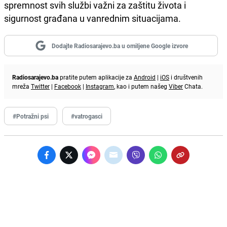
spremnost svih službi važni za zaštitu života i
sigurnost građana u vanrednim situacijama.
Dodajte Radiosarajevo.ba u omiljene Google izvore
Radiosarajevo.ba
pratite putem aplikacije za
Android
|
iOS
i društvenih
mreža
Twitter
|
Facebook
|
Instagram
, kao i putem našeg
Viber
Chata.
#Potražni psi
#vatrogasci