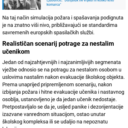
komarca"
Na taj način simulacija požara i spašavanja podignuta
je na znatno viši nivo, približavajući se standardima
savremenih europskih spasilačkih službi.
Realističan scenarij potrage za nestalim
učenikom
Jedan od najzahtjevnijih i najzanimljivijih segmenata
vježbe odnosio se na potragu za nestalom osobom u
uslovima nastalim nakon evakuacije školskog objekta.
Prema unaprijed pripremljenom scenariju, nakon
izbijanja požara i hitne evakuacije učenika i nastavnog
osoblja, ustanovljeno je da jedan učenik nedostaje.
Pretpostavljalo se da je, usljed panike i dezorijentacije
izazvane vanrednom situacijom, ostao unutar
školskog kompleksa ili se udaljio na nepoznatu