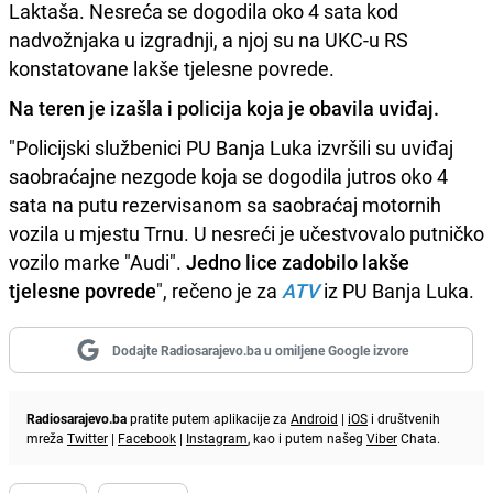
Laktaša. Nesreća se dogodila oko 4 sata kod
nadvožnjaka u izgradnji, a njoj su na UKC-u RS
konstatovane lakše tjelesne povrede.
Na teren je izašla i policija koja je obavila uviđaj.
"Policijski službenici PU Banja Luka izvršili su uviđaj
saobraćajne nezgode koja se dogodila jutros oko 4
sata na putu rezervisanom sa saobraćaj motornih
vozila u mjestu Trnu. U nesreći je učestvovalo putničko
vozilo marke "Audi".
Jedno lice zadobilo lakše
tjelesne povrede
", rečeno je za
ATV
iz PU Banja Luka.
Dodajte Radiosarajevo.ba u omiljene Google izvore
Radiosarajevo.ba
pratite putem aplikacije za
Android
|
iOS
i društvenih
mreža
Twitter
|
Facebook
|
Instagram
, kao i putem našeg
Viber
Chata.