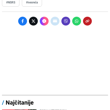
#NSRS
#nesreća
/
Najčitanije