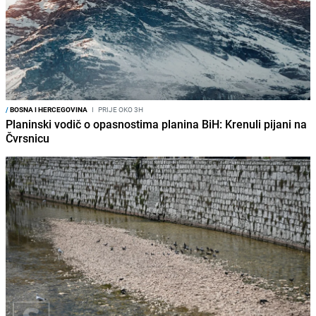
/
BOSNA I HERCEGOVINA
I
PRIJE OKO 3H
Planinski vodič o opasnostima planina BiH: Krenuli pijani na
Čvrsnicu