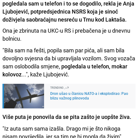
pogledala sam u telefon i to se dogodilo, rekla je Anja
Ljubojević, potpredsjednica NSRS koja je sinoć
doživjela saobraćajnu nesreću u Trnu kod Laktaša.
Ona je zbrinuta na UKC-u RS i prebačena je u dnevnu
bolnicu.
"Bila sam na fešti, popila sam par pića, ali sam bila
dovoljno svjesna da bi upravljala vozilom. Svog vozača
sam oslobodila smjene,
pogledala u telefon, mokar
kolovoz
...", kaže Ljubojević.
TRENDING
Dron ušao u članicu NATO-a i eksplodirao: Pao
blizu važnog plinovoda
Više puta je ponovila da se pita zašto je uopšte živa.
"Iz auta sam sama izašla. Drago mi je što nikoga
nisam povrijedila, jer sa tim ne bi mogla da živim",