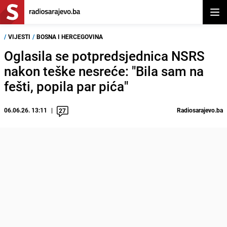
Otvor
/
VIJESTI
/
BOSNA I HERCEGOVINA
Oglasila se potpredsjednica NSRS
nakon teške nesreće: "Bila sam na
fešti, popila par pića"
06.06.26. 13:11
Radiosarajevo.ba
27