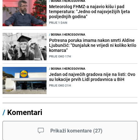
/
BOSNA I HERCEGOVINA
Meteorolog FHMZ-a najavio kišu i pad
temperatura: "Jedno od najsvježijih ljeta
posljednjih godina"
PRIJE 1 DAN
/
BOSNA I HERCEGOVINA
Potresna poruka imama nakon smrti Aldine
Ljubunčić: "Dunjaluk ne vrijedi ni koliko krilo
komarca"
PRIJE OKO 17H
/
BOSNA I HERCEGOVINA
Jedan od najvećih gradova nije na listi: Ovo
su lokacije prvih Lidl prodavnica u BiH
PRIJE OKO 21H
/
Komentari
Prikaži komentare
(
27
)