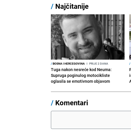
/
Najčitanije
/
BOSNA I HERCEGOVINA
I
PRIJE 2 DANA
/
Tuga nakon nesreće kod Neuma:
Supruga poginulog motocikliste
i
oglasila se emotivnom objavom
/
Komentari