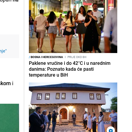
nje"
/
BOSNA I HERCEGOVINA
I
PRIJE OKO 8H
Paklene vrućine i do 42°C i u narednim
danima: Poznato kada će pasti
temperature u BiH
škom
i