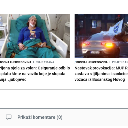
BOSNA I HERCEGOVINA
I
PRIJE 2 DANA
/
BOSNA I HERCEGOVINA
I
PRIJE 1 DA
Pijana sjela za volan: Osiguranje odbilo
Nastavak provokacija: MUP 
splatu štete na vozilu koje je slupala
zastavu s ljiljanima i sankcio
Anja Ljubojević
vozača iz Bosanskog Novog
Prikaži komentare
(
0
)