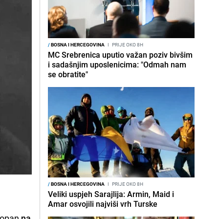
/
BOSNA I HERCEGOVINA
I
PRIJE OKO 8H
MC Srebrenica uputio važan poziv bivšim
i sadašnjim uposlenicima: "Odmah nam
se obratite"
/
BOSNA I HERCEGOVINA
I
PRIJE OKO 8H
Veliki uspjeh Sarajlija: Armin, Maid i
Amar osvojili najviši vrh Turske
ukopan
na