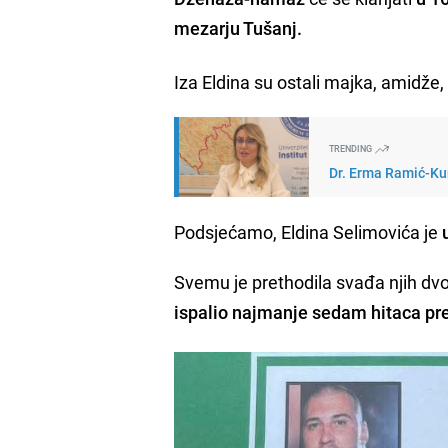
mezarju Tušanj.
Iza Eldina su ostali majka, amidže, 
TRENDING
Dr. Erma Ramić-Kun
Podsjećamo, Eldina Selimovića je
Svemu je prethodila svađa njih dvo
ispalio najmanje sedam hitaca p