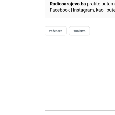
Radiosarajevo.ba
pratite putem 
Facebook
|
Instagram
, kao i p
#dženaza
#ubistvo