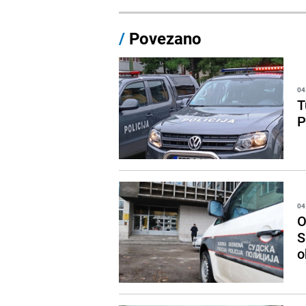
/
Povezano
04
T
P
04
O
S
o