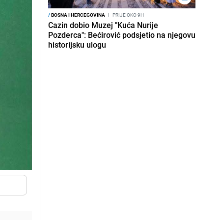
/
BOSNA I HERCEGOVINA
I
PRIJE OKO 9H
Cazin dobio Muzej "Kuća Nurije
Pozderca": Bećirović podsjetio na njegovu
historijsku ulogu