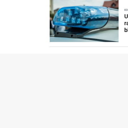
03
U
r
b