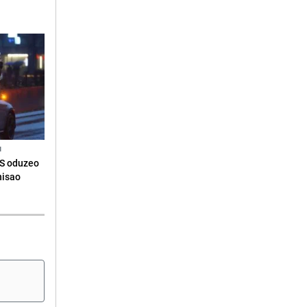
N
RS oduzeo
nisao