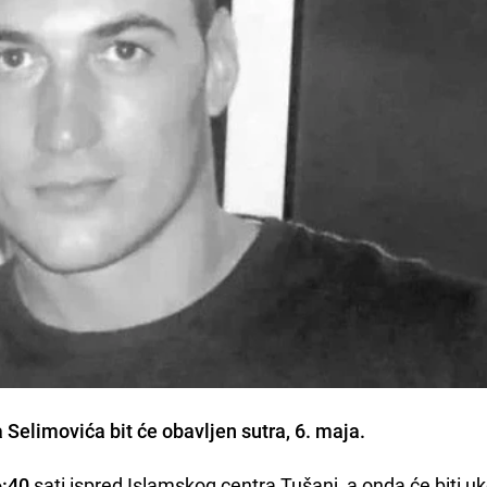
a Selimovića bit će obavljen sutra, 6. maja.
6:40
sati ispred Islamskog centra Tušanj, a onda će biti 