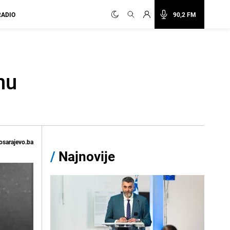
RADIO
90,2 FM
nu
osarajevo.ba
/
Najnovije