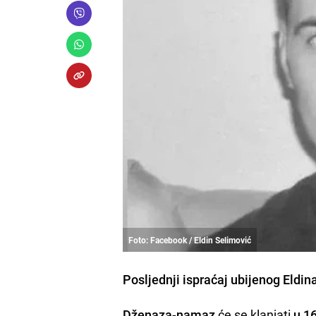
Foto: Facebook / Eldin Selimović
Posljednji ispraćaj ubijenog Eldin
Dženaza-namaz
će se klanjati
u 1