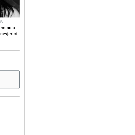
NA
reminula
 nevjerici