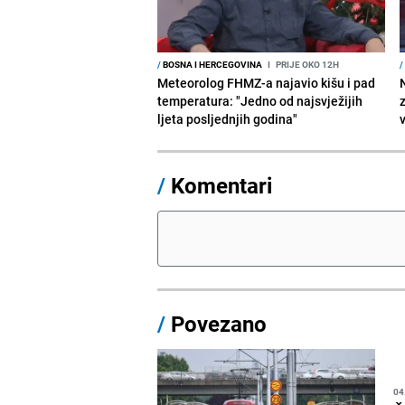
/
BOSNA I HERCEGOVINA
I
PRIJE OKO 12H
/
Meteorolog FHMZ-a najavio kišu i pad
temperatura: "Jedno od najsvježijih
ljeta posljednjih godina"
/
Komentari
/
Povezano
04