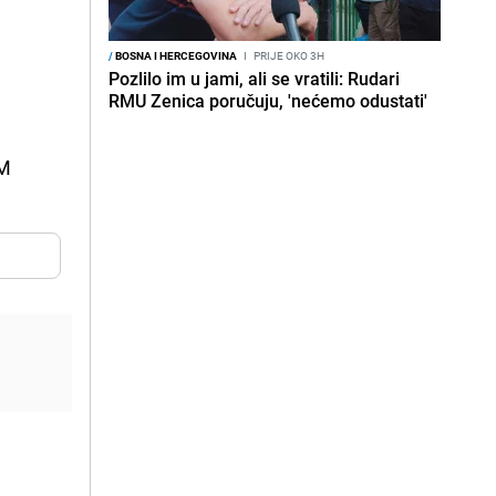
/
BOSNA I HERCEGOVINA
I
PRIJE OKO 3H
Pozlilo im u jami, ali se vratili: Rudari
RMU Zenica poručuju, 'nećemo odustati'
KM