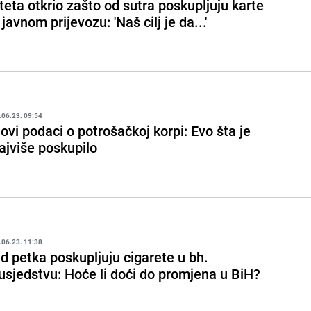
teta otkrio zašto od sutra poskupljuju karte
 javnom prijevozu: 'Naš cilj je da...'
.06.23. 09:54
ovi podaci o potrošačkoj korpi: Evo šta je
ajviše poskupilo
.06.23. 11:38
d petka poskupljuju cigarete u bh.
usjedstvu: Hoće li doći do promjena u BiH?