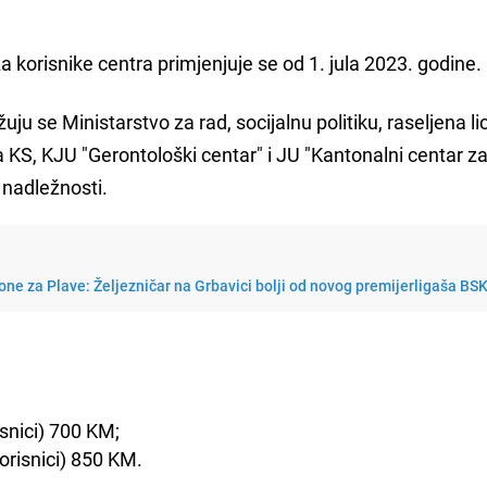
a korisnike centra primjenjuje se od 1. jula 2023. godine.
ju se Ministarstvo za rad, socijalnu politiku, raseljena lic
ja KS, KJU "Gerontološki centar" i JU "Kantonalni centar z
e nadležnosti.
one za Plave: Željezničar na Grbavici bolji od novog premijerligaša BS
snici) 700 KM;
orisnici) 850 KM.