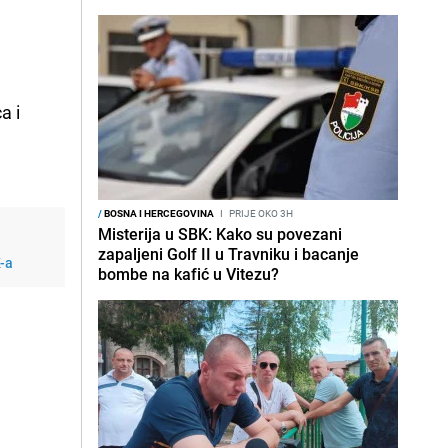
a i
a
/
BOSNA I HERCEGOVINA
I
PRIJE OKO 3H
Misterija u SBK: Kako su povezani
zapaljeni Golf II u Travniku i bacanje
K-a
bombe na kafić u Vitezu?