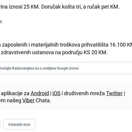
na iznosi 25 KM. Doručak košta tri, a ručak pet KM.
e:
zaposlenih i materijalnih troškova prihvatilišta 16.100 
o zdravstvenih ustanova na području KS 20 KM.
Dodajte Radiosarajevo.ba u omiljene Google izvore
aplikacije za
Android
|
iOS
i društvenih mreža
Twitter
|
utem našeg
Viber
Chata.
#starački dom