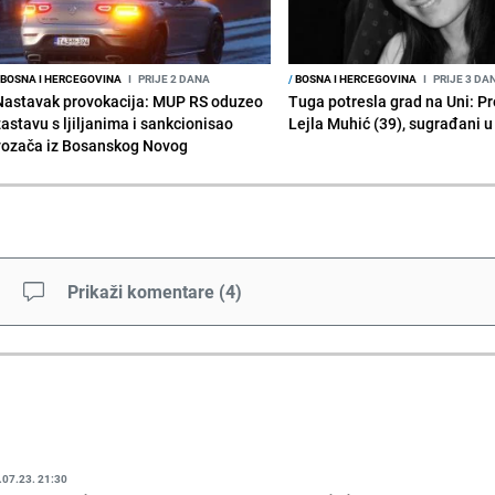
BOSNA I HERCEGOVINA
I
PRIJE 2 DANA
/
BOSNA I HERCEGOVINA
I
PRIJE 3 DA
Nastavak provokacija: MUP RS oduzeo
Tuga potresla grad na Uni: P
zastavu s ljiljanima i sankcionisao
Lejla Muhić (39), sugrađani u
vozača iz Bosanskog Novog
Prikaži komentare
(
4
)
.07.23. 21:30