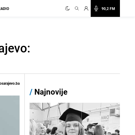
RADIO
90,2 FM
ajevo:
osarajevo.ba
/
Najnovije