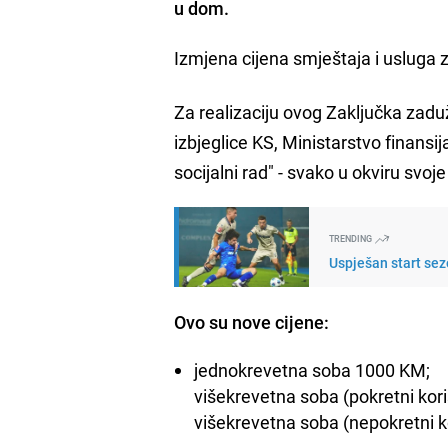
u dom.
Izmjena cijena smještaja i usluga z
Za realizaciju ovog Zaključka zadužu
izbjeglice KS, Ministarstvo finansi
socijalni rad" - svako u okviru svoj
TRENDING
Uspješan start sez
Ovo su nove cijene:
jednokrevetna soba 1000 KM;
višekrevetna soba (pokretni kori
višekrevetna soba (nepokretni k