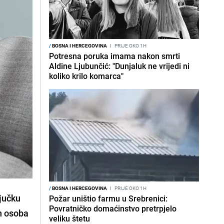
/
BOSNA I HERCEGOVINA
I
PRIJE OKO 1H
Potresna poruka imama nakon smrti
Aldine Ljubunčić: "Dunjaluk ne vrijedi ni
koliko krilo komarca"
/
BOSNA I HERCEGOVINA
I
PRIJE OKO 1H
ljučku
Požar uništio farmu u Srebrenici:
Povratničko domaćinstvo pretrpjelo
ih osoba
veliku štetu