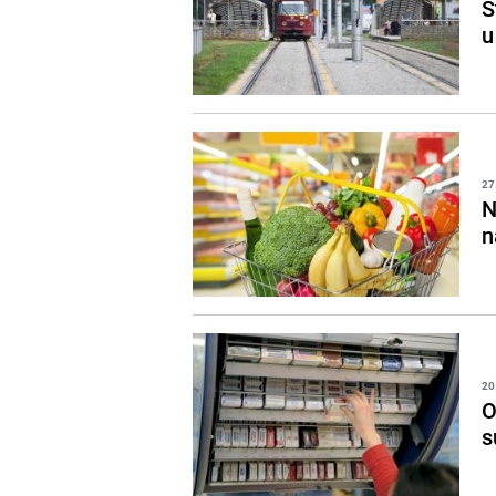
Š
u
27
N
n
20
O
s