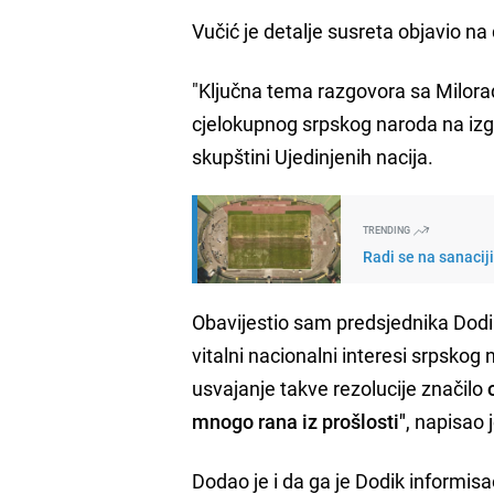
Vučić je detalje susreta objavio n
"Ključna tema razgovora sa Milor
cjelokupnog srpskog naroda na iz
skupštini Ujedinjenih nacija.
TRENDING
Radi se na sanacij
Obavijestio sam predsjednika Dodik
vitalni nacionalni interesi srpskog
usvajanje takve rezolucije značilo
o
mnogo rana iz prošlosti"
, napisao 
Dodao je i da ga je Dodik informi