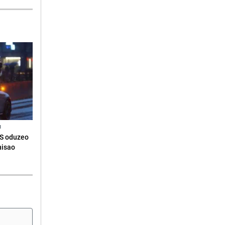
N
RS oduzeo
nisao