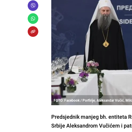
FOTO: Facebook / Porfirije, Aleksandar Vučić, Mil
Predsjednik manjeg bh. entiteta R
Srbije Aleksandrom Vučićem i pat