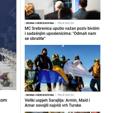
/
BOSNA I HERCEGOVINA
I
PRIJE OKO 5H
MC Srebrenica uputio važan poziv bivšim
i sadašnjim uposlenicima: "Odmah nam
se obratite"
/
BOSNA I HERCEGOVINA
I
PRIJE OKO 5H
ikom
Veliki uspjeh Sarajlija: Armin, Maid i
Amar osvojili najviši vrh Turske