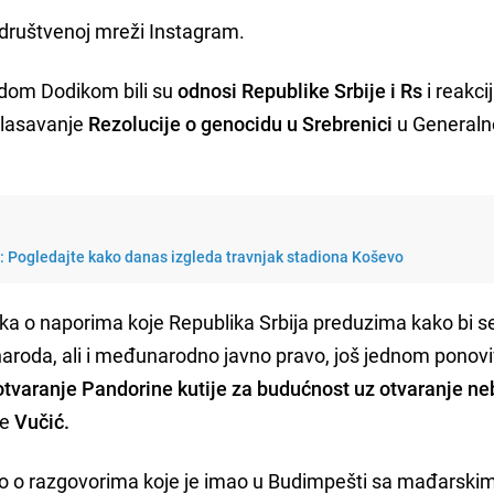
a društvenoj mreži Instagram.
adom Dodikom bili su
odnosi Republike Srbije i Rs
i reakci
glasavanje
Rezolucije o genocidu u Srebrenici
u Generaln
i: Pogledajte kako danas izgleda travnjak stadiona Koševo
a o naporima koje Republika Srbija preduzima kako bi se 
 naroda, ali i međunarodno javno pravo, još jednom ponovi
tvaranje Pandorine kutije za budućnost uz otvaranje ne
je
Vučić.
sao o razgovorima koje je imao u Budimpešti sa mađarski