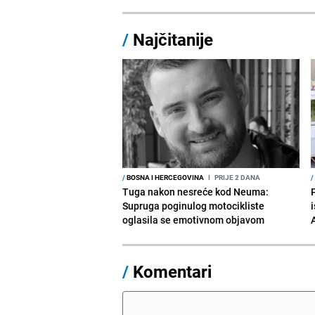
/
Najčitanije
/
BOSNA I HERCEGOVINA
I
PRIJE 2 DANA
/
Tuga nakon nesreće kod Neuma:
Supruga poginulog motocikliste
i
oglasila se emotivnom objavom
/
Komentari