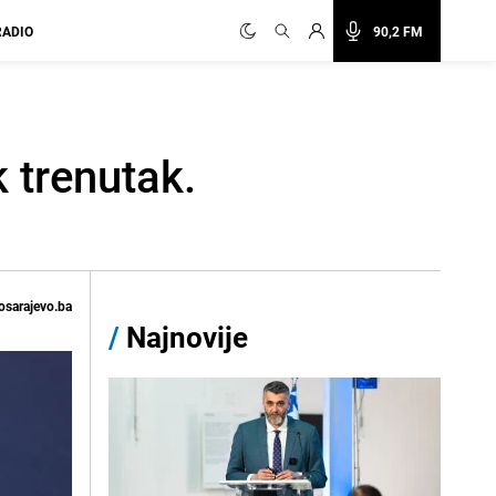
RADIO
90,2 FM
k trenutak.
osarajevo.ba
/
Najnovije