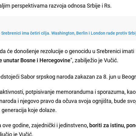
aljim perspektivama razvoja odnosa Srbije i Rs.
 Srebrenici ima četiri cilja. Washington, Berlin i London rade protiv Srbi
da će donošenje rezolucije o genocidu u Srebrenici imati
se unutar Bosne i Hercegovine
", zabilježio je Vučić.
dstojeći Sabor srpskog naroda zakazan za 8. jun u Beog
aktivnosti, potpisivanje memoranduma i sporazuma, kao 
o naroda i njegovo pravo da očuva svoja ognjišta, bude svo
 generacija koje dolaze.
a ove godine, zajednički i jedinstveno
, boriti za istinu, pon
ljučio je Vučić.