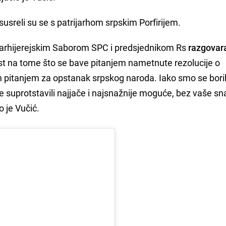
usreli su se s patrijarhom srpskim Porfirijem.
m arhijerejskim Saborom SPC i predsjednikom Rs
razgovar
ost na tome što se bave pitanjem nametnute rezolucije o
 pitanjem za opstanak srpskog naroda. Iako smo se borili 
suprotstavili najjače i najsnažnije moguće, bez vaše sn
o je Vučić.