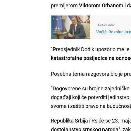
premijerom
Viktorom Orbanom
i d
16.05.24. 22:03
Vučić: Rezolucija o
"Predsjednik Dodik upozorio me je 
katastrofalne posljedice na odno
Posebna tema razgovora bio je pre
"Dogovorene su brojne zajedničke 
događaji koji će potvrditi jedinstv
svome i zaštiti pravo na budućnost
Republika Srbija i Rs će se 23. maj
dostojanstvo srpskog naroda",
zak