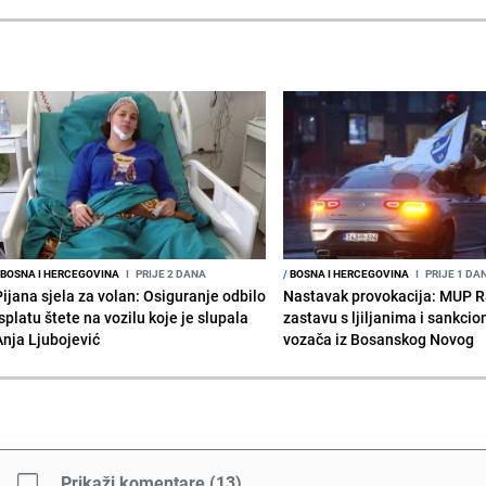
BOSNA I HERCEGOVINA
I
PRIJE 2 DANA
/
BOSNA I HERCEGOVINA
I
PRIJE 1 DA
Pijana sjela za volan: Osiguranje odbilo
Nastavak provokacija: MUP 
splatu štete na vozilu koje je slupala
zastavu s ljiljanima i sankcio
Anja Ljubojević
vozača iz Bosanskog Novog
Prikaži komentare
(
13
)