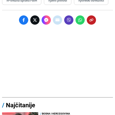
#Porezna uprava FBiH
#javni prihodi
#poreski obveznici
/
Najčitanije
/
BOSNA I HERCEGOVINA