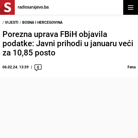
Otvor
/
VIJESTI
/
BOSNA I HERCEGOVINA
Porezna uprava FBiH objavila
podatke: Javni prihodi u januaru veći
za 10,85 posto
06.02.24. 13:39
Fena
0