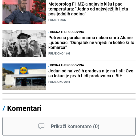
Meteorolog FHMZ-a najavio kišu i pad
temperatura: "Jedno od najsvježijih ljeta
posljednjih godina"
PRIJE 1 DAN
/
BOSNA I HERCEGOVINA
Potresna poruka imama nakon smrti Aldine
Ljubunčić: "Dunjaluk ne vrijedi ni koliko krilo
komarca"
PRIJE OKO 16H
/
BOSNA I HERCEGOVINA
Jedan od najvećih gradova nije na listi: Ovo
su lokacije prvih Lidl prodavnica u BiH
PRIJE OKO 20H
/
Komentari
Prikaži komentare
(
0
)