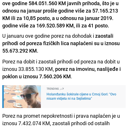
ove godine 584.051.560 KM javnih prihoda, što je u
odnosu na januar prošle godine više za 57.165.213
KM ili za 10,85 posto, a u odnosu na januar 2019.
godine više za 169.520.589 KM, ili za 41 posto.
U januaru ove godine porez na dohodak i
zaostali
prihodi od poreza fizičkih lica naplaćeni su u iznosu
55.673.292 KM.
Porez na dobit i zaostali prihodi od poreza na dobit u
iznosu 33.855.130 KM,
porez na imovinu, naslijeđe i
poklon u iznosu 7.560.206 KM
.
TRENDING
Holanđanku šokirale cijene u Crnoj Gori: "Ovo
nisam vidjela ni na Sejšelima"
Porez na promet nepokretnosti i prava naplaćen je u
iznosu 7.432.074 KM, zaostali prihodi od ostalih