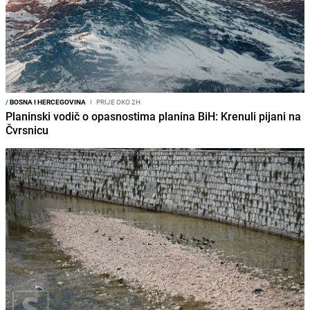
/
BOSNA I HERCEGOVINA
I
PRIJE OKO 2H
Planinski vodič o opasnostima planina BiH: Krenuli pijani na
Čvrsnicu