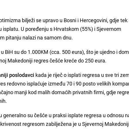
ptimizma bilježi se upravo u Bosni i Hercegovini, gdje te
vu isplatu. U poređenju s Hrvatskom (55%) i Sjevernom
m pitanju nalazi na samom dnu.
u BiH su do 1.000KM (cca. 500 eura), što je ujedno i do
ernoj Makedoniji regres češće kreće do 250 eura.
niji poslodavci
kada je riječ o isplati regresa u sve tri zem
res redovno isplaćuje između 70 i 90 posto velikih kompan
značajno manji kod malih domaćih privatnih firmi, gdje regr
nih.
u generalno su češće u praksi isplate regresa u odnosu n
krivenost regresom zabilježena je u Sjevernoj Makedoniji