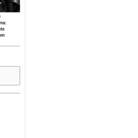
N
ma:
ste
vom