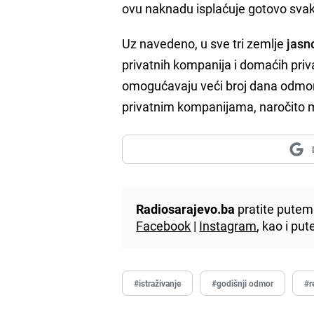
ovu naknadu isplaćuje gotovo svaka 
Uz navedeno, u sve tri zemlje
jasno
privatnih kompanija i domaćih priv
omogućavaju veći broj dana odmora
privatnim kompanijama, naročito m
Radiosarajevo.ba
pratite putem 
Facebook
|
Instagram
, kao i p
#istraživanje
#godišnji odmor
#r