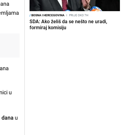
dana
zemljama
/
BOSNA I HERCEGOVINA
I
PRIJE OKO 7H
SDA: Ako želiš da se nešto ne uradi,
formiraj komisiju
dana
ici u
h dana
u