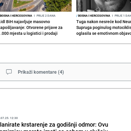
BOSNA I HERCEGOVINA
I
PRIJE 2 DANA
/
BOSNA I HERCEGOVINA
I
PRIJE 1 DA
Lidl BiH najavljuje masovno
Tuga nakon nesreće kod Neu
zapošljavanje: Otvorene prijave za
Supruga poginulog motocikli
.000 mjesta u logistici i prodaji
oglasila se emotivnom obja
Prikaži komentare
(
4
)
.07.25. 12:30
lanirate krstarenje za godišnji odmor: Ovu