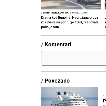
/
BOSNA I HERCEGOVINA
I
PRIJE 2 DANA
/
Drama kod Bugojna: Naoružana grupa
iz RS ušla na područje FBiH, reagovala
policija SBK
1
/
Komentari
/
Povezano
11
P