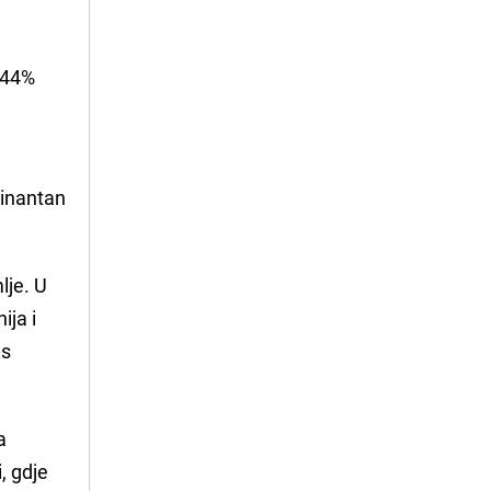
k 44%
minantan
lje. U
ija i
es
a
, gdje