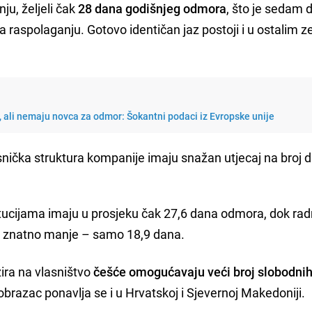
ju, željeli čak
28 dana godišnjeg odmora
, što je sedam 
a raspolaganju. Gotovo identičan jaz postoji i u ostalim 
, ali nemaju novca za odmor: Šokantni podaci iz Evropske unije
vlasnička struktura kompanije imaju snažan utjecaj na broj 
itucijama imaju u prosjeku čak 27,6 dana odmora, dok radn
 znatno manje – samo 18,9 dana.
zira na vlasništvo
češće omogućavaju veći broj slobodni
razac ponavlja se i u Hrvatskoj i Sjevernoj Makedoniji.