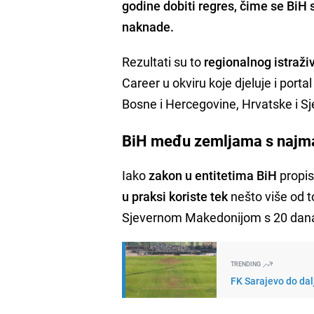
godine dobiti regres, čime se BiH 
naknade.
Rezultati su to
regionalnog istraži
Career u okviru koje djeluje i port
Bosne i Hercegovine, Hrvatske i S
BiH među zemljama s najma
Iako
zakon u entitetima BiH
propis
u praksi koriste tek
nešto više od t
Sjevernom Makedonijom s 20 dana,
TRENDING
FK Sarajevo do dal