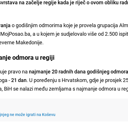
svrstava na začelje regije kada je riječ o ovom obliku ra
vanja
o godišnjim odmorima koje je provela grupacija Al
al MojPosao.ba, a u kojem je sudjelovalo više od 2.500 ispi
jeverne Makedonije.
nje odmora u regiji
uje pravo na
najmanje 20 radnih dana godišnjeg odmor
oga -
21 dan
. U poređenju s Hrvatskom, gdje je prosjek 25
 BiH se nalazi među zemljama s najmanje odmora u regi
jnjeg ne može igrati na Koševu