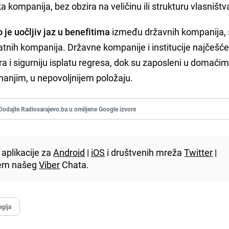
kompanija, bez obzira na veličinu ili strukturu vlasništv
 je uočljiv jaz u benefitima
između državnih kompanija, 
atnih kompanija. Državne kompanije i institucije najčešć
 i sigurniju isplatu regresa, dok su zaposleni u domaći
anjim, u nepovoljnijem položaju.
Dodajte Radiosarajevo.ba u omiljene Google izvore
aplikacije za
Android
|
iOS
i društvenih mreža
Twitter
|
utem našeg
Viber
Chata.
egija