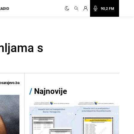
RADIO
90,2 FM
mljama s
osarajevo.ba
/
Najnovije