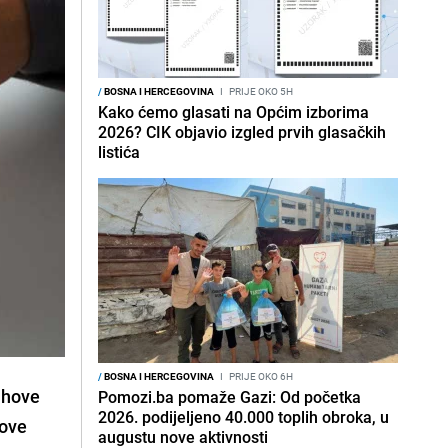
/
BOSNA I HERCEGOVINA
I
PRIJE OKO 5H
Kako ćemo glasati na Općim izborima
2026? CIK objavio izgled prvih glasačkih
listića
/
BOSNA I HERCEGOVINA
I
PRIJE OKO 6H
ihove
Pomozi.ba pomaže Gazi: Od početka
2026. podijeljeno 40.000 toplih obroka, u
 ove
augustu nove aktivnosti