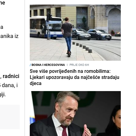
dne
ma
tanika iz
/
BOSNA I HERCEGOVINA
I
PRIJE OKO 6H
Sve više povrijeđenih na romobilima:
a
,
radnici
Ljekari upozoravaju da najčešće stradaju
djeca
 dana, i
ji.