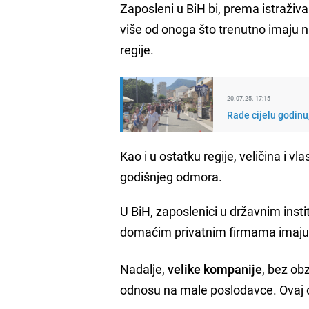
Zaposleni u BiH bi, prema istraživan
više od onoga što trenutno imaju n
regije.
20.07.25. 17:15
Rade cijelu godinu
Kao i u ostatku regije, veličina i 
godišnjeg odmora.
U BiH, zaposlenici u državnim inst
domaćim privatnim firmama imaju
Nadalje,
velike kompanije
, bez ob
odnosu na male poslodavce. Ovaj ob