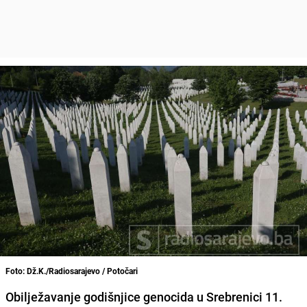
Foto: Dž.K./Radiosarajevo / Potočari
Obilježavanje godišnjice genocida u Srebrenici 11.