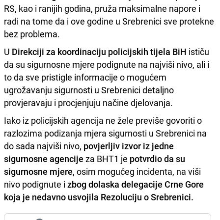
RS, kao i ranijih godina, pruža maksimalne napore i
radi na tome da i ove godine u Srebrenici sve protekne
bez problema.
U
Direkciji za koordinaciju policijskih tijela BiH
ističu
da su sigurnosne mjere podignute na najviši nivo, ali i
to da sve pristigle informacije o mogućem
ugrožavanju sigurnosti u Srebrenici detaljno
provjeravaju i procjenjuju načine djelovanja.
Iako iz policijskih agencija ne žele previše govoriti o
razlozima podizanja mjera sigurnosti u Srebrenici na
do sada najviši nivo,
povjerljiv izvor iz jedne
sigurnosne agencije
za BHT1 je
potvrdio da su
sigurnosne mjere
, osim mogućeg incidenta, na viši
nivo podignute i
zbog dolaska delegacije Crne Gore
koja je nedavno usvojila Rezoluciju o Srebrenici.