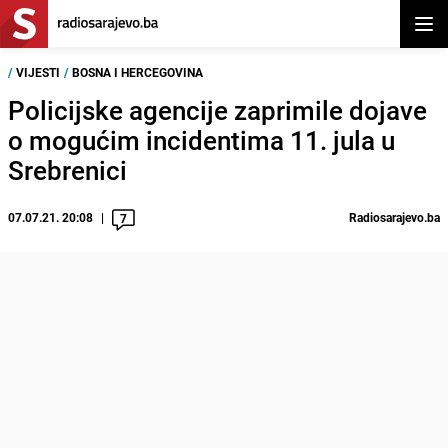
Otvor
/
VIJESTI
/
BOSNA I HERCEGOVINA
Policijske agencije zaprimile dojave
o mogućim incidentima 11. jula u
Srebrenici
07.07.21. 20:08
Radiosarajevo.ba
7