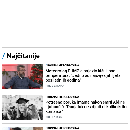
/
Najčitanije
/
BOSNA I HERCEGOVINA
Meteorolog FHMZ-a najavio kišu i pad
temperatura: "Jedno od najsvježijih ljeta
posljednjih godina"
PRIJE 2 DANA
/
BOSNA I HERCEGOVINA
Potresna poruka imama nakon smrti Aldine
Ljubunčić: "Dunjaluk ne vrijedi ni koliko krilo
komarca"
PRIJE 1 DAN
/
BOSNA I HERCEGOVINA