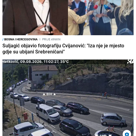
/
BOSNA I HERCEGOVINA
I
PRIJE 49MIN
Suljagić objavio fotografiju Cvijanović: "Iza nje je mjesto
gdje su ubijani Srebreničani"