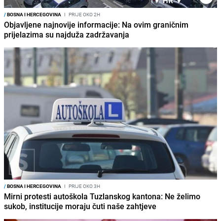
/
BOSNA I HERCEGOVINA
I
PRIJE OKO 2H
Objavljene najnovije informacije: Na ovim graničnim
prijelazima su najduža zadržavanja
/
BOSNA I HERCEGOVINA
I
PRIJE OKO 3H
Mirni protesti autoškola Tuzlanskog kantona: Ne želimo
sukob, institucije moraju čuti naše zahtjeve