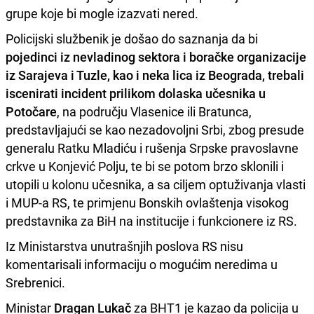
grupe koje bi mogle izazvati nered.
Policijski službenik je došao do saznanja da bi
pojedinci iz nevladinog sektora i boračke organizacije
iz Sarajeva i Tuzle, kao i neka lica iz Beograda, trebali
iscenirati incident prilikom dolaska učesnika u
Potočare
, na području Vlasenice ili Bratunca,
predstavljajući se kao nezadovoljni Srbi, zbog presude
generalu Ratku Mladiću i rušenja Srpske pravoslavne
crkve u Konjević Polju, te bi se potom brzo sklonili i
utopili u kolonu učesnika, a sa ciljem optuživanja vlasti
i MUP-a RS, te primjenu Bonskih ovlaštenja visokog
predstavnika za BiH na institucije i funkcionere iz RS.
Iz Ministarstva unutrašnjih poslova RS nisu
komentarisali informaciju o mogućim neredima u
Srebrenici.
Ministar
Dragan Lukač
za BHT1 je kazao da policija u