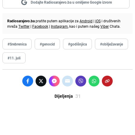
Dodajte Radiosarajevo.ba u omiljene Google izvore
Radiosarajevo.ba
pratite putem aplikacije za
Android
|
iOS
i društvenih
mreža
Twitter
|
Facebook
|
Instagram
, kao i putem našeg
Viber
Chata.
#Srebrenica
#genocid
#godišnjica
#obilježavanje
#11. juli
31
Dijeljenja