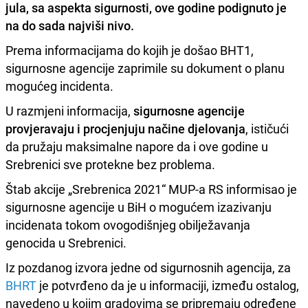
jula
,
sa aspekta sigurnosti
,
ove godine podignuto je
na do sada najviši nivo
.
Prema informacijama do kojih je došao BHT1,
sigurnosne agencije zaprimile su dokument o planu
mogućeg incidenta.
U razmjeni informacija,
sigurnosne agencije
provjeravaju i procjenjuju načine djelovanja
, ističući
da pružaju maksimalne napore da i ove godine u
Srebrenici sve protekne bez problema.
Štab akcije „Srebrenica 2021“ MUP-a RS informisao je
sigurnosne agencije u BiH o mogućem izazivanju
incidenata tokom ovogodišnjeg obilježavanja
genocida u Srebrenici.
Iz pozdanog izvora jedne od sigurnosnih agencija, za
BHRT
je potvrđeno da je u informaciji, između ostalog,
navedeno u kojim gradovima se pripremaju određene