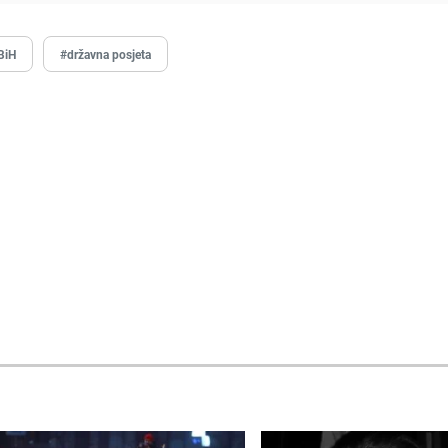
BiH
#državna posjeta