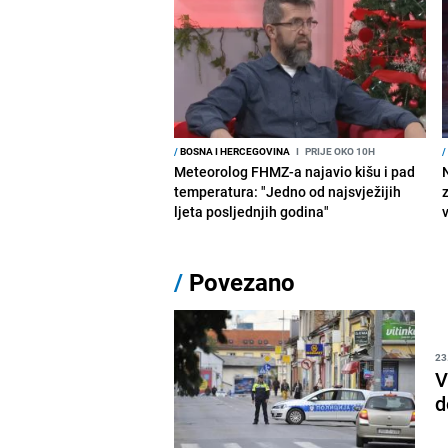
/
BOSNA I HERCEGOVINA
I
PRIJE OKO 10H
/
Meteorolog FHMZ-a najavio kišu i pad
temperatura: "Jedno od najsvježijih
ljeta posljednjih godina"
/
Povezano
23
V
d