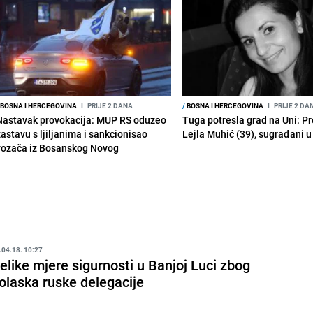
BOSNA I HERCEGOVINA
I
PRIJE 2 DANA
/
BOSNA I HERCEGOVINA
I
PRIJE 2 DA
Nastavak provokacija: MUP RS oduzeo
Tuga potresla grad na Uni: P
zastavu s ljiljanima i sankcionisao
Lejla Muhić (39), sugrađani u
vozača iz Bosanskog Novog
.04.18. 10:27
elike mjere sigurnosti u Banjoj Luci zbog
olaska ruske delegacije