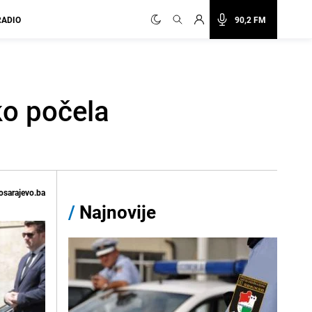
RADIO
90,2 FM
ko počela
osarajevo.ba
/
Najnovije