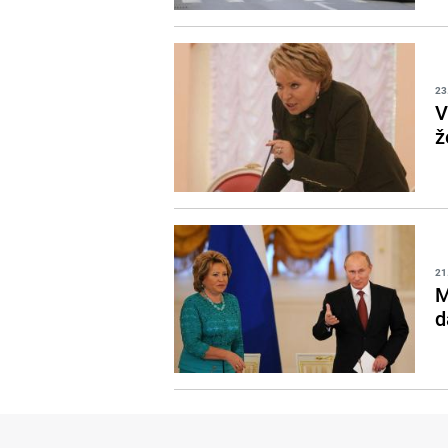
23
V
ž
21
M
d