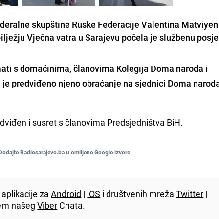
ederalne skupštine Ruske Federacije Valentina Matviye
ježju Vječna vatra u Sarajevu počela je službenu posje
imati s domaćinima
, članovima Kolegija Doma naroda i
je predviđeno njeno obraćanje na sjednici Doma narod
dviđen i susret s članovima Predsjedništva BiH.
Dodajte Radiosarajevo.ba u omiljene Google izvore
aplikacije za
Android
|
iOS
i društvenih mreža
Twitter
|
utem našeg
Viber
Chata.