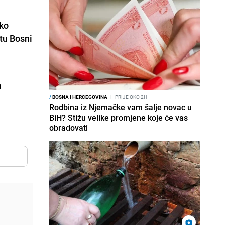
nko
tu Bosni
a
/
BOSNA I HERCEGOVINA
I
PRIJE OKO 2H
Rodbina iz Njemačke vam šalje novac u
BiH? Stižu velike promjene koje će vas
obradovati