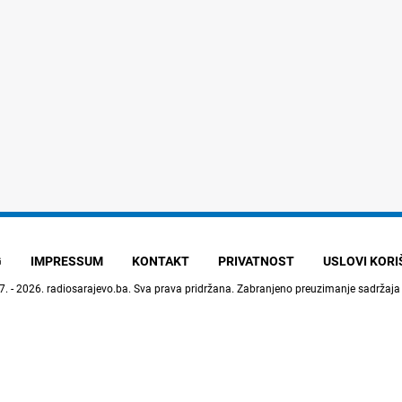
G
IMPRESSUM
KONTAKT
PRIVATNOST
USLOVI KOR
7. - 2026.
radiosarajevo.ba
. Sva prava pridržana. Zabranjeno preuzimanje sadržaja