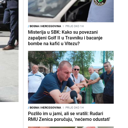
/
BOSNA I HERCEGOVINA
I
PRIJE OKO 1H
Misterija u SBK: Kako su povezani
zapaljeni Golf II u Travniku i bacanje
bombe na kafić u Vitezu?
/
BOSNA I HERCEGOVINA
I
PRIJE OKO 1H
Pozlilo im u jami, ali se vratili: Rudari
RMU Zenica poručuju, 'nećemo odustati'