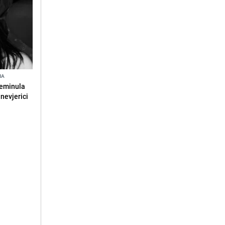
NA
reminula
 nevjerici