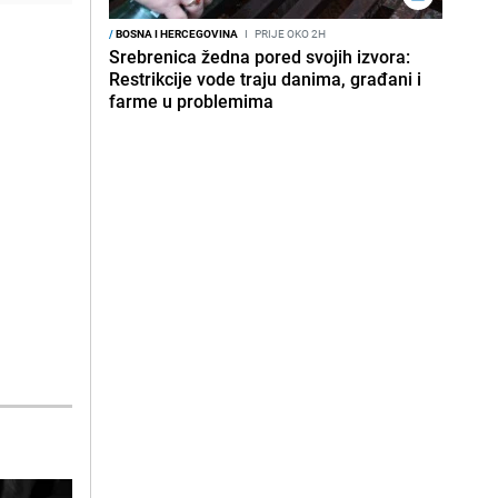
/
BOSNA I HERCEGOVINA
I
PRIJE OKO 2H
Srebrenica žedna pored svojih izvora:
Restrikcije vode traju danima, građani i
farme u problemima