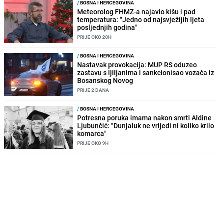
/
BOSNA I HERCEGOVINA
Meteorolog FHMZ-a najavio kišu i pad
temperatura: "Jedno od najsvježijih ljeta
posljednjih godina"
PRIJE OKO 20H
/
BOSNA I HERCEGOVINA
Nastavak provokacija: MUP RS oduzeo
zastavu s ljiljanima i sankcionisao vozača iz
Bosanskog Novog
PRIJE 2 DANA
/
BOSNA I HERCEGOVINA
Potresna poruka imama nakon smrti Aldine
Ljubunčić: "Dunjaluk ne vrijedi ni koliko krilo
komarca"
PRIJE OKO 9H