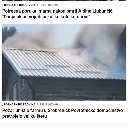
/
BOSNA I HERCEGOVINA
I
PRIJE OKO 9H
Potresna poruka imama nakon smrti Aldine Ljubunčić:
"Dunjaluk ne vrijedi ni koliko krilo komarca"
/
BOSNA I HERCEGOVINA
I
PRIJE OKO 9H
Požar uništio farmu u Srebrenici: Povratničko domaćinstvo
pretrpjelo veliku štetu