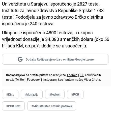
Univerziteta u Sarajevu isporučeno je 2827 testa,
Institutu za javno zdravstvo Republike Srpske 1733
testa i Pododjelu za javno zdravstvo Brčko distrikta
isporučeno je 240 testova.
Ukupno je isporučeno 4800 testova, a ukupna
vrijednost donacije je 34.080 američkih dolara (oko 56
hiljada KM, op.pr.)", dodaje se u saopćenju.
Dodajte Radiosarajevo.ba u omiljene Google izvore
Radiosarajevo.ba
pratite putem aplikacije za
Android
|
iOS
i društvenih
mreža
Twitter
|
Facebook
|
Instagram
, kao i putem našeg
Viber
Chata.
#Kina
#donacija
#testovi
#PCR
#PCR Test
#Ministarstvo civilnih poslova