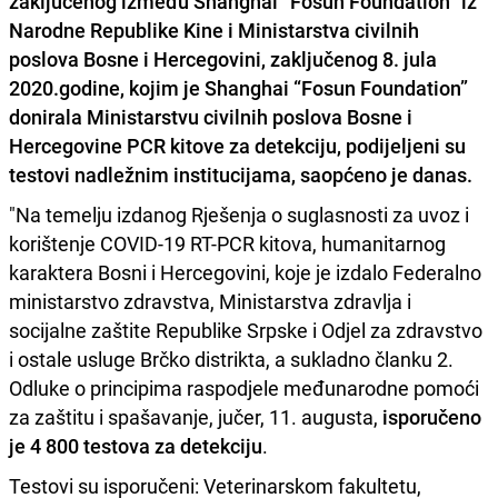
zaključenog između
Shanghai “Fosun Foundation”
iz
Narodne Republike Kine i Ministarstva civilnih
poslova Bosne i Hercegovini, zaključenog 8. jula
2020.godine, kojim je Shanghai “Fosun Foundation”
donirala Ministarstvu civilnih poslova Bosne i
Hercegovine PCR kitove za detekciju, podijeljeni su
testovi nadležnim institucijama, saopćeno je danas.
"Na temelju izdanog Rješenja o suglasnosti za uvoz i
korištenje COVID-19 RT-PCR kitova, humanitarnog
karaktera Bosni i Hercegovini, koje je izdalo Federalno
ministarstvo zdravstva, Ministarstva zdravlja i
socijalne zaštite Republike Srpske i Odjel za zdravstvo
i ostale usluge Brčko distrikta, a sukladno članku 2.
Odluke o principima raspodjele međunarodne pomoći
za zaštitu i spašavanje, jučer, 11. augusta,
isporučeno
je 4 800 testova za detekciju
.
Testovi su isporučeni: Veterinarskom fakultetu,