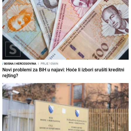
/
BOSNA I HERCEGOVINA
I
PRIJE 10MIN
Novi problemi za BiH u najavi: Hoće li izbori srušiti kreditni
rejting?