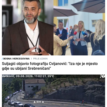
/
BOSNA I HERCEGOVINA
I
PRIJE 42MIN
Suljagić objavio fotografiju Cvijanović: "Iza nje je mjesto
gdje su ubijani Srebreničani"