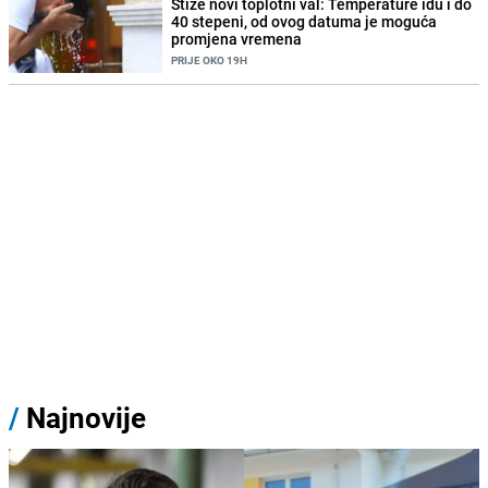
Stiže novi toplotni val: Temperature idu i do
40 stepeni, od ovog datuma je moguća
promjena vremena
PRIJE OKO 19H
/
Najnovije