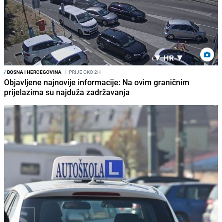
/
BOSNA I HERCEGOVINA
I
PRIJE OKO 2H
Objavljene najnovije informacije: Na ovim graničnim
prijelazima su najduža zadržavanja