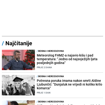
/
Najčitanije
/
BOSNA I HERCEGOVINA
Meteorolog FHMZ-a najavio kišu i pad
temperatura: "Jedno od najsvježijih ljeta
posljednjih godina"
PRIJE 2 DANA
/
BOSNA I HERCEGOVINA
Potresna poruka imama nakon smrti Aldine
Ljubunčić: "Dunjaluk ne vrijedi ni koliko krilo
komarca"
PRIJE 1 DAN
/
BOSNA I HERCEGOVINA