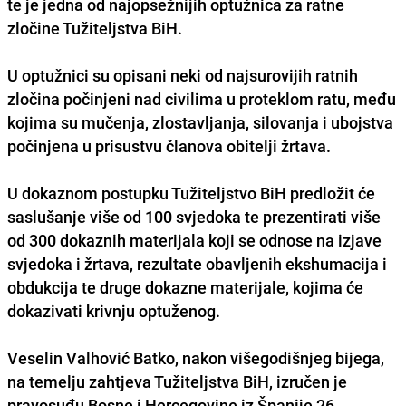
te je jedna od najopsežnijih optužnica za ratne
zločine Tužiteljstva BiH.
U optužnici su opisani neki od najsurovijih ratnih
zločina počinjeni nad civilima u proteklom ratu, među
kojima su mučenja, zlostavljanja, silovanja i ubojstva
počinjena u prisustvu članova obitelji žrtava.
U dokaznom postupku Tužiteljstvo BiH predložit će
saslušanje više od 100 svjedoka te prezentirati više
od 300 dokaznih materijala koji se odnose na izjave
svjedoka i žrtava, rezultate obavljenih ekshumacija i
obdukcija te druge dokazne materijale, kojima će
dokazivati krivnju optuženog.
Veselin Valhović Batko, nakon višegodišnjeg bijega,
na temelju zahtjeva Tužiteljstva BiH, izručen je
pravosuđu Bosne i Hercegovine iz Španije 26.