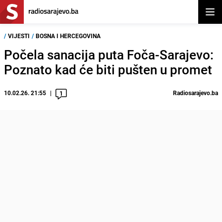
Otvor
/
VIJESTI
/
BOSNA I HERCEGOVINA
Počela sanacija puta Foča-Sarajevo:
Poznato kad će biti pušten u promet
10.02.26. 21:55
Radiosarajevo.ba
1