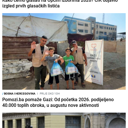
Kako ćemo glasati na Općim izborima 2026? CIK objavio
izgled prvih glasačkih listića
/
BOSNA I HERCEGOVINA
I
PRIJE OKO 10H
Pomozi.ba pomaže Gazi: Od početka 2026. podijeljeno
40.000 toplih obroka, u augustu nove aktivnosti