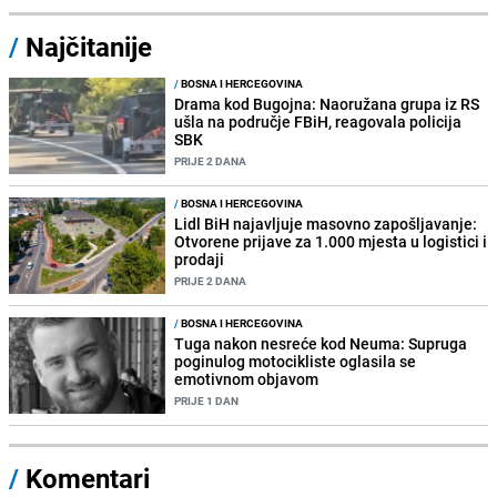
/
Najčitanije
/
BOSNA I HERCEGOVINA
Drama kod Bugojna: Naoružana grupa iz RS
ušla na područje FBiH, reagovala policija
SBK
PRIJE 2 DANA
/
BOSNA I HERCEGOVINA
Lidl BiH najavljuje masovno zapošljavanje:
Otvorene prijave za 1.000 mjesta u logistici i
prodaji
PRIJE 2 DANA
/
BOSNA I HERCEGOVINA
Tuga nakon nesreće kod Neuma: Supruga
poginulog motocikliste oglasila se
emotivnom objavom
PRIJE 1 DAN
/
Komentari