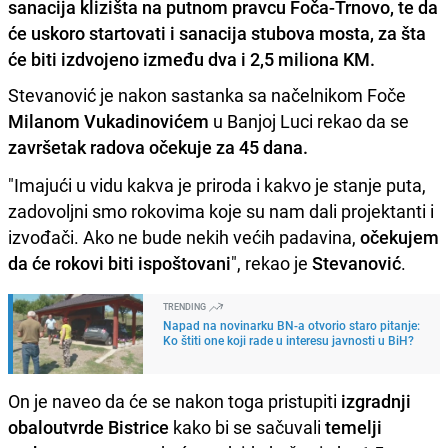
sanacija klizišta na putnom pravcu Foča-Trnovo, te da
će uskoro startovati i sanacija stubova mosta, za šta
će biti izdvojeno između dva i 2,5 miliona KM.
Stevanović je nakon sastanka sa načelnikom Foče
Milanom Vukadinovićem
u Banjoj Luci rekao da se
završetak radova očekuje za 45 dana.
"Imajući u vidu kakva je priroda i kakvo je stanje puta,
zadovoljni smo rokovima koje su nam dali projektanti i
izvođači. Ako ne bude nekih većih padavina,
očekujem
da će rokovi biti ispoštovani
", rekao je
Stevanović
.
TRENDING
Napad na novinarku BN-a otvorio staro pitanje:
Ko štiti one koji rade u interesu javnosti u BiH?
On je naveo da će se nakon toga pristupiti
izgradnji
obaloutvrde Bistrice
kako bi se sačuvali
temelji