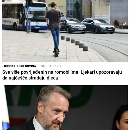
/
BOSNA I HERCEGOVINA
I
PRIJE OKO 10H
Sve više povrijeđenih na romobilima: Ljekari upozoravaju
da najčešće stradaju djeca