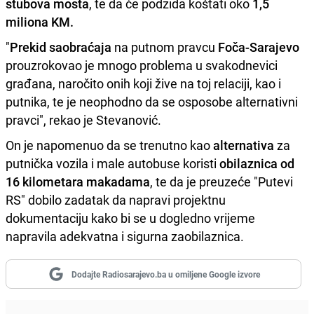
stubova mosta
, te da će podzida koštati oko
1,5
miliona KM.
"
Prekid saobraćaja
na putnom pravcu
Foča-Sarajevo
prouzrokovao je mnogo problema u svakodnevici
građana, naročito onih koji žive na toj relaciji, kao i
putnika, te je neophodno da se osposobe alternativni
pravci", rekao je Stevanović.
On je napomenuo da se trenutno kao
alternativa
za
putnička vozila i male autobuse koristi
obilaznica od
16 kilometara makadama
, te da je preuzeće "Putevi
RS" dobilo zadatak da napravi projektnu
dokumentaciju kako bi se u dogledno vrijeme
napravila adekvatna i sigurna zaobilaznica.
Dodajte Radiosarajevo.ba u omiljene Google izvore