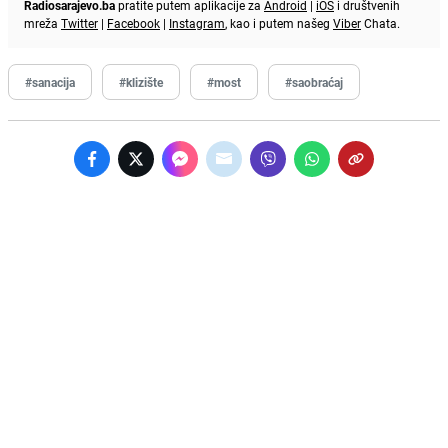
Radiosarajevo.ba
pratite putem aplikacije za
Android
|
iOS
i društvenih
mreža
Twitter
|
Facebook
|
Instagram
, kao i putem našeg
Viber
Chata.
#sanacija
#klizište
#most
#saobraćaj