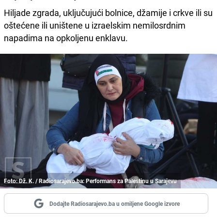
Hiljade zgrada, uključujući bolnice, džamije i crkve ili su
oštećene ili uništene u izraelskim nemilosrdnim
napadima na opkoljenu enklavu.
Foto: Dž. K. / Radiosarajevo.ba: Performans za Palestinu u Sarajevu
Dodajte Radiosarajevo.ba u omiljene Google izvore