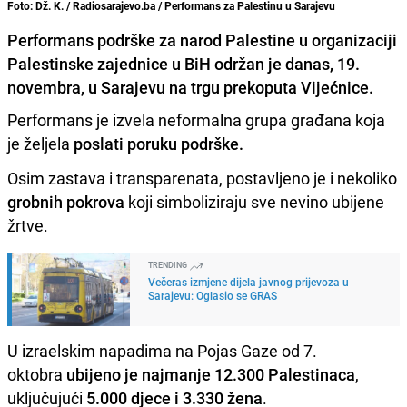
Foto: Dž. K. / Radiosarajevo.ba / Performans za Palestinu u Sarajevu
Performans podrške za narod Palestine u organizaciji
Palestinske zajednice u BiH održan je danas, 19.
novembra, u Sarajevu na trgu prekoputa Vijećnice.
Performans je izvela neformalna grupa građana koja
je željela
poslati poruku podrške.
Osim zastava i transparenata, postavljeno je i nekoliko
grobnih pokrova
koji simboliziraju sve nevino ubijene
žrtve.
TRENDING
Večeras izmjene dijela javnog prijevoza u
Sarajevu: Oglasio se GRAS
U izraelskim napadima na Pojas Gaze od 7.
oktobra
ubijeno je najmanje 12.300 Palestinaca
,
uključujući
5.000 djece i 3.330 žena
.