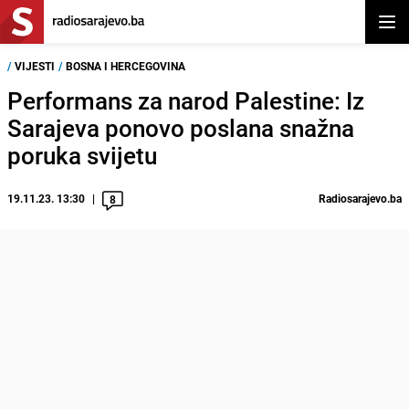
Otvor
/
VIJESTI
/
BOSNA I HERCEGOVINA
Performans za narod Palestine: Iz
Sarajeva ponovo poslana snažna
poruka svijetu
19.11.23. 13:30
Radiosarajevo.ba
8