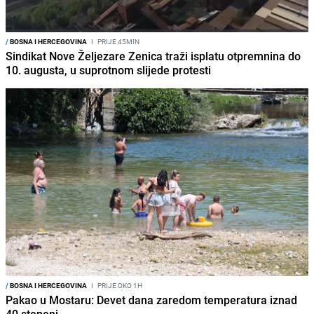
/
BOSNA I HERCEGOVINA
I
PRIJE 45MIN
Sindikat Nove Željezare Zenica traži isplatu otpremnina do
10. augusta, u suprotnom slijede protesti
/
BOSNA I HERCEGOVINA
I
PRIJE OKO 1H
Pakao u Mostaru: Devet dana zaredom temperatura iznad
40 stepeni