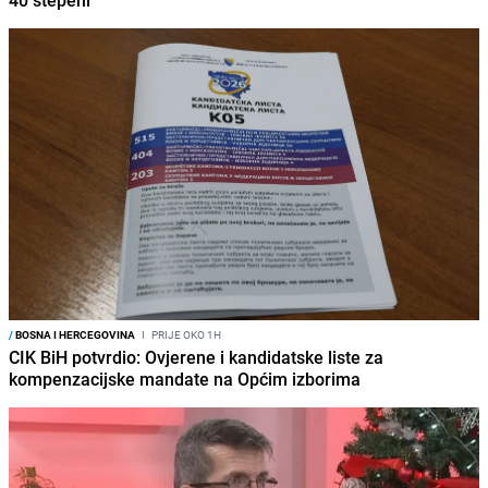
/
BOSNA I HERCEGOVINA
I
PRIJE OKO 1H
CIK BiH potvrdio: Ovjerene i kandidatske liste za
kompenzacijske mandate na Općim izborima