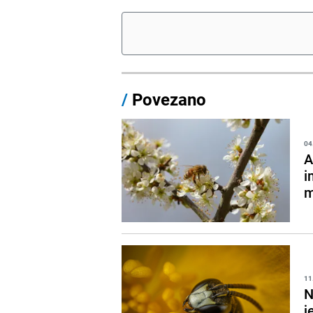
/
Povezano
04
A
i
m
11
N
j