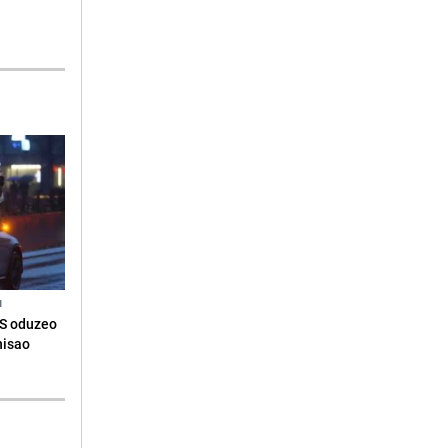
N
RS oduzeo
nisao