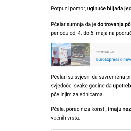
Potpuni pomor,
uginuće hiljada je
Pčelar sumnja da je
do trovanja pč
periodu od 4. do 6. maja na područ
TRENDING
EuroExpress o navo
Pčelari su svjesni da savremena p
svjedoče svake godine da
upotreb
pčelinjim zajednicama.
Pčele, pored niza koristi,
imaju nez
voćnih vrsta.