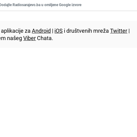
Dodajte Radiosarajevo.ba u omiljene Google izvore
aplikacije za
Android
|
iOS
i društvenih mreža
Twitter
|
utem našeg
Viber
Chata.