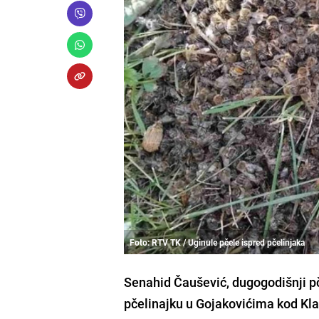
Foto: RTV TK / Uginule pčele ispred pčelinjaka
Senahid Čaušević, dugogodišnji pč
pčelinajku u Gojakovićima kod Kla