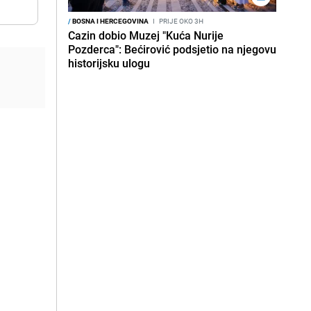
/
BOSNA I HERCEGOVINA
I
PRIJE OKO 3H
Cazin dobio Muzej "Kuća Nurije
Pozderca": Bećirović podsjetio na njegovu
historijsku ulogu