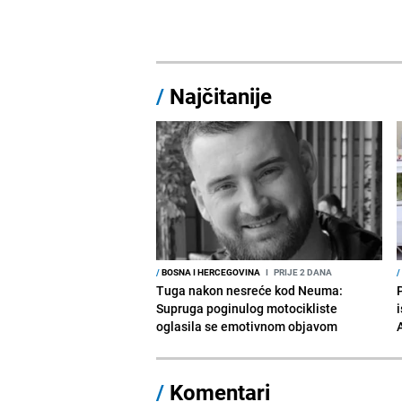
/
Najčitanije
/
BOSNA I HERCEGOVINA
I
PRIJE 2 DANA
/
Tuga nakon nesreće kod Neuma:
Supruga poginulog motocikliste
i
oglasila se emotivnom objavom
/
Komentari