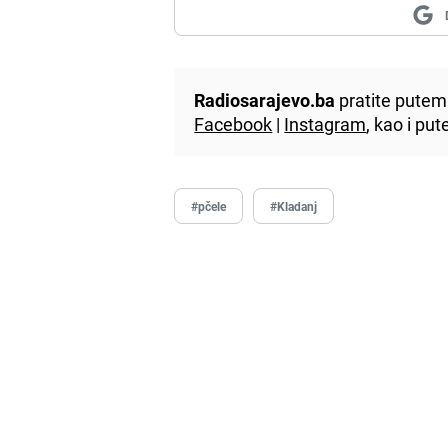
Radiosarajevo.ba
pratite putem 
Facebook
|
Instagram
, kao i p
#pčele
#Kladanj