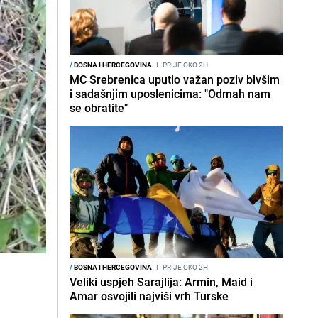
/
BOSNA I HERCEGOVINA
I
PRIJE OKO 2H
MC Srebrenica uputio važan poziv bivšim
i sadašnjim uposlenicima: "Odmah nam
se obratite"
/
BOSNA I HERCEGOVINA
I
PRIJE OKO 2H
Veliki uspjeh Sarajlija: Armin, Maid i
Amar osvojili najviši vrh Turske