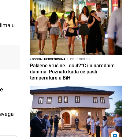
dima u
/
BOSNA I HERCEGOVINA
I
PRIJE OKO 3H
Paklene vrućine i do 42°C i u narednim
danima: Poznato kada će pasti
temperature u BiH
te
 svega