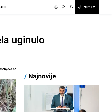
RADIO
90,2 FM
la uginulo
osarajevo.ba
/
Najnovije