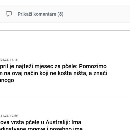
Prikaži komentare
(
8
)
.04.26. 14:18
pril je najteži mjesec za pčele: Pomozimo
m na ovaj način koji ne košta ništa, a znači
nogo
.11.25. 10:56
ova vrsta pčele u Australiji: Ima
edinstvene rogove i posebno ime