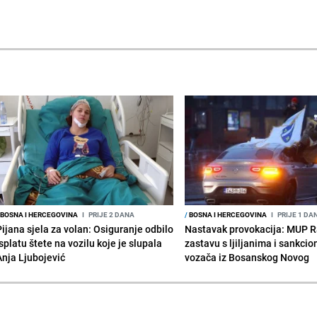
BOSNA I HERCEGOVINA
I
PRIJE 2 DANA
/
BOSNA I HERCEGOVINA
I
PRIJE 1 DA
Pijana sjela za volan: Osiguranje odbilo
Nastavak provokacija: MUP 
splatu štete na vozilu koje je slupala
zastavu s ljiljanima i sankcio
Anja Ljubojević
vozača iz Bosanskog Novog