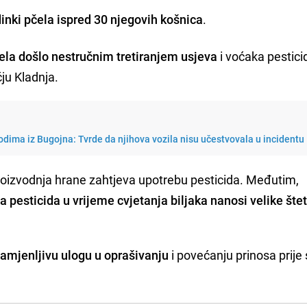
dinki pčela ispred 30 njegovih košnica
.
ela došlo nestručnim tretiranjem usjeva
i voćaka pestici
ju Kladnja.
dima iz Bugojna: Tvrde da njihova vozila nisu učestvovala u incidentu
roizvodnja hrane zahtjeva upotrebu pesticida. Međutim,
a pesticida u vrijeme cvjetanja biljaka nanosi velike šte
amjenljivu ulogu u oprašivanju
i povećanju prinosa prije