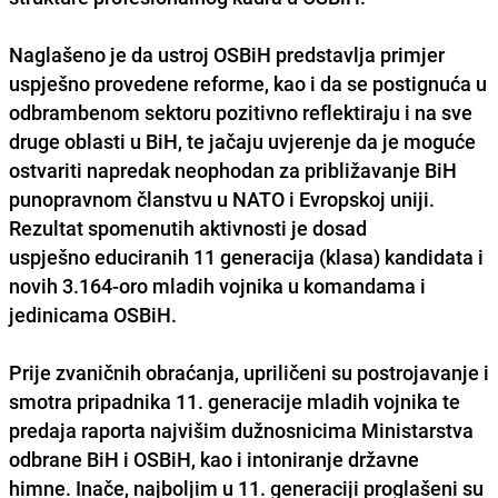
Naglašeno je da ustroj OSBiH predstavlja
primjer
uspješno provedene reforme
, kao i da se postignuća u
odbrambenom sektoru pozitivno reflektiraju i na sve
druge oblasti u BiH, te jačaju uvjerenje da je moguće
ostvariti napredak neophodan za približavanje BiH
punopravnom članstvu u NATO i Evropskoj uniji.
Rezultat spomenutih aktivnosti je dosad
uspješno educiranih 11 generacija (klasa) kandidata
i
novih 3.164-oro mladih vojnika u komandama i
jedinicama OSBiH.
Prije zvaničnih obraćanja, upriličeni su postrojavanje i
smotra pripadnika 11. generacije mladih vojnika te
predaja raporta najvišim dužnosnicima Ministarstva
odbrane BiH i OSBiH, kao i intoniranje državne
himne. Inače,
najboljim u 11. generaciji proglašeni su