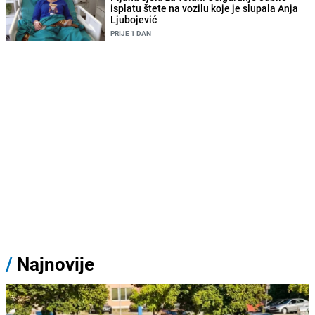
isplatu štete na vozilu koje je slupala Anja
Ljubojević
PRIJE 1 DAN
/
Najnovije