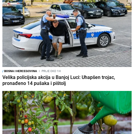
/
BOSNA I HERCEGOVINA
I
PRIJE OKO 1H
Velika policijska akcija u Banjoj Luci: Uhapšen trojac,
pronađeno 14 pušaka i pištolj