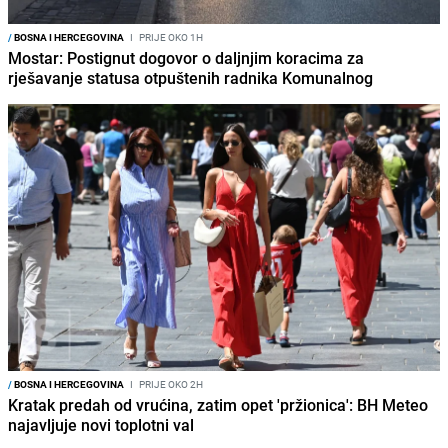
/
BOSNA I HERCEGOVINA
I
PRIJE OKO 1H
Mostar: Postignut dogovor o daljnjim koracima za
rješavanje statusa otpuštenih radnika Komunalnog
/
BOSNA I HERCEGOVINA
I
PRIJE OKO 2H
Kratak predah od vrućina, zatim opet 'pržionica': BH Meteo
najavljuje novi toplotni val