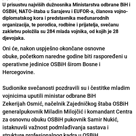
U prisustvu najviših dužnosnika Ministarstva odbrane BiH i
OSBiH, NATO-štaba u Sarajevu i EUFOR-a, članova vojno-
diplomatskog kora i predstavnika međunarodnih
organizacija, te porodica, rodbine i prijatelja, svečanu
zakletvu položila su 284 mlada vojnika, od kojih je 28
djevojaka.
Oni će,
nakon uspješno okončane osnovne
obuke, početkom naredne godine biti raspoređeni u
operativne jedinice OSBiH širom Bosne i
Hercegovine.
Sudionike svečanosti pozdravili su i čestitke mladim
vojnicima uputili ministar odbrane BiH
Zekerijah Osmić
, načelnik Zajedničkog štaba OSBiH
generalpukovnik
Miladin Milojčić
i komandant Centra
za osnovnu obuku OSBiH pukovnik
Samir Nukić
,
istaknuvši važnost podmlađivanja sastava i
strukture profesionalnog kadra u OSBiH.