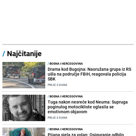
/
Najčitanije
/
BOSNA I HERCEGOVINA
Drama kod Bugojna: Naoružana grupa iz RS
ušla na područje FBiH, reagovala policija
SBK
PRIJE 3 DANA
/
BOSNA I HERCEGOVINA
Tuga nakon nesreće kod Neuma: Supruga
poginulog motocikliste oglasila se
emotivnom objavom
PRIJE 2 DANA
/
BOSNA I HERCEGOVINA
Pijana sjela za volan: Osiguranje odbilo