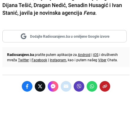
Dijana Tešić, Dragan Nedić, Senadin Husagić i Ivan
Stanić, javila je novinska agencija
Fena
.
Dodajte Radiosarajevo.ba u omiljene Google izvore
Radiosarajevo.ba
pratite putem aplikacije za
Android
|
iOS
i društvenih
mreža
Twitter
|
Facebook
|
Instagram
, kao i putem našeg
Viber
Chata.