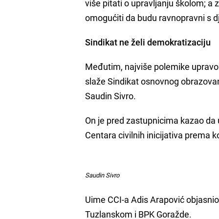
više pitati o upravljanju školom; 
omogućiti da budu ravnopravni s
Sindikat ne želi demokratizaciju
Međutim, najviše polemike upravo je
slaže Sindikat osnovnog obrazovan
Saudin Sivro.
On je pred zastupnicima kazao da u
Centara civilnih inicijativa prema k
Saudin Sivro
Uime CCI-a Adis Arapović objasnio
Tuzlanskom i BPK Goražde.