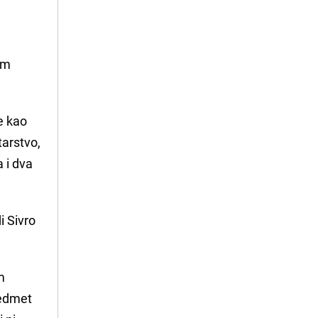
im
e kao
tarstvo,
a i dva
i Sivro
m
redmet