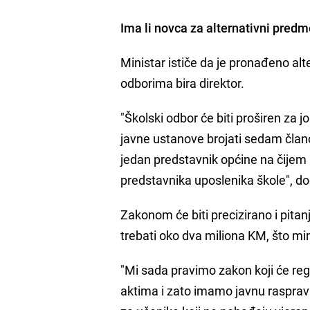
Ima li novca za alternativni predm
Ministar ističe da je pronađeno alt
odborima bira direktor.
"Školski odbor će biti proširen za 
javne ustanove brojati sedam člano
jedan predstavnik općine na čijem p
predstavnika uposlenika škole", do
Zakonom će biti precizirano i pitan
trebati oko dva miliona KM, što mi
"Mi sada pravimo zakon koji će reg
aktima i zato imamo javnu rasprav