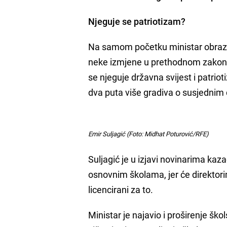
Njeguje se patriotizam?
Na samom početku ministar obrazov
neke izmjene u prethodnom zakonu, n
se njeguje državna svijest i patrio
dva puta više gradiva o susjednim
Emir Suljagić (Foto: Midhat Poturović/RFE)
Suljagić je u izjavi novinarima k
osnovnim školama, jer će direkto
licencirani za to.
Ministar je najavio i proširenje ško