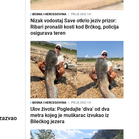
/
BOSNA I HERCEGOVINA
I
PRIJE OKO 1H
Nizak vodostaj Save otkrio jeziv prizor:
Ribari pronašli kosti kod Brčkog, policija
osigurava teren
/
BOSNA I HERCEGOVINA
I
PRIJE OKO 1H
Ulov života: Pogledajte 'diva' od dva
metra kojeg je muškarac izvukao iz
izazvao
Bilećkog jezera