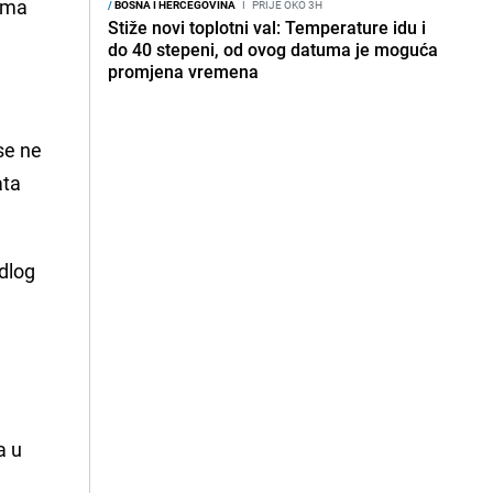
cima
/
BOSNA I HERCEGOVINA
I
PRIJE OKO 3H
Stiže novi toplotni val: Temperature idu i
do 40 stepeni, od ovog datuma je moguća
promjena vremena
se ne
ata
edlog
a u