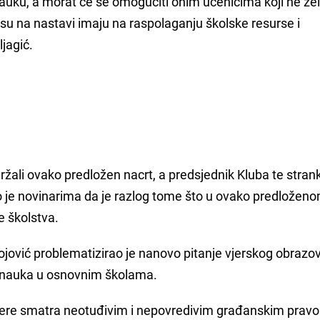
auku, a morat će se omogućiti onim učenicima koji ne želi
isu na nastavi imaju na raspolaganju školske resurse i
jagić.
ržali ovako predložen nacrt, a predsjednik Kluba te stran
je novinarima da je razlog tome što u ovako predložen
e školstva.
jović problematizirao je nanovo pitanje vjerskog obrazo
nauka u osnovnim školama.
 vjere smatra neotuđivim i nepovredivim građanskim pravo