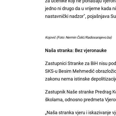
za učenike koji ne pohađaju vjeron
jedno ni drugo da u vrijeme kada n
nastavnički nadzor", pojašnjava Sul
Kojović (Foto: Nermin Čolić/Radiosarajevo.ba)
Naša stranka: Bez vjeronauke
Zastupnici Stranke za BiH nisu pod
SKS-u Besim Mehmedić obrazložio 
zakonu nema istinske depolitizacij
Zastupnik Naše stranke Predrag Ko
školama, odnosno predmeta Vjero
„Naša stranka vjeru i iskazivanje