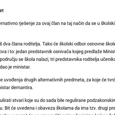
et
ernativno rješenje za ovaj član na taj način da se u školsk
još dva člana roditelja. Tako će školski odbor osnovne škol
va i to: jedan predstavnik osnivača kojeg predlaže Minis
odručju se škola nalazi, tri predstavnika roditelja učenik
dao je ministar.
je uvođenja drugih alternativnih predmeta, za koje će tvrd
nistar demantira.
ulirati stvari koje su do sada bile regulirane podzakonski
u. Bit će uvedena i obaveza školama da ima tzv. drugi p