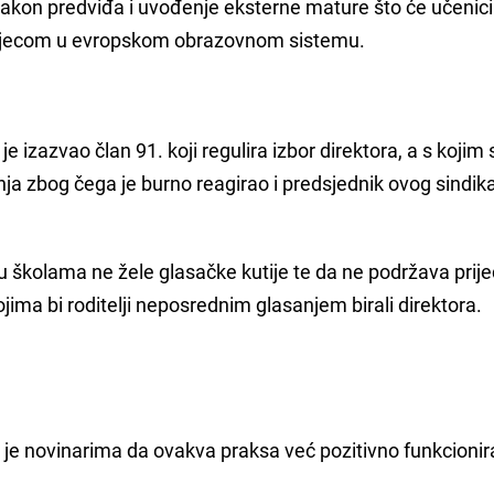
a zakon predviđa i uvođenje eksterne mature što će učeni
 djecom u evropskom obrazovnom sistemu.
 izazvao član 91. koji regulira izbor direktora, a s kojim 
ja zbog čega je burno reagirao i predsjednik ovog sindik
 školama ne žele glasačke kutije te da ne podržava prij
ojima bi roditelji neposrednim glasanjem birali direktora.
 je novinarima da ovakva praksa već pozitivno funkcionir