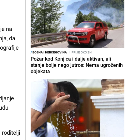
je na
nja, da
ografije
/
BOSNA I HERCEGOVINA
I
PRIJE OKO 2H
Požar kod Konjica i dalje aktivan, ali
stanje bolje nego jutros: Nema ugroženih
objekata
ljanje
budu
roditelji