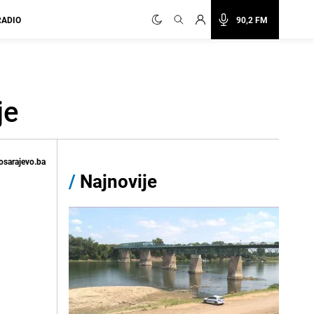
RADIO
90,2 FM
je
osarajevo.ba
/
Najnovije