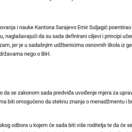
anja i nauke Kantona Sarajevo Emir Suljagić poentirao 
aglašavajući da su sada definirani ciljevi i principi uče
tizam, jer je u sadašnjim udžbenicima osnovnih škola iz ge
 državama nego o BiH.
azao da se zakonom sada predviđa uvođenje mjera za uprav
rima biti omogućeno da steknu znanja o menadžmentu i 
lskog odbora u kojem će sada biti više roditelja te da će se 