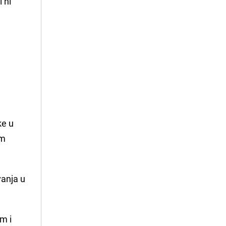
 ni
ke u
om
vanja u
m i