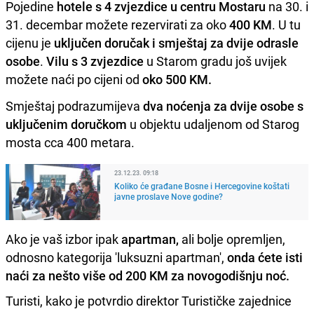
Pojedine
hotele s 4 zvjezdice u centru Mostaru
na 30. i
31. decembar možete rezervirati za oko
400 KM
. U tu
cijenu je
uključen doručak i smještaj za dvije odrasle
osobe
.
Vilu s 3 zvjezdice
u Starom gradu još uvijek
možete naći po cijeni od
oko 500 KM.
Smještaj podrazumijeva
dva noćenja za dvije osobe s
uključenim doručkom
u objektu udaljenom od Starog
mosta cca 400 metara.
23.12.23. 09:18
Koliko će građane Bosne i Hercegovine koštati
javne proslave Nove godine?
Ako je vaš izbor ipak
apartman,
ali bolje opremljen,
odnosno kategorija 'luksuzni apartman',
onda ćete isti
naći za nešto više od 200 KM za novogodišnju noć.
Turisti, kako je potvrdio direktor Turističke zajednice