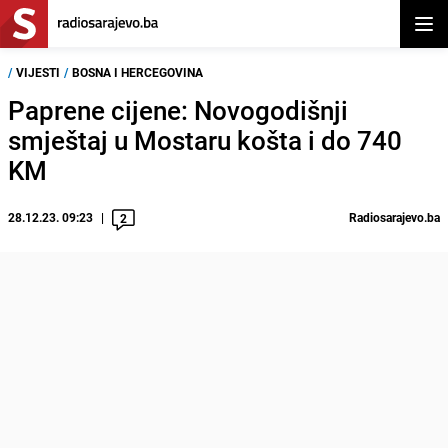
Otvor
/
VIJESTI
/
BOSNA I HERCEGOVINA
Paprene cijene: Novogodišnji
smještaj u Mostaru košta i do 740
KM
28.12.23. 09:23
Radiosarajevo.ba
2