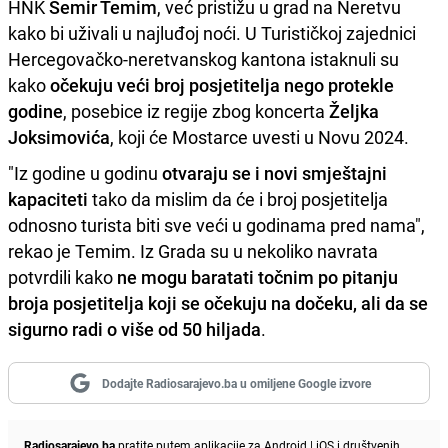
HNK
Semir Temim
, već pristižu u grad na Neretvu
kako bi uživali u najluđoj noći. U Turističkoj zajednici
Hercegovačko-neretvanskog kantona istaknuli su
kako
očekuju veći broj posjetitelja nego protekle
godine
, posebice iz regije zbog koncerta
Željka
Joksimovića
, koji će Mostarce uvesti u Novu 2024.
"Iz godine u godinu
otvaraju se i novi smještajni
kapaciteti
tako da mislim da će i broj posjetitelja
odnosno turista biti sve veći u godinama pred nama",
rekao je Temim. Iz Grada su u nekoliko navrata
potvrdili kako
ne mogu baratati točnim po pitanju
broja posjetitelja koji se očekuju na dočeku, ali da se
sigurno radi o više od 50 hiljada
.
Dodajte Radiosarajevo.ba u omiljene Google izvore
Radiosarajevo.ba
pratite putem aplikacije za
Android
|
iOS
i društvenih