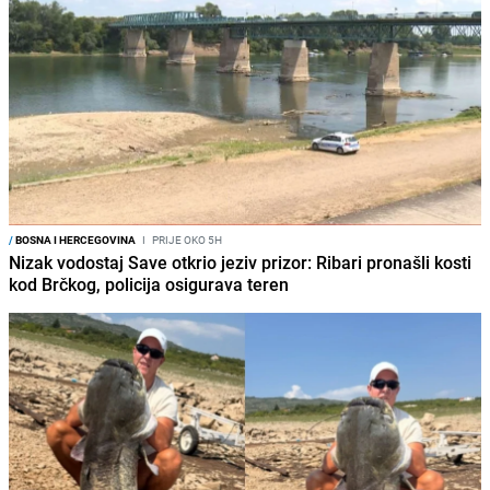
/
BOSNA I HERCEGOVINA
I
PRIJE OKO 5H
Nizak vodostaj Save otkrio jeziv prizor: Ribari pronašli kosti
kod Brčkog, policija osigurava teren