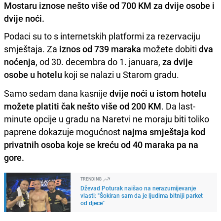
Mostaru iznose nešto više od 700 KM za dvije osobe i
dvije noći.
Podaci su to s internetskih platformi za rezervaciju
smještaja. Za
iznos od 739 maraka
možete dobiti
dva
noćenja
, od 30. decembra do 1. januara,
za dvije
osobe u hotelu
koji se nalazi u Starom gradu.
Samo sedam dana kasnije
dvije noći u istom hotelu
možete platiti čak nešto više od 200 KM
. Da last-
minute opcije u gradu na Naretvi ne moraju biti toliko
paprene dokazuje mogućnost
najma smještaja kod
privatnih osoba koje se kreću od 40 maraka pa na
gore.
TRENDING
Dževad Poturak naišao na nerazumijevanje
vlasti: "Šokiran sam da je ljudima bitniji parket
od djece"