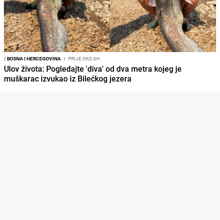
/
BOSNA I HERCEGOVINA
I
PRIJE OKO 6H
Ulov života: Pogledajte 'diva' od dva metra kojeg je
muškarac izvukao iz Bilećkog jezera