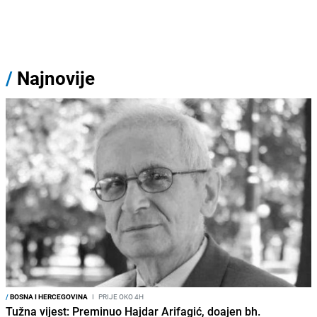
/
Najnovije
/
BOSNA I HERCEGOVINA
I
PRIJE OKO 4H
Tužna vijest: Preminuo Hajdar Arifagić, doajen bh.