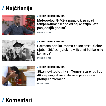
/
Najčitanije
/
BOSNA I HERCEGOVINA
Meteorolog FHMZ-a najavio kišu i pad
temperatura: "Jedno od najsvježijih ljeta
posljednjih godina"
PRIJE 1 DAN
/
BOSNA I HERCEGOVINA
Potresna poruka imama nakon smrti Aldine
Ljubunčić: "Dunjaluk ne vrijedi ni koliko krilo
komarca"
PRIJE 1 DAN
/
BOSNA I HERCEGOVINA
Stiže novi toplotni val: Temperature idu i do
40 stepeni, od ovog datuma je moguća
promjena vremena
PRIJE OKO 7H
/
Komentari