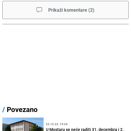
Prikaži komentare
(
2
)
/
Povezano
22.12.23. 19:24
U Mostaru se neće raditi 31. decembra i 2.