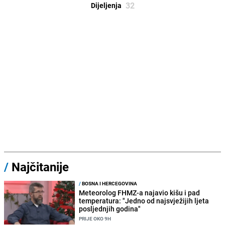
32
Dijeljenja
/
Najčitanije
/
BOSNA I HERCEGOVINA
Meteorolog FHMZ-a najavio kišu i pad
temperatura: "Jedno od najsvježijih ljeta
posljednjih godina"
PRIJE OKO 9H