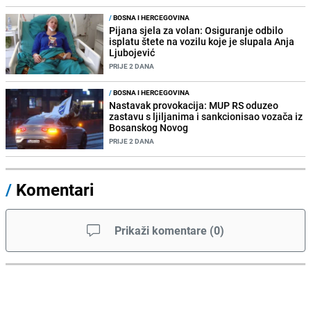
/
BOSNA I HERCEGOVINA
Pijana sjela za volan: Osiguranje odbilo
isplatu štete na vozilu koje je slupala Anja
Ljubojević
PRIJE 2 DANA
/
BOSNA I HERCEGOVINA
Nastavak provokacija: MUP RS oduzeo
zastavu s ljiljanima i sankcionisao vozača iz
Bosanskog Novog
PRIJE 2 DANA
/
Komentari
Prikaži komentare
(
0
)