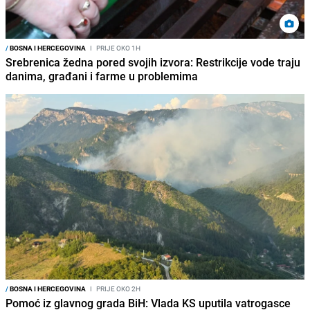
/
BOSNA I HERCEGOVINA
I
PRIJE OKO 1H
Srebrenica žedna pored svojih izvora: Restrikcije vode traju
danima, građani i farme u problemima
/
BOSNA I HERCEGOVINA
I
PRIJE OKO 2H
Pomoć iz glavnog grada BiH: Vlada KS uputila vatrogasce