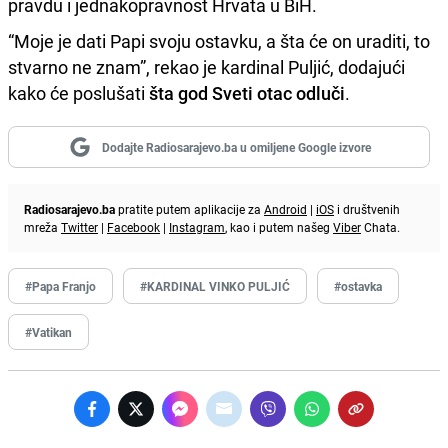
pravdu i jednakopravnost Hrvata u BiH.
“Moje je dati Papi svoju ostavku, a šta će on uraditi, to
stvarno ne znam”, rekao je kardinal Puljić, dodajući
kako će poslušati
šta god Sveti otac odluči
.
Dodajte Radiosarajevo.ba u omiljene Google izvore
Radiosarajevo.ba
pratite putem aplikacije za
Android
|
iOS
i društvenih
mreža
Twitter
|
Facebook
|
Instagram
, kao i putem našeg
Viber
Chata.
#Papa Franjo
#KARDINAL VINKO PULJIĆ
#ostavka
#Vatikan