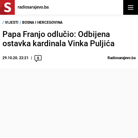
Otvor
/
VIJESTI
/
BOSNA I HERCEGOVINA
Papa Franjo odlučio: Odbijena
ostavka kardinala Vinka Puljića
29.10.20. 22:21
Radiosarajevo.ba
0