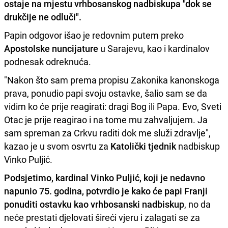
ostaje na mjestu vrhbosanskog nadbiskupa "
dok se
drukčije ne odluči
".
Papin odgovor išao je redovnim putem preko
Apostolske nuncijature
u Sarajevu, kao i kardinalov
podnesak odreknuća.
"Nakon što sam prema propisu Zakonika kanonskoga
prava, ponudio papi svoju ostavke, šalio sam se da
vidim ko će prije reagirati: dragi Bog ili Papa. Evo, Sveti
Otac je prije reagirao i na tome mu zahvaljujem. Ja
sam spreman za Crkvu raditi dok me služi zdravlje",
kazao je u svom osvrtu za
Katolički tjednik
nadbiskup
Vinko Puljić.
Podsjetimo, kardinal Vinko Puljić, koji je nedavno
napunio 75. godina, potvrdio je kako će papi Franji
ponuditi ostavku kao vrhbosanski nadbiskup
, no da
neće prestati djelovati šireći vjeru i zalagati se za