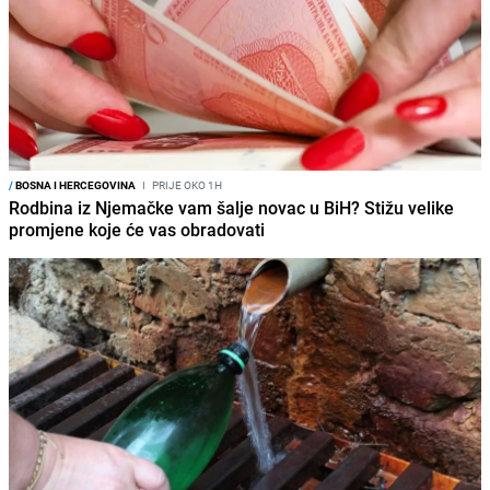
/
BOSNA I HERCEGOVINA
I
PRIJE OKO 1H
Rodbina iz Njemačke vam šalje novac u BiH? Stižu velike
promjene koje će vas obradovati