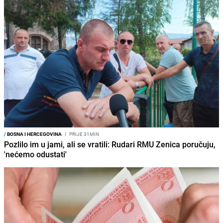
/
BOSNA I HERCEGOVINA
I
PRIJE 31MIN
Pozlilo im u jami, ali se vratili: Rudari RMU Zenica poručuju,
'nećemo odustati'