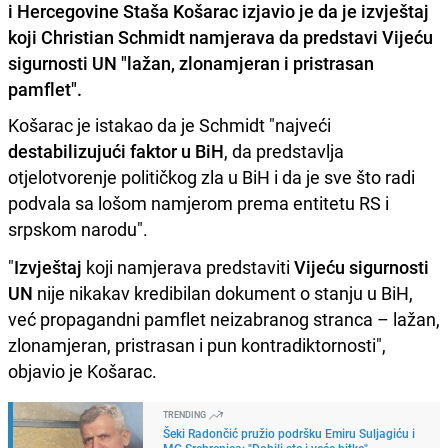
i Hercegovine Staša Košarac izjavio je da je izvještaj
koji Christian Schmidt namjerava da predstavi Vijeću
sigurnosti UN "lažan, zlonamjeran i pristrasan
pamflet".
Košarac je istakao da je Schmidt "najveći
destabilizujući faktor u BiH
, da predstavlja
otjelotvorenje političkog zla u BiH i da je sve što radi
podvala sa lošom namjerom prema entitetu RS i
srpskom narodu".
"
Izvještaj
koji namjerava predstaviti
Vijeću sigurnosti
UN
nije nikakav kredibilan dokument o stanju u BiH,
već propagandni pamflet neizabranog stranca – lažan,
zlonamjeran, pristrasan i pun kontradiktornosti",
objavio je Košarac.
TRENDING
Šeki Radončić pružio podršku Emiru Suljagiću i
MC Srebrenica: "Dobili ste i veće bitke"