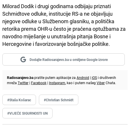
Milorad Dodik i drugi godinama odbijaju priznati
Schmidtove odluke, institucije RS-a ne objavljuju
njegove odluke u Službenom glasniku, a politička
retorika prema OHR-u često je praćena optužbama za
navodno miješanje u unutrašnja pitanja Bosne i
Hercegovine i favorizovanje bošnjačke politike.
Dodajte Radiosarajevo.ba u omiljene Google izvore
Radiosarajevo.ba
pratite putem aplikacije za
Android
|
iOS
i društvenih
mreža
Twitter
|
Facebook
|
Instagram
, kao i putem našeg
Viber
Chata.
#Staša Košarac
#Christian Schmidt
#VIJEĆE SIGURNOSTI UN