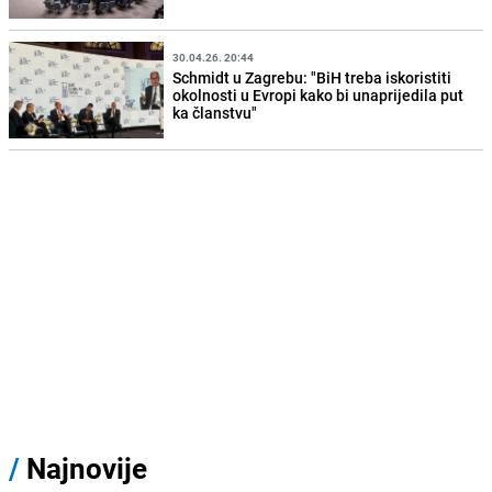
30.04.26. 20:44
Schmidt u Zagrebu: "BiH treba iskoristiti
okolnosti u Evropi kako bi unaprijedila put
ka članstvu"
/
Najnovije