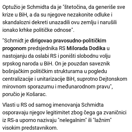
Optužio je Schmidta da je "štetočina, da generiše sve
krize u BiH, a da su njegove nezakonite odluke i
skandalozni dekreti unazadili ovu zemlju i narušili
ionako krhke političke odnose".
"Schmidt je
dirigovao pravosudno-političkim
progonom
predsjednika RS
Milorada Dodika
u
nastojanju da oslabi RS i poništi slobodnu volju
srpskog naroda u BiH. On je pouzdan saveznik
bošnjačkim političkim strukturama u pogledu
centralizacije i unitarizacije BiH, suprotno Dejtonskom
mirovnom sporazumu i međunarodnom pravu",
poručio je Košarac.
Vlasti u RS od samog imenovanja Schmidta
osporavaju njegov legitimitet zbog čega ga zvaničnici
iz RS-a uporno nazivaju "nelegalnim" ili "lažnim"
visokim predstavnikom.