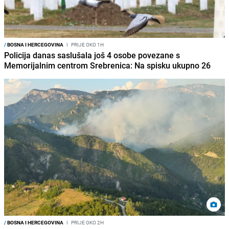
/
BOSNA I HERCEGOVINA
I
PRIJE OKO 1H
Policija danas saslušala još 4 osobe povezane s
Memorijalnim centrom Srebrenica: Na spisku ukupno 26
/
BOSNA I HERCEGOVINA
I
PRIJE OKO 2H