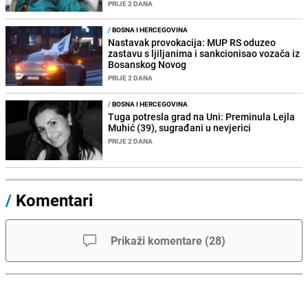
PRIJE 2 DANA
/
BOSNA I HERCEGOVINA
Nastavak provokacija: MUP RS oduzeo
zastavu s ljiljanima i sankcionisao vozača iz
Bosanskog Novog
PRIJE 2 DANA
/
BOSNA I HERCEGOVINA
Tuga potresla grad na Uni: Preminula Lejla
Muhić (39), sugrađani u nevjerici
PRIJE 2 DANA
/
Komentari
Prikaži komentare
(
28
)