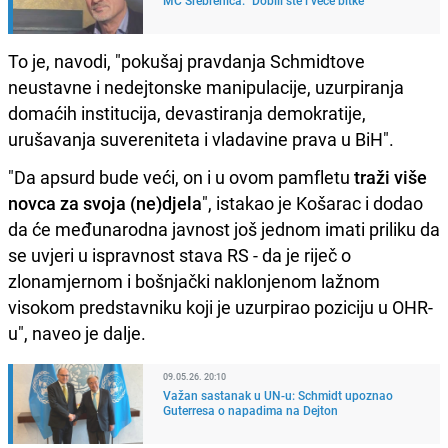
To je, navodi, "pokušaj pravdanja Schmidtove
neustavne i nedejtonske manipulacije, uzurpiranja
domaćih institucija, devastiranja demokratije,
urušavanja suvereniteta i vladavine prava u BiH".
"Da apsurd bude veći, on i u ovom pamfletu
traži više
novca za svoja (ne)djela
", istakao je Košarac i dodao
da će međunarodna javnost još jednom imati priliku da
se uvjeri u ispravnost stava RS - da je riječ o
zlonamjernom i bošnjački naklonjenom lažnom
visokom predstavniku koji je uzurpirao poziciju u OHR-
u", naveo je dalje.
09.05.26. 20:10
Važan sastanak u UN-u: Schmidt upoznao
Guterresa o napadima na Dejton