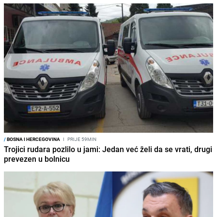
/
BOSNA I HERCEGOVINA
I
PRIJE 59MIN
Trojici rudara pozlilo u jami: Jedan već želi da se vrati, drugi
prevezen u bolnicu