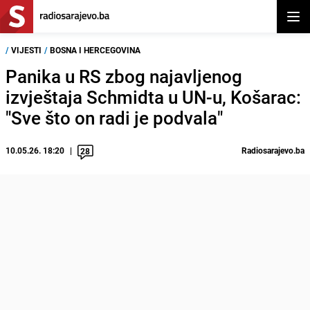
Otvor
/
VIJESTI
/
BOSNA I HERCEGOVINA
Panika u RS zbog najavljenog
izvještaja Schmidta u UN-u, Košarac:
"Sve što on radi je podvala"
10.05.26. 18:20
Radiosarajevo.ba
28