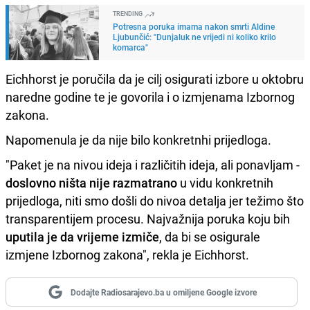
TRENDING
Potresna poruka imama nakon smrti Aldine
Ljubunčić: "Dunjaluk ne vrijedi ni koliko krilo
komarca"
Eichhorst je poručila da je cilj osigurati izbore u oktobru
naredne godine te je govorila i o izmjenama Izbornog
zakona.
Napomenula je da nije bilo konkretnhi prijedloga.
"Paket je na nivou ideja i različitih ideja, ali ponavljam -
doslovno ništa nije razmatrano
u vidu konkretnih
prijedloga, niti smo došli do nivoa detalja jer težimo što
transparentijem procesu. Najvažnija poruka koju bih
uputila je da vrijeme izmiče
, da bi se osigurale
izmjene Izbornog zakona", rekla je Eichhorst.
Dodajte Radiosarajevo.ba u omiljene Google izvore