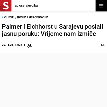
Otvor
/
VIJESTI
/
BOSNA I HERCEGOVINA
Palmer i Eichhorst u Sarajevu poslali
jasnu poruku: Vrijeme nam izmiče
29.11.21. 12:26
I.S.
14