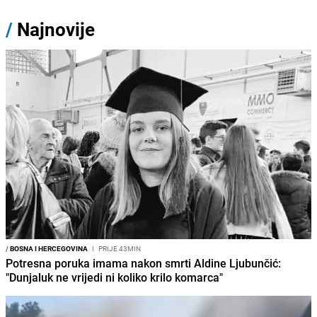
/
Najnovije
/
BOSNA I HERCEGOVINA
I
PRIJE 43MIN
Potresna poruka imama nakon smrti Aldine Ljubunčić:
"Dunjaluk ne vrijedi ni koliko krilo komarca"