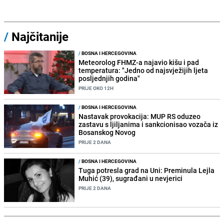
/
Najčitanije
/
BOSNA I HERCEGOVINA
Meteorolog FHMZ-a najavio kišu i pad
temperatura: "Jedno od najsvježijih ljeta
posljednjih godina"
PRIJE OKO 12H
/
BOSNA I HERCEGOVINA
Nastavak provokacija: MUP RS oduzeo
zastavu s ljiljanima i sankcionisao vozača iz
Bosanskog Novog
PRIJE 2 DANA
/
BOSNA I HERCEGOVINA
Tuga potresla grad na Uni: Preminula Lejla
Muhić (39), sugrađani u nevjerici
PRIJE 2 DANA