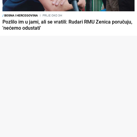
/
BOSNA I HERCEGOVINA
I
PRIJE OKO 3H
Pozlilo im u jami, ali se vratili: Rudari RMU Zenica poručuju,
'nećemo odustati'