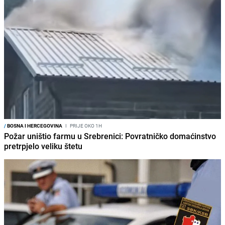
/
BOSNA I HERCEGOVINA
I
PRIJE OKO 1H
Požar uništio farmu u Srebrenici: Povratničko domaćinstvo
pretrpjelo veliku štetu