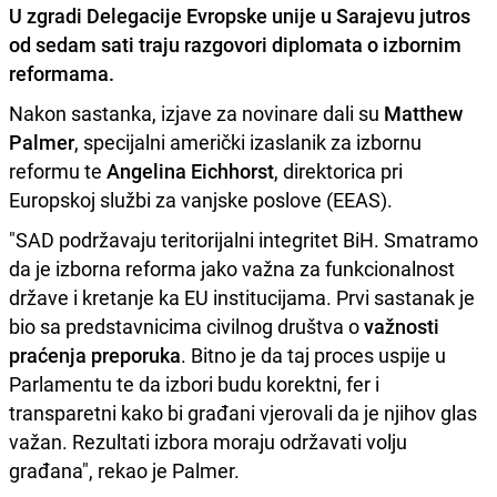
U zgradi Delegacije Evropske unije u Sarajevu jutros
od sedam sati traju razgovori diplomata o izbornim
reformama.
Nakon sastanka, izjave za novinare dali su
Matthew
Palmer
, specijalni američki izaslanik za izbornu
reformu te
Angelina Eichhorst
, direktorica pri
Europskoj službi za vanjske poslove (EEAS).
"SAD podržavaju teritorijalni integritet BiH. Smatramo
da je izborna reforma jako važna za funkcionalnost
države i kretanje ka EU institucijama. Prvi sastanak je
bio sa predstavnicima civilnog društva o
važnosti
praćenja preporuka
. Bitno je da taj proces uspije u
Parlamentu te da izbori budu korektni, fer i
transparetni kako bi građani vjerovali da je njihov glas
važan. Rezultati izbora moraju održavati volju
građana", rekao je
Palmer.