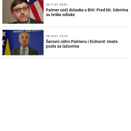
26.11.21. 23:01
Palmer uoči dolaska u BiH: Pred bh. liderima
su teške odluke
29.10.21. 19:16
Šarović oštro Palmeru i Eichorst: Imate
posla sa lažovima