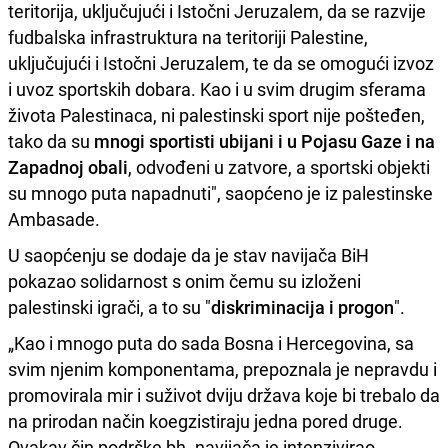
teritorija, uključujući i Istočni Jeruzalem, da se razvije
fudbalska infrastruktura na teritoriji Palestine,
uključujući i Istočni Jeruzalem, te da se omogući izvoz
i uvoz sportskih dobara. Kao i u svim drugim sferama
života Palestinaca, ni palestinski sport nije pošteđen,
tako da su
mnogi sportisti ubijani i u Pojasu Gaze i na
Zapadnoj obali
, odvođeni u zatvore, a sportski objekti
su mnogo puta napadnuti", saopćeno je iz palestinske
Ambasade.
U saopćenju se dodaje da je stav navijača BiH
pokazao solidarnost s onim čemu su izloženi
palestinski igrači, a to su "
diskriminacija i progon
".
„Kao i mnogo puta do sada Bosna i Hercegovina, sa
svim njenim komponentama, prepoznala je nepravdu i
promovirala mir i suživot dviju država koje bi trebalo da
na prirodan način koegzistiraju jedna pored druge.
Ovakav čin podrške bh. navijača je intenzivirao