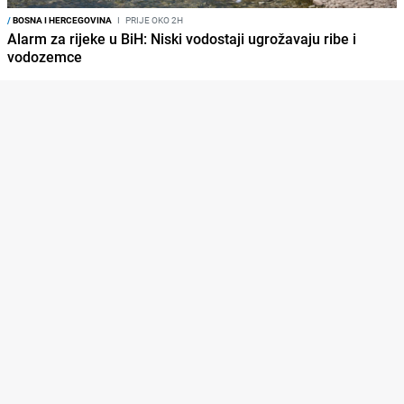
/
BOSNA I HERCEGOVINA
I
PRIJE OKO 2H
Alarm za rijeke u BiH: Niski vodostaji ugrožavaju ribe i
vodozemce