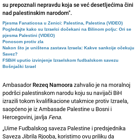
su prepoznali nepravdu koja se već desetljećima čini
nad palestinskim narodom
".
Pjesma Fanaticosa u Zenici: Palestina, Palestina (VIDEO)
Pogledajte kako su Izraelci dočekani na Bilinom polju: Ori se
pjesma Palestini (VIDEO)
Ponosom protiv zla
Nakon što je uništena zastava Izraela: Kakve sankcije očekuju
Savez?
FSBiH uputio izvinjenje Izraelskom fudbalskom savezu
Bošnjački Izrael
Ambasador
Rezeq Namoora
zahvalio je na moralnoj
podršci palestinskom narodu koju su navijači BiH
izrazili tokom kvalifikacione utakmice protiv Izraela,
saopćeno je iz Ambasade Palestine u Bosni i
Hercegovini, javlja
Fena
.
„Uime Fudbalskog saveza Palestine i predsjednika
Saveza Jibrila Rjooba, koristimo ovu priliku da