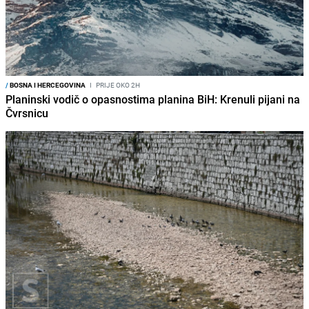
/
BOSNA I HERCEGOVINA
I
PRIJE OKO 2H
Planinski vodič o opasnostima planina BiH: Krenuli pijani na
Čvrsnicu