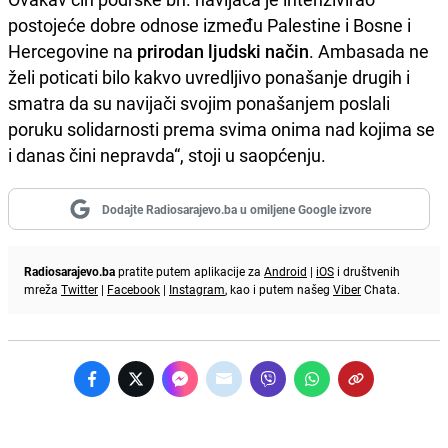
postojeće dobre odnose između Palestine i Bosne i
Hercegovine na
prirodan ljudski način
. Ambasada ne
želi poticati bilo kakvo uvredljivo ponašanje drugih i
smatra da su navijači svojim ponašanjem poslali
poruku solidarnosti prema svima onima nad kojima se
i danas čini nepravda“, stoji u saopćenju.
Dodajte Radiosarajevo.ba u omiljene Google izvore
Radiosarajevo.ba
pratite putem aplikacije za
Android
|
iOS
i društvenih
mreža
Twitter
|
Facebook
|
Instagram
, kao i putem našeg
Viber
Chata.