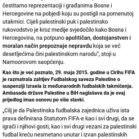
čestitamo reprezentaciji i građanima Bosne i
Hercegovine na pobjedi koju su postigli na pomenutoj
utakmici. Cijeli palestinski puk i palestinsko
rukovodstvo je kroz medije svjedočilo kako Bosna i
Hercegovina, na potpuno
apolitičan, dostojanstven i
moralan način prepoznaje nepravdu
koja se već
desetljećima čini palestinskom narodu“, stoji u
Namoorovom saopćenju.
Kao što je već poznato, 29. maja 2015. godine u Cirihu FIFA
je razmatrala zahtjev Fudbalskog saveza Palestine o
suspenziji Izraela iz međunarodnih fudbalskih takmičenja.
Ambasada države Palestine u BiH naglašava da je ovaj
prijedlog imao osnovu po više stavki.
„Cilj je da Palestinska fudbalska zajednica uživa ista
prava definirana Statutom FIFA-e kao i svi drugi, da se
igrači i njihovi gosti, kao i svi drugi vezani za palestinski
fudbal kreću nesmetano unutar i izvan palestinskih