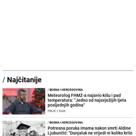
/
Najčitanije
/
BOSNA I HERCEGOVINA
Meteorolog FHMZ-a najavio kišu i pad
temperatura: "Jedno od najsvježijih ljeta
posljednjih godina"
PRIJE 1 DAN
/
BOSNA I HERCEGOVINA
Potresna poruka imama nakon smrti Aldine
Ljubunčić: "Dunjaluk ne vrijedi ni koliko krilo