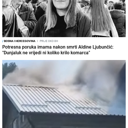
/
BOSNA I HERCEGOVINA
I
PRIJE OKO 8H
Potresna poruka imama nakon smrti Aldine Ljubunčić:
"Dunjaluk ne vrijedi ni koliko krilo komarca"