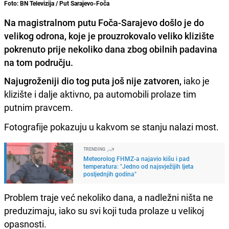
Foto: BN Televizija / Put Sarajevo-Foča
Na magistralnom putu Foča-Sarajevo došlo je do
velikog odrona, koje je prouzrokovalo veliko klizište
pokrenuto prije nekoliko dana zbog obilnih padavina
na tom području.
Najugroženiji dio tog puta još nije zatvoren,
iako je
klizište i dalje aktivno, pa automobili prolaze tim
putnim pravcem.
Fotografije pokazuju u kakvom se stanju nalazi most.
TRENDING
Meteorolog FHMZ-a najavio kišu i pad
temperatura: "Jedno od najsvježijih ljeta
posljednjih godina"
Problem traje već nekoliko dana, a nadležni ništa ne
preduzimaju, iako su svi koji tuda prolaze u velikoj
opasnosti.