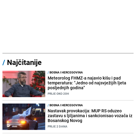
/
Najčitanije
/
BOSNA I HERCEGOVINA
Meteorolog FHMZ-a najavio kišu i pad
temperatura: "Jedno od najsvježijih ljeta
posljednjih godina"
PRIJE OKO 20H
/
BOSNA I HERCEGOVINA
Nastavak provokacija: MUP RS oduzeo
zastavu s ljiljanima i sankcionisao vozača iz
Bosanskog Novog
PRIJE 2 DANA