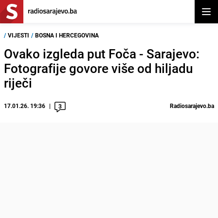
Otvor
/
VIJESTI
/
BOSNA I HERCEGOVINA
Ovako izgleda put Foča - Sarajevo:
Fotografije govore više od hiljadu
riječi
17.01.26. 19:36
Radiosarajevo.ba
3