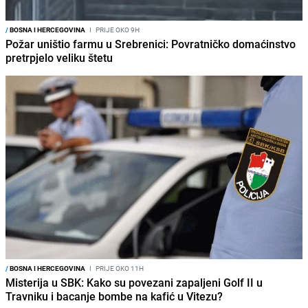
/
BOSNA I HERCEGOVINA
I
PRIJE OKO 9H
Požar uništio farmu u Srebrenici: Povratničko domaćinstvo
pretrpjelo veliku štetu
/
BOSNA I HERCEGOVINA
I
PRIJE OKO 11H
Misterija u SBK: Kako su povezani zapaljeni Golf II u
Travniku i bacanje bombe na kafić u Vitezu?