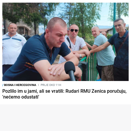
/
BOSNA I HERCEGOVINA
I
PRIJE OKO 11H
Pozlilo im u jami, ali se vratili: Rudari RMU Zenica poručuju,
'nećemo odustati'