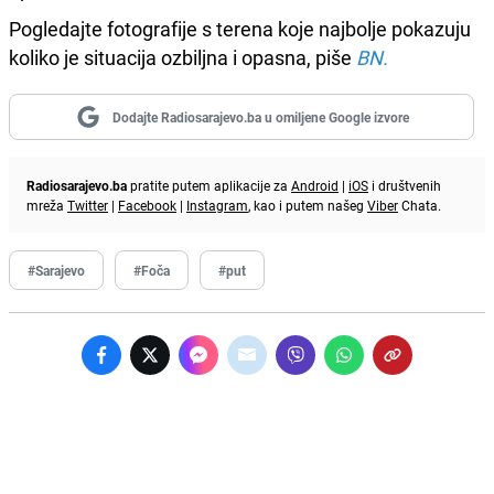
Pogledajte fotografije s terena koje najbolje pokazuju
koliko je situacija ozbiljna i opasna, piše
BN.
Dodajte Radiosarajevo.ba u omiljene Google izvore
Radiosarajevo.ba
pratite putem aplikacije za
Android
|
iOS
i društvenih
mreža
Twitter
|
Facebook
|
Instagram
, kao i putem našeg
Viber
Chata.
#Sarajevo
#Foča
#put