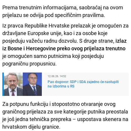
Prema trenutnim informacijama, saobraćaj na ovom
prijelazu se odvija pod specifičnim pravilima.
Iz pravca Republike Hrvatske prelazak je omogućen za
državljane Europske unije, kao i za osobe koje
posjeduju važeću radnu dozvolu. S druge strane,
izlaz
iz Bosne i Hercegovine preko ovog prijelaza trenutno
je omogućen samo putnicima koji posjeduju
pograničnu propusnicu.
12.06.26. 14:52
Pao dogovor: SDP i SDA zajedno će nastupiti
na izborima u RS
Za potpunu funkciju i stopostotno otvaranje ovog
graničnog prijelaza za sve kategorije putnika preostala
je još jedna tehnička prepreka – uspostava skenera na
hrvatskom dijelu granice.