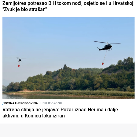
Zemljotres potresao BiH tokom noći, osjetio se i u Hrvatskoj:
"Zvuk je bio strašan"
/
BOSNA I HERCEGOVINA
I
PRIJE OKO 3H
Vatrena stihija ne jenjava: Požar iznad Neuma i dalje
aktivan, u Konjicu lokaliziran