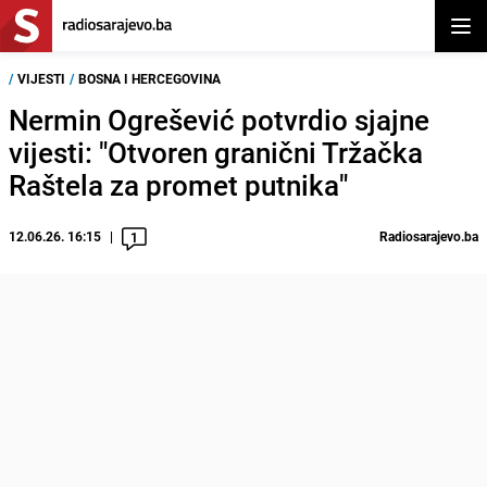
Otvor
/
VIJESTI
/
BOSNA I HERCEGOVINA
Nermin Ogrešević potvrdio sjajne
vijesti: "Otvoren granični Tržačka
Raštela za promet putnika"
12.06.26. 16:15
Radiosarajevo.ba
1