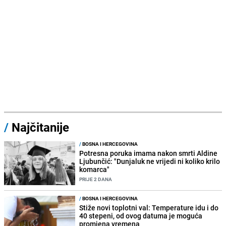
/
Najčitanije
/
BOSNA I HERCEGOVINA
Potresna poruka imama nakon smrti Aldine
Ljubunčić: "Dunjaluk ne vrijedi ni koliko krilo
komarca"
PRIJE 2 DANA
/
BOSNA I HERCEGOVINA
Stiže novi toplotni val: Temperature idu i do
40 stepeni, od ovog datuma je moguća
promjena vremena