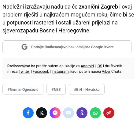
Nadležni izražavaju nadu da će
zvanični Zagreb
i ovaj
problem riješiti u najkraćem mogućem roku, čime bi se
u potpunosti rasteretili ostali užareni prijelazi na
sjeverozapadu Bosne i Hercegovine.
Dodajte Radiosarajevo.ba u omiljene Google izvore
Radiosarajevo.ba
pratite putem aplikacije za
Android
|
iOS
i društvenih
mreža
Twitter
|
Facebook
|
Instagram
, kao i putem našeg
Viber
Chata.
#Nermin Ogrešević
#NES
#BiH - Hrvatska