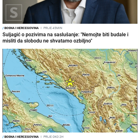
/
BOSNA I HERCEGOVINA
I
PRIJE 45MIN
Suljagić o pozivima na saslušanje: "Nemojte biti budale i
misliti da slobodu ne shvatamo ozbiljno"
/
BOSNA I HERCEGOVINA
I
PRIJE OKO 2H