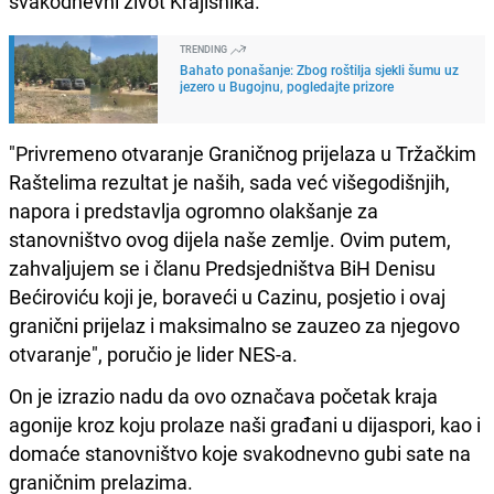
svakodnevni život Krajišnika.
TRENDING
Bahato ponašanje: Zbog roštilja sjekli šumu uz
jezero u Bugojnu, pogledajte prizore
"Privremeno otvaranje Graničnog prijelaza u Tržačkim
Raštelima rezultat je naših, sada već višegodišnjih,
napora i predstavlja ogromno olakšanje za
stanovništvo ovog dijela naše zemlje. Ovim putem,
zahvaljujem se i članu Predsjedništva BiH Denisu
Bećiroviću koji je, boraveći u Cazinu, posjetio i ovaj
granični prijelaz i maksimalno se zauzeo za njegovo
otvaranje", poručio je lider NES-a.
On je izrazio nadu da ovo označava početak kraja
agonije kroz koju prolaze naši građani u dijaspori, kao i
domaće stanovništvo koje svakodnevno gubi sate na
graničnim prelazima.