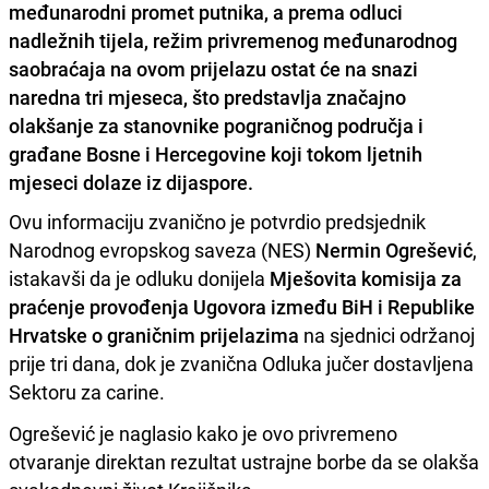
međunarodni promet putnika, a prema odluci
nadležnih tijela, režim privremenog međunarodnog
saobraćaja na ovom prijelazu ostat će na snazi
naredna tri mjeseca, što predstavlja značajno
olakšanje za stanovnike pograničnog područja i
građane Bosne i Hercegovine koji tokom ljetnih
mjeseci dolaze iz dijaspore.
Ovu informaciju zvanično je potvrdio predsjednik
Narodnog evropskog saveza (NES)
Nermin Ogrešević
,
istakavši da je odluku donijela
Mješovita komisija za
praćenje provođenja Ugovora između BiH i Republike
Hrvatske o graničnim prijelazima
na sjednici održanoj
prije tri dana, dok je zvanična Odluka jučer dostavljena
Sektoru za carine.
Ogrešević je naglasio kako je ovo privremeno
otvaranje direktan rezultat ustrajne borbe da se olakša