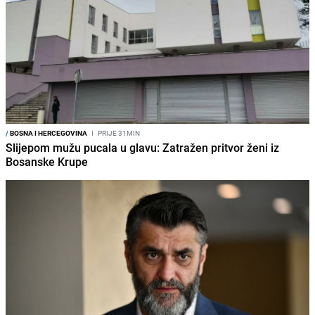
/
BOSNA I HERCEGOVINA
I
PRIJE 31MIN
Slijepom mužu pucala u glavu: Zatražen pritvor ženi iz
Bosanske Krupe