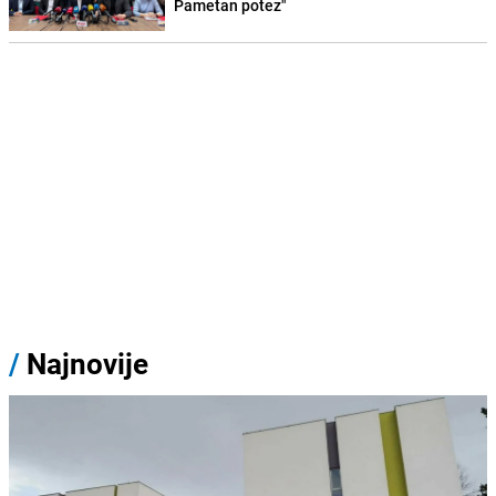
Pametan potez"
/
Najnovije