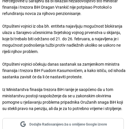
Hercegovine u Sarajevu da bi iskazali nezadovoljstvo što ministar
finansija i trezora BiH Dragan Vrankić nije potpisao Protokol o
refundiranju novca za njihovo penzionisanje.
Otpušteni vojnici iz oba bh. entiteta najavljuju mogućnost blokiranja
ulaza u Sarajevo učesnicima Svjetskog vojnog prvenstva u skijanju,
koje bi trebalo biti održano od 21. do 26. februara, a najavljena je i
mogućnost podnošenja tužbi protiv nadležnih ukoliko se uskoro ne
riješi njihov problem.
Otpušteni vojnici očekuju danas sastanak sa zamjenikom ministra
finansija i trezora BiH Fuadom Kasumovićem, a kako ističu, od ishoda
sastanka zavisit će da li će nastaviti proteste.
Iz Ministarstva finasija trezora BiH ranije je saopćeno da u tom
ministarstvu postoji raspoloženje da se u zakonskim okvirima
pomogne u rješavanju problema pripadnika Oružanih snaga BiH koji
su stekli pravo na penziju, ali da je za to potrebno vrijeme i strpljenje.
Dodajte Radiosarajevo.ba u omiljene Google izvore