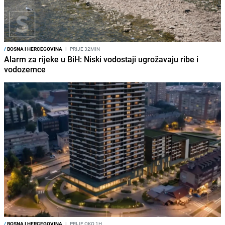
/
BOSNA I HERCEGOVINA
I
PRIJE 32MIN
Alarm za rijeke u BiH: Niski vodostaji ugrožavaju ribe i
vodozemce
/
BOSNA I HERCEGOVINA
I
PRIJE OKO 1H