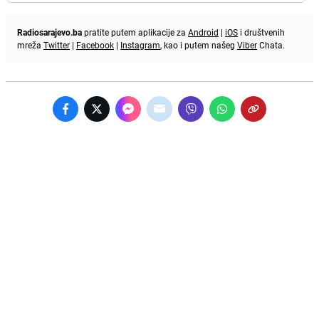
Radiosarajevo.ba
pratite putem aplikacije za
Android
|
iOS
i društvenih
mreža
Twitter
|
Facebook
|
Instagram
, kao i putem našeg
Viber
Chata.