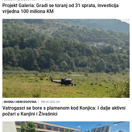
Projekt Galeria: Gradi se toranj od 31 sprata, investicija
vrijedna 100 miliona KM
/
BOSNA I HERCEGOVINA
I
PRIJE OKO 2H
Vatrogasci se bore s plamenom kod Konjica: I dalje aktivni
požari u Kanjini i Živašnici