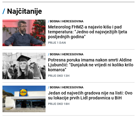
/
Najčitanije
/
BOSNA I HERCEGOVINA
Meteorolog FHMZ-a najavio kišu i pad
temperatura: "Jedno od najsvježijih ljeta
posljednjih godina"
PRIJE 1 DAN
/
BOSNA I HERCEGOVINA
Potresna poruka imama nakon smrti Aldine
Ljubunčić: "Dunjaluk ne vrijedi ni koliko krilo
komarca"
PRIJE OKO 13H
/
BOSNA I HERCEGOVINA
Jedan od najvećih gradova nije na listi: Ovo
su lokacije prvih Lidl prodavnica u BiH
PRIJE OKO 18H