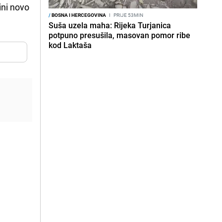
ini novo
/
BOSNA I HERCEGOVINA
I
PRIJE 53MIN
Suša uzela maha: Rijeka Turjanica
potpuno presušila, masovan pomor ribe
kod Laktaša