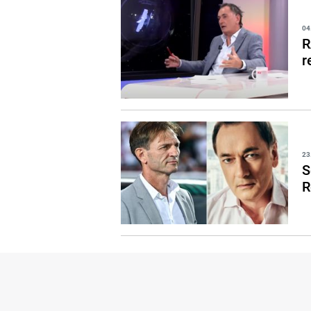
04
R
r
23
S
R