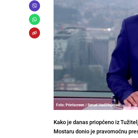
Foto: Printscreen / Senad Hadžifejzović
Kako je danas priopćeno iz Tužite
Mostaru donio je pravomoćnu pres