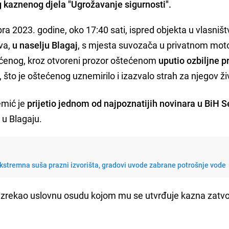
 kaznenog djela "Ugrožavanje sigurnosti".
a 2023. godine, oko 17:40 sati, ispred objekta u vlasništ
eva,
u naselju Blagaj
, s mjesta suvozača u privatnom mo
tećenog, kroz otvoreni prozor oštećenom
uputio ozbiljne pr
, što je oštećenog uznemirilo i izazvalo strah za njegov ži
emić je
prijetio jednom od najpoznatijih novinara u BiH 
 u Blagaju.
kstremna suša prazni izvorišta, gradovi uvode zabrane potrošnje vode
izrekao uslovnu osudu kojom mu se utvrđuje kazna zatvo