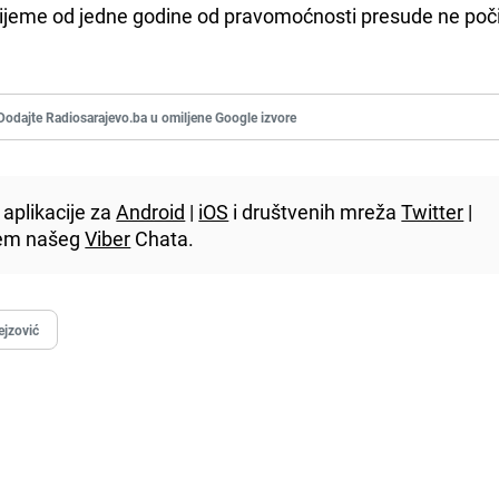
 vrijeme od jedne godine od pravomoćnosti presude ne poč
Dodajte Radiosarajevo.ba u omiljene Google izvore
aplikacije za
Android
|
iOS
i društvenih mreža
Twitter
|
utem našeg
Viber
Chata.
ejzović