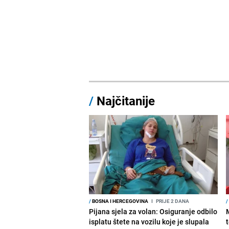
/
Najčitanije
/
BOSNA I HERCEGOVINA
I
PRIJE 2 DANA
/
Pijana sjela za volan: Osiguranje odbilo
isplatu štete na vozilu koje je slupala