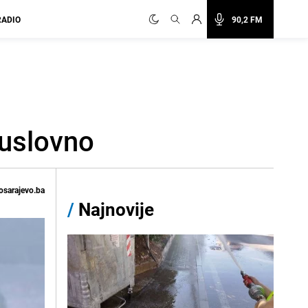
RADIO
90,2 FM
 uslovno
osarajevo.ba
/
Najnovije