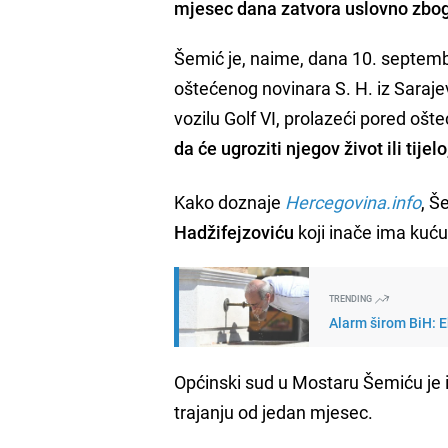
mjesec dana zatvora uslovno zbog
Šemić je, naime, dana 10. septembr
oštećenog novinara S. H. iz Saraj
vozilu Golf VI, prolazeći pored oš
da će ugroziti njegov život ili tijelo
Kako doznaje
Hercegovina.info
, Š
Hadžifejzoviću
koji inače ima kuću
TRENDING
Alarm širom BiH: E
Općinski sud u Mostaru Šemiću je 
trajanju od jedan mjesec.