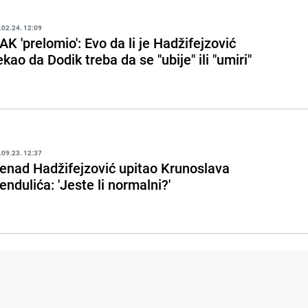
.02.24. 12:09
AK 'prelomio': Evo da li je Hadžifejzović
ekao da Dodik treba da se "ubije" ili "umiri"
.09.23. 12:37
enad Hadžifejzović upitao Krunoslava
endulića: 'Jeste li normalni?'