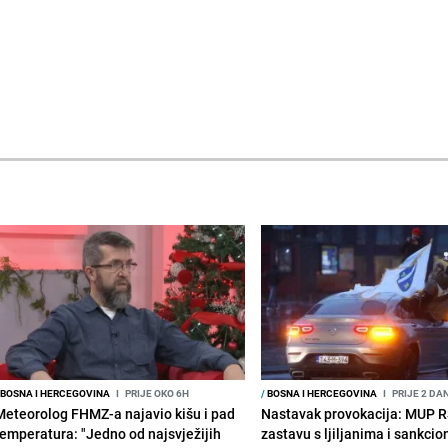
BOSNA I HERCEGOVINA
I
PRIJE OKO 6H
/
BOSNA I HERCEGOVINA
I
PRIJE 2 DA
Meteorolog FHMZ-a najavio kišu i pad
Nastavak provokacija: MUP 
temperatura: "Jedno od najsvježijih
zastavu s ljiljanima i sankcio