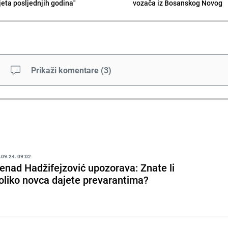
ljeta posljednjih godina"
vozača iz Bosanskog Novog
Prikaži komentare
(
3
)
.09.24. 09:02
enad Hadžifejzović upozorava: Znate li
oliko novca dajete prevarantima?