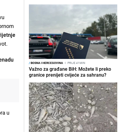
vu
tornom
ijetnje
vot.
Senadu
/
BOSNA I HERCEGOVINA
I
PRIJE 41MIN
Važno za građane BiH: Možete li preko
granice prenijeti cvijeće za sahranu?
ra u