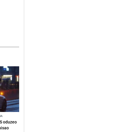
NA
RS oduzeo
nisao