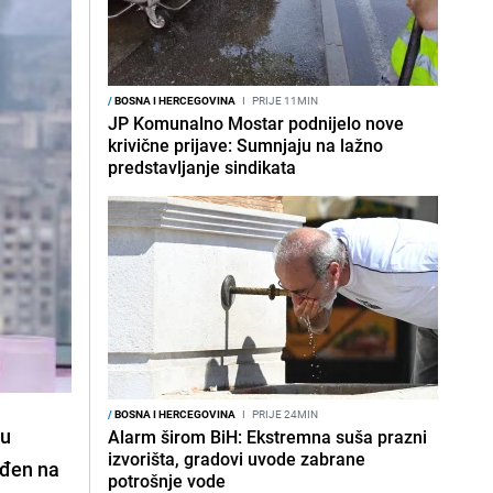
/
BOSNA I HERCEGOVINA
I
PRIJE 11MIN
JP Komunalno Mostar podnijelo nove
krivične prijave: Sumnjaju na lažno
predstavljanje sindikata
/
BOSNA I HERCEGOVINA
I
PRIJE 24MIN
 u
Alarm širom BiH: Ekstremna suša prazni
izvorišta, gradovi uvode zabrane
uđen na
potrošnje vode