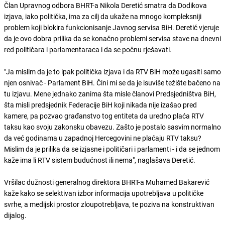
Član Upravnog odbora BHRT-a Nikola Deretić
smatra da Dodikova
izjava, iako politička, ima za cilj da ukaže na mnogo kompleksniji
problem koji blokira funkcionisanje Javnog servisa BiH. Deretić vjeruje
da je ovo dobra prilika da se konačno problemi servisa stave na dnevni
red političara i parlamentaraca i da se počnu rješavati.
"Ja mislim da je to ipak politička izjava i da RTV BiH može ugasiti samo
njen osnivač - Parlament BiH. Čini mi se da je isuviše težište bačeno na
tu izjavu. Mene jednako zanima šta misle članovi Predsjedništva BiH,
šta misli predsjednik Federacije BiH koji nikada nije izašao pred
kamere, pa pozvao građanstvo tog entiteta da uredno plaća RTV
taksu kao svoju zakonsku obavezu. Zašto je postalo sasvim normalno
da već godinama u zapadnoj Hercegovini ne plaćaju RTV taksu?
Mislim da je prilika da se izjasne i političari i parlamenti - i da se jednom
kaže ima li RTV sistem budućnost ili nema",
naglašava Deretić.
Vršilac dužnosti generalnog direktora BHRT-a Muhamed Bakarević
kaže kako se selektivan izbor informacija upotrebljava u političke
svrhe, a medijski prostor zloupotrebljava, te poziva na konstruktivan
dijalog.