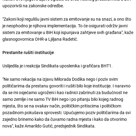
upozorivši na zakonske odredbe.
"Zakoni koji regulišu javni sistem za emitovanje su na snazi, a ono što
je neophodno je njihova implementacija. To će osigurati održiv javni
sistem za emitovanje u BiH koji ispunjava zahtjeve svih građana", kaže
glasnogovornica OHR-a
Ljiljana Radetić.
Prestanite rušiti institucije
Uslijedila je i reakcija Sindikata uposlenika i grafičara BHT1.
"Ne samo rekacija na izjavu Milorada Dodika nego i poziv svim
političarima da prestanu govoriti i rušiti bilo koje institucije. I naravno
da se mi osjećamo ugroženi i kao radnici zabrinuti za budućnost ne
samo zemlje i ne samo TV BiH nego i po pitanju bilo kojeg radnog
mjesta, što se na ovakav način, političkim pritiscima i političkom
pozadinom pokušava sprovesti. Upućujemo poziv političarima da svi
zajedno brinemo kako da čuvamo radna mjesta i kako da otvorimo
nova", kaže Amarildo Gutić, predsjednik Sindikata.