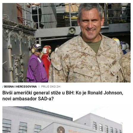
/
BOSNA I HERCEGOVINA
I
PRIJE OKO 2H
Bivši američki general stiže u BiH: Ko je Ronald Johnson,
novi ambasador SAD-a?