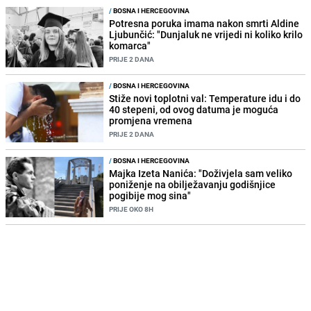
/
BOSNA I HERCEGOVINA
Potresna poruka imama nakon smrti Aldine
Ljubunčić: "Dunjaluk ne vrijedi ni koliko krilo
komarca"
PRIJE 2 DANA
/
BOSNA I HERCEGOVINA
Stiže novi toplotni val: Temperature idu i do
40 stepeni, od ovog datuma je moguća
promjena vremena
PRIJE 2 DANA
/
BOSNA I HERCEGOVINA
Majka Izeta Nanića: "Doživjela sam veliko
poniženje na obilježavanju godišnjice
pogibije mog sina"
PRIJE OKO 8H