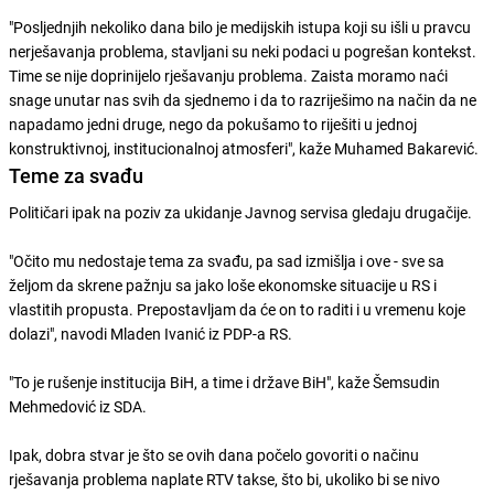
"Posljednjih nekoliko dana bilo je medijskih istupa koji su išli u pravcu
nerješavanja problema, stavljani su neki podaci u pogrešan kontekst.
Time se nije doprinijelo rješavanju problema. Zaista moramo naći
snage unutar nas svih da sjednemo i da to razriješimo na način da ne
napadamo jedni druge, nego da pokušamo to riješiti u jednoj
konstruktivnoj, institucionalnoj atmosferi", kaže Muhamed Bakarević.
Teme za svađu
Političari ipak na poziv za ukidanje Javnog servisa gledaju drugačije.
"Očito mu nedostaje tema za svađu, pa sad izmišlja i ove - sve sa
željom da skrene pažnju sa jako loše ekonomske situacije u RS i
vlastitih propusta. Prepostavljam da će on to raditi i u vremenu koje
dolazi", navodi Mladen Ivanić iz PDP-a RS.
"To je rušenje institucija BiH, a time i države BiH", kaže Šemsudin
Mehmedović iz SDA.
Ipak, dobra stvar je što se ovih dana počelo govoriti o načinu
rješavanja problema naplate RTV takse, što bi, ukoliko bi se nivo