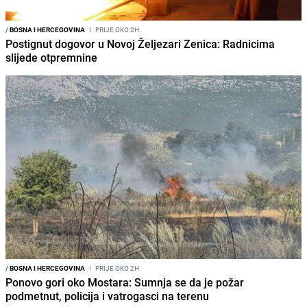
/
BOSNA I HERCEGOVINA
I
PRIJE OKO 2H
Postignut dogovor u Novoj Željezari Zenica: Radnicima
slijede otpremnine
/
BOSNA I HERCEGOVINA
I
PRIJE OKO 2H
Ponovo gori oko Mostara: Sumnja se da je požar
podmetnut, policija i vatrogasci na terenu