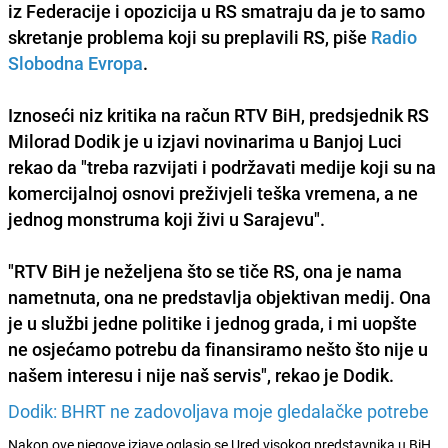
iz Federacije i opozicija u RS smatraju da je to samo
skretanje problema koji su preplavili RS, piše
Radio
Slobodna Evropa
.
Iznoseći niz kritika na račun RTV BiH, predsjednik RS
Milorad Dodik je u izjavi novinarima u Banjoj Luci
rekao da "treba razvijati i podržavati medije koji su na
komercijalnoj osnovi preživjeli teška vremena, a ne
jednog monstruma koji živi u Sarajevu".
"RTV BiH je neželjena što se tiče RS, ona je nama
nametnuta, ona ne predstavlja objektivan medij. Ona
je u službi jedne politike i jednog grada, i mi uopšte
ne osjećamo potrebu da finansiramo nešto što nije u
našem interesu i nije naš servis", rekao je Dodik.
Dodik: BHRT ne zadovoljava moje gledalačke potrebe
Nakon ove njegove izjave oglasio se Ured visokog predstavnika u BiH