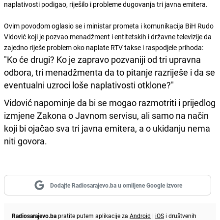
naplativosti podigao, riješilo i probleme dugovanja tri javna emitera.
Ovim povodom oglasio se i ministar prometa i komunikacija BiH Rudo
Vidović koji je pozvao menadžment i entitetskih i državne televizije da
zajedno riješe problem oko naplate RTV takse i raspodjele prihoda:
"Ko će drugi? Ko je zapravo pozvaniji od tri upravna
odbora, tri menadžmenta da to pitanje razriješe i da se
eventualni uzroci loše naplativosti otklone?"
Vidović napominje da bi se mogao razmotriti i prijedlog
izmjene Zakona o Javnom servisu, ali samo na način
koji bi ojačao sva tri javna emitera, a o ukidanju nema
niti govora.
Dodajte Radiosarajevo.ba u omiljene Google izvore
Radiosarajevo.ba
pratite putem aplikacije za
Android
|
iOS
i društvenih