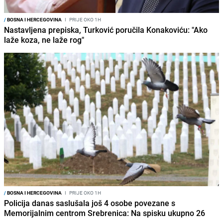
/
BOSNA I HERCEGOVINA
I
PRIJE OKO 1H
Nastavljena prepiska, Turković poručila Konakoviću: "Ako
laže koza, ne laže rog"
/
BOSNA I HERCEGOVINA
I
PRIJE OKO 1H
Policija danas saslušala još 4 osobe povezane s
Memorijalnim centrom Srebrenica: Na spisku ukupno 26