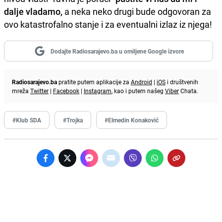
dalje vladamo,
a neka neko drugi bude odgovoran za
ovo katastrofalno stanje i za eventualni izlaz iz njega!
Dodajte Radiosarajevo.ba u omiljene Google izvore
Radiosarajevo.ba
pratite putem aplikacije za
Android
|
iOS
i društvenih
mreža
Twitter
|
Facebook
|
Instagram
, kao i putem našeg
Viber
Chata.
#Klub SDA
#Trojka
#Elmedin Konaković