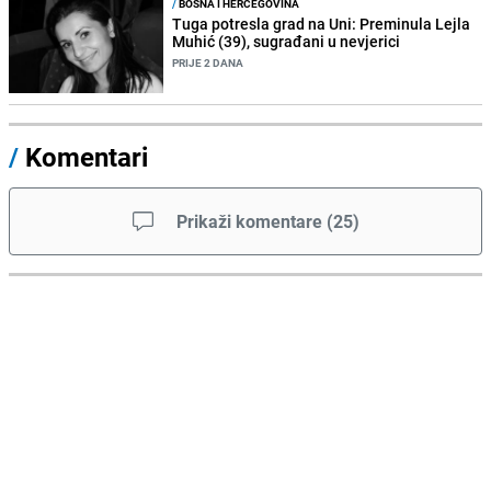
/
BOSNA I HERCEGOVINA
Tuga potresla grad na Uni: Preminula Lejla
Muhić (39), sugrađani u nevjerici
PRIJE 2 DANA
/
Komentari
Prikaži komentare
(
25
)