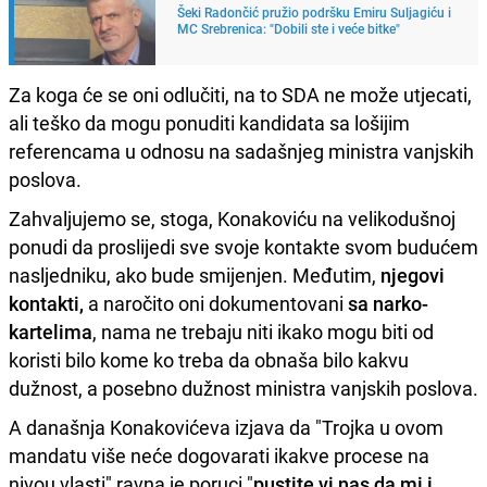
Šeki Radončić pružio podršku Emiru Suljagiću i
MC Srebrenica: "Dobili ste i veće bitke"
Za koga će se oni odlučiti, na to SDA ne može utjecati,
ali teško da mogu ponuditi kandidata sa lošijim
referencama u odnosu na sadašnjeg ministra vanjskih
poslova.
Zahvaljujemo se, stoga, Konakoviću na velikodušnoj
ponudi da proslijedi sve svoje kontakte svom budućem
nasljedniku, ako bude smijenjen. Međutim,
njegovi
kontakti,
a naročito oni dokumentovani
sa narko-
kartelima
, nama ne trebaju niti ikako mogu biti od
koristi bilo kome ko treba da obnaša bilo kakvu
dužnost, a posebno dužnost ministra vanjskih poslova.
A današnja Konakovićeva izjava da "Trojka u ovom
mandatu više neće dogovarati ikakve procese na
nivou vlasti" ravna je poruci "
pustite vi nas da mi i