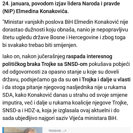
24. januara, povodom izjav lidera Naroda i pravde
(NiP) Elmedina Konakovića.
"Ministar vanjskih poslova BiH Elmedin Konaković nije
dorastao dužnosti koju obnaša, nanio je nepopravljivu
štetu ugledu države Bosne i Hercegovine i zbog toga
bi svakako trebao biti smijenjen.
Iako on, nakon jučerašnjeg
raspada interesnog
političkog braka Trojke sa SNSD-om
pokušava pobjeći
od odgovornosti za opasno stanje u koje su doveli
državu, podsjećamo ga da su
on i Trojka i dalje u vlasti
i da stoga pitanje njegovog nasljednika nije u rukama
SDA, kako Konaković danas u strahu od svoje smjene
imputira, već i dalje u rukama koalicije njegove Trojke,
SNSD-a i HDZ-a, koja je izglasala ovaj aktuelni i do
sada ubjedljivo najgori saziv Vijeća ministara BiH.
TRENDING