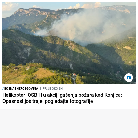
/
BOSNA I HERCEGOVINA
I
PRIJE OKO 2H
Helikopteri OSBiH u akciji gašenja požara kod Konjica:
Opasnost još traje, pogledajte fotografije