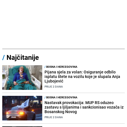
/
Najčitanije
/
BOSNA I HERCEGOVINA
Pijana sjela za volan: Osiguranje odbilo
isplatu štete na vozilu koje je slupala Anja
Ljubojević
PRIJE 2 DANA
/
BOSNA I HERCEGOVINA
Nastavak provokacija: MUP RS oduzeo
zastavu s ljiljanima i sankcionisao vozača iz
Bosanskog Novog
PRIJE 2 DANA