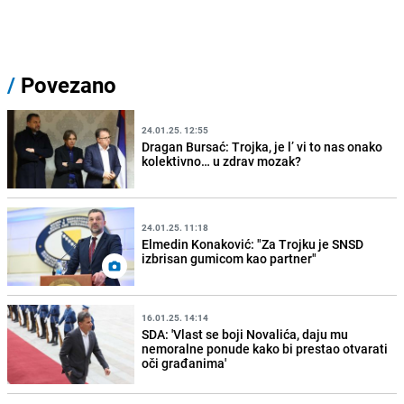
/
Povezano
24.01.25. 12:55
Dragan Bursać: Trojka, je l’ vi to nas onako
kolektivno… u zdrav mozak?
24.01.25. 11:18
Elmedin Konaković: "Za Trojku je SNSD
izbrisan gumicom kao partner"
16.01.25. 14:14
SDA: 'Vlast se boji Novalića, daju mu
nemoralne ponude kako bi prestao otvarati
oči građanima'