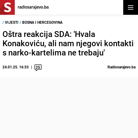
Otvor
/
VIJESTI
/
BOSNA I HERCEGOVINA
Oštra reakcija SDA: 'Hvala
Konakoviću, ali nam njegovi kontakti
s narko-kartelima ne trebaju'
24.01.25. 16:33
Radiosarajevo.ba
25