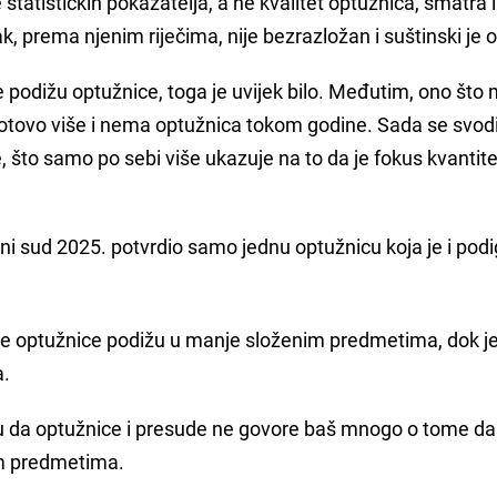
statističkih pokazatelja, a ne kvalitet optužnica, smatra i
sak, prema njenim riječima, nije bezrazložan i suštinski je
 podižu optužnice, toga je uvijek bilo. Međutim, ono što
a gotovo više i nema optužnica tokom godine. Sada se svod
 što samo po sebi više ukazuje na to da je fokus kvantite
vni sud 2025. potvrdio samo jednu optužnicu koja je i pod
 se optužnice podižu u manje složenim predmetima, dok j
a.
icu da optužnice i presude ne govore baš mnogo o tome da
im predmetima.