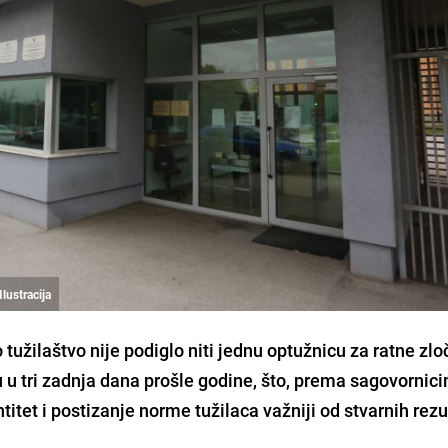
Ilustracija
tužilaštvo nije podiglo niti jednu optužnicu za ratne zlo
 u tri zadnja dana prošle godine, što, prema sagovornic
ntitet i postizanje norme tužilaca važniji od stvarnih rezu