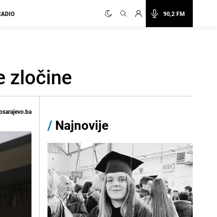
RADIO
90,2 FM
e zločine
osarajevo.ba
/
Najnovije