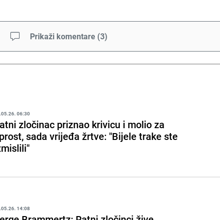
Prikaži komentare
(
3
)
.05.26. 06:30
atni zločinac priznao krivicu i molio za
prost, sada vrijeđa žrtve: "Bijele trake ste
zmislili"
.05.26. 14:08
erge Brammertz: Ratni zločinci žive