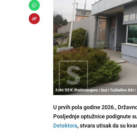
Foto: Dž.K./Radiosarajevo / Sud i Tužilaštvo BiH / 
U prvih pola godine 2026., Državno 
Posljednje optužnice podignute su
Detektora
, stvara utisak da su kva