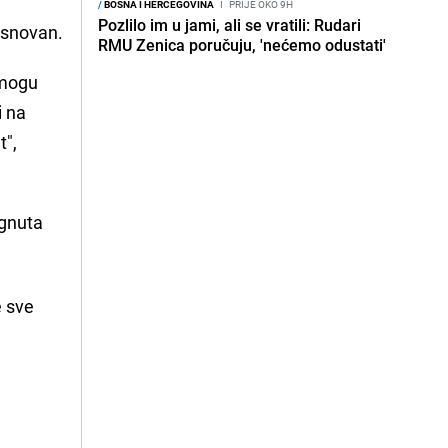
/
BOSNA I HERCEGOVINA
I
PRIJE OKO 9H
Pozlilo im u jami, ali se vratili: Rudari
 osnovan.
RMU Zenica poručuju, 'nećemo odustati'
 mogu
i na
t",
ignuta
e sve