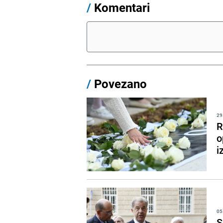
/
Komentari
/
Povezano
29
R
o
i
05
S