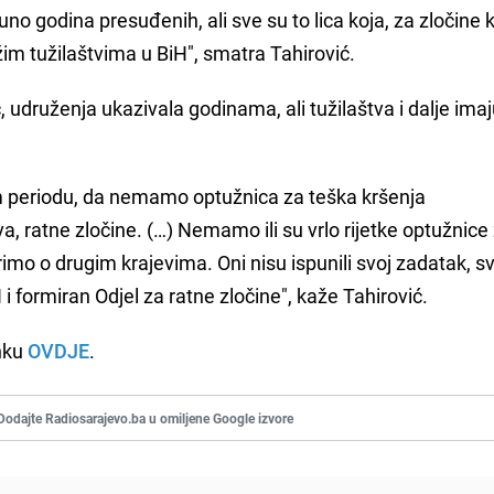
no godina presuđenih, ali sve su to lica koja, za zločine 
žim tužilaštvima u BiH", smatra Tahirović.
, udruženja ukazivala godinama, ali tužilaštva i dalje imaj
nom periodu, da nemamo optužnica za teška kršenja
ratne zločine. (…) Nemamo ili su vrlo rijetke optužnice
imo o drugim krajevima. Oni nisu ispunili svoj zadatak, s
 i formiran Odjel za ratne zločine", kaže Tahirović.
inku
OVDJE
.
Dodajte Radiosarajevo.ba u omiljene Google izvore