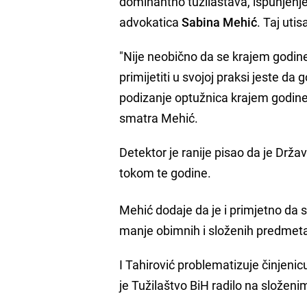
dominantno tužilaštava, ispunjenje 
advokatica
Sabina Mehić
. Taj uti
"Nije neobično da se krajem godine
primijetiti u svojoj praksi jeste d
podizanje optužnica krajem godine,
smatra Mehić.
Detektor je ranije pisao da je Drža
tokom te godine.
Mehić dodaje da je i primjetno da
manje obimnih i složenih predmet
I Tahirović problematizuje činjen
je Tužilaštvo BiH radilo na složen