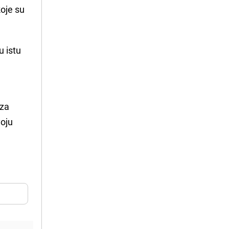
koje su
u istu
 za
voju