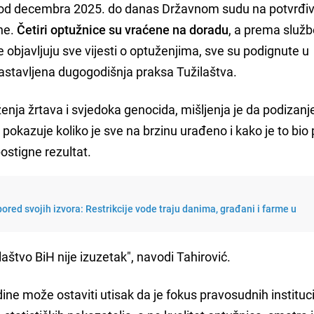
e od decembra 2025. do danas Državnom sudu na potvrđi
ine.
Četiri optužnice su vraćene na doradu
, a prema služb
e objavljuju sve vijesti o optuženjima, sve su podignute u
astavljena dugogodišnja praksa Tužilaštva.
enja žrtava i svjedoka genocida, mišljenja je da podizanj
kazuje koliko je sve na brzinu urađeno i kako je to bio
ostigne rezultat.
ored svojih izvora: Restrikcije vode traju danima, građani i farme u
laštvo BiH nije izuzetak", navodi Tahirović.
ne može ostaviti utisak da je fokus pravosudnih instituci