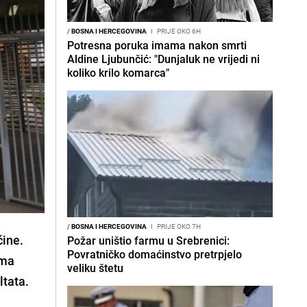
/
BOSNA I HERCEGOVINA
I
PRIJE OKO 6H
Potresna poruka imama nakon smrti
Aldine Ljubunčić: "Dunjaluk ne vrijedi ni
koliko krilo komarca"
/
BOSNA I HERCEGOVINA
I
PRIJE OKO 7H
čine.
Požar uništio farmu u Srebrenici:
Povratničko domaćinstvo pretrpjelo
ima
veliku štetu
ltata.