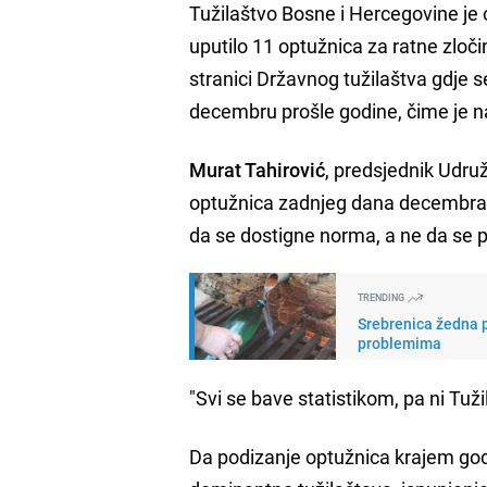
Tužilaštvo Bosne i Hercegovine j
uputilo 11 optužnica za ratne zloč
stranici Državnog tužilaštva gdje s
decembru prošle godine, čime je n
Murat Tahirović
, predsjednik Udruž
optužnica zadnjeg dana decembra po
da se dostigne norma, a ne da se p
TRENDING
Srebrenica žedna p
problemima
"Svi se bave statistikom, pa ni Tuži
Da podizanje optužnica krajem godi