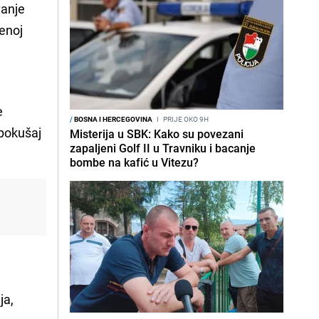
vanje
enoj
e
/
BOSNA I HERCEGOVINA
I
PRIJE OKO 9H
 pokušaj
Misterija u SBK: Kako su povezani
zapaljeni Golf II u Travniku i bacanje
bombe na kafić u Vitezu?
ja,