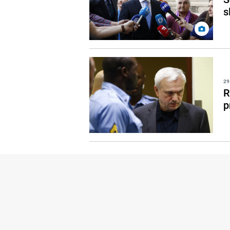
s
29
R
p