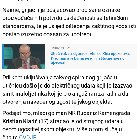
Naime, grijač nije posjedovao propisane oznake
proizvođača niti potvrdu usklađenosti sa tehničkim
standardima, te je uslijed oštećenja zaštitnog voda isti
postao izuzetno opasan za upotrebu.
TRENDING
Stručnjak za sigurnost Ahmed Kico upozorava:
Pred nama je burna jesen, institucije moraju
djelovati
Prilikom uključivanja takvog spiralnog grijača u
utičnicu
došlo je do električnog udara koji je izazvao
smrt maloljetnika
koji je bio angažiran za rad na dan
otvorenja navedenog ugostiteljskog objekta.
Podsjetimo, mladi golman NK Rudar iz Kamengrada
Kristian Klarić
(17) stradao je od strujnog udara u
ovom ugostiteljskom objektu. Više o tom slučaju
čitajte
OVDJE
.