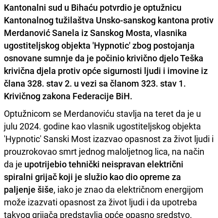
Kantonalni sud u Bihaću potvrdio je optužnicu
Kantonalnog tužilaštva Unsko-sanskog kantona protiv
Merdanović Sanela iz Sanskog Mosta, vlasnika
ugostiteljskog objekta 'Hypnotic' zbog postojanja
osnovane sumnje da je počinio krivično djelo Teška
krivična djela protiv opće sigurnosti ljudi i imovine iz
člana 328. stav 2. u vezi sa članom 323. stav 1.
Krivičnog zakona Federacije BiH.
Optužnicom se Merdanoviću stavlja na teret da je u
julu 2024. godine kao vlasnik ugostiteljskog objekta
'Hypnotic' Sanski Most izazvao opasnost za život ljudi i
prouzrokovao smrt jednog maloljetnog lica, na način
da je
upotrijebio tehnički neispravan električni
spiralni grijač koji je služio kao dio opreme za
paljenje šiše
, iako je znao da električnom energijom
može izazvati opasnost za život ljudi i da upotreba
takvog grijača predstavlja opće opasno sredstvo.