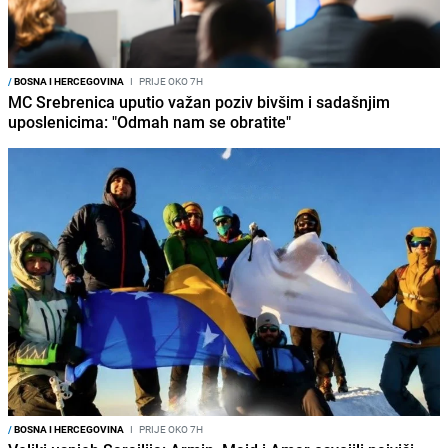
/
BOSNA I HERCEGOVINA
I
PRIJE OKO 7H
MC Srebrenica uputio važan poziv bivšim i sadašnjim
uposlenicima: "Odmah nam se obratite"
/
BOSNA I HERCEGOVINA
I
PRIJE OKO 7H