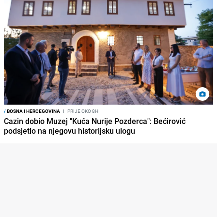
/
BOSNA I HERCEGOVINA
I
PRIJE OKO 8H
Cazin dobio Muzej "Kuća Nurije Pozderca": Bećirović
podsjetio na njegovu historijsku ulogu