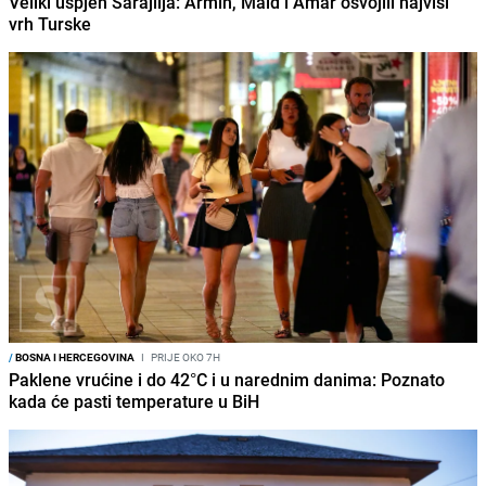
Veliki uspjeh Sarajlija: Armin, Maid i Amar osvojili najviši
vrh Turske
/
BOSNA I HERCEGOVINA
I
PRIJE OKO 7H
Paklene vrućine i do 42°C i u narednim danima: Poznato
kada će pasti temperature u BiH