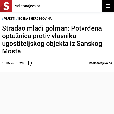
Otvor
/
VIJESTI
/
BOSNA I HERCEGOVINA
Stradao mladi golman: Potvrđena
optužnica protiv vlasnika
ugostiteljskog objekta iz Sanskog
Mosta
11.05.26. 15:28
Radiosarajevo.ba
1