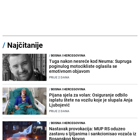
/
Najčitanije
/
BOSNA I HERCEGOVINA
Tuga nakon nesreće kod Neuma: Supruga
poginulog motocikliste oglasila se
emotivnom objavom
PRIJE 2 DANA
/
BOSNA I HERCEGOVINA
Pijana sjela za volan: Osiguranje odbilo
isplatu štete na vozilu koje je slupala Anja
Ljubojević
PRIJE 2 DANA
/
BOSNA I HERCEGOVINA
Nastavak provokacija: MUP RS oduzeo
zastavu s ljiljanima i sankcionisao vozača iz
Bosanskog Novog