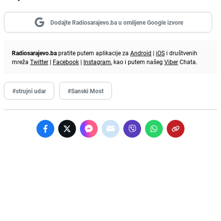
Dodajte Radiosarajevo.ba u omiljene Google izvore
Radiosarajevo.ba
pratite putem aplikacije za
Android
|
iOS
i društvenih
mreža
Twitter
|
Facebook
|
Instagram
, kao i putem našeg
Viber
Chata.
#strujni udar
#Sanski Most