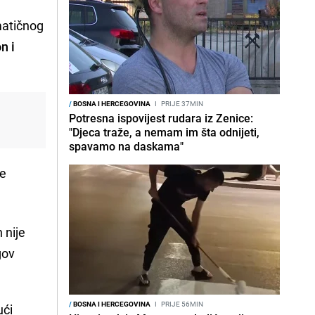
ematičnog
n i
/
BOSNA I HERCEGOVINA
I
PRIJE 37MIN
Potresna ispovijest rudara iz Zenice:
"Djeca traže, a nemam im šta odnijeti,
spavamo na daskama"
ke
n nije
gov
/
BOSNA I HERCEGOVINA
I
PRIJE 56MIN
ući