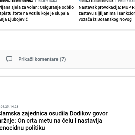
BOSNA I HERCEGOVINA
I
PRIJE 2 DANA
/
BOSNA I HERCEGOVINA
I
PRIJE 1 DA
Pijana sjela za volan: Osiguranje odbilo
Nastavak provokacija: MUP 
splatu štete na vozilu koje je slupala
zastavu s ljiljanima i sankcio
Anja Ljubojević
vozača iz Bosanskog Novog
Prikaži komentare
(
7
)
.04.25. 14:23
slamska zajednica osudila Dodikov govor
ržnje: On crta metu na čelu i nastavlja
enocidnu politiku