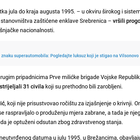
etka jula do kraja augusta 1995. – u okviru širokog i sist
 stanovništva zaštićene enklave Srebrenica –
vršili progo
šnjačke nacionalnosti.
 znaku superautomobila: Pogledajte luksuz koji je stigao na Vilsonovo
drugim pripadnicima Prve milićke brigade Vojske Republi
strijeljali 31 civila
koji su prethodno bili zarobljeni.
ić
, koji nije prisustvovao ročištu za izjašnjenje o krivnji. O
 se raspravljalo o produženju mjera zabrane, a tada je nje
o da je optuženi odsutan zbog zdravstvenog stanja.
e neutvrđenog datuma u julu 1995. u Brežancima, obavljaj