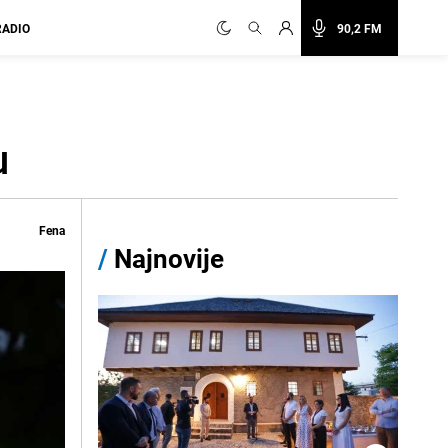
RADIO
90,2 FM
u
Fena
/
Najnovije