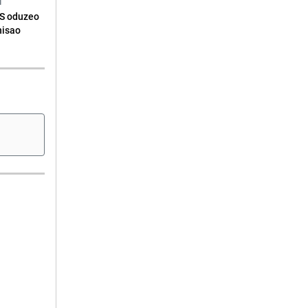
N
RS oduzeo
nisao