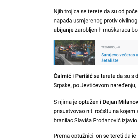
Njih trojica se terete da su od poč
napada usmjerenog protiv civilnog
ubijanje
zarobljenih muškaraca bo
TRENDING
Sarajevo večeras u
šetalište
Čalmić i Perišić
se terete da su s 
Srpske, po Jevtićevom naređenju,
S njima je
optužen i Dejan Milanov
prisustvovao niti ročištu na kojem
branilac Slaviša Prodanović izjavi
Prema optužnici, on se tereti da j