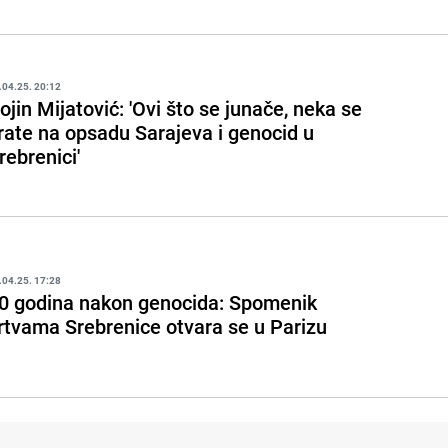
.04.25. 20:12
ojin Mijatović: 'Ovi što se junače, neka se
rate na opsadu Sarajeva i genocid u
rebrenici'
.04.25. 17:28
0 godina nakon genocida: Spomenik
rtvama Srebrenice otvara se u Parizu