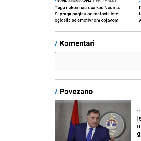
/
BOSNA I HERCEGOVINA
I
PRIJE 2 DANA
/
Tuga nakon nesreće kod Neuma:
Supruga poginulog motocikliste
i
oglasila se emotivnom objavom
/
Komentari
/
Povezano
28
I
m
g