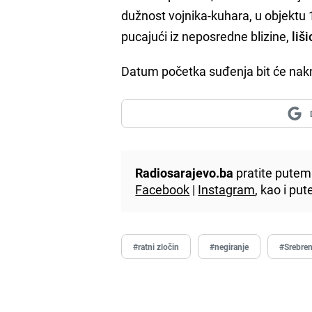
dužnost vojnika-kuhara, u objektu 1
pucajući iz neposredne blizine,
liš
Datum početka suđenja bit će nakn
Radiosarajevo.ba
pratite putem 
Facebook
|
Instagram
, kao i p
#ratni zločin
#negiranje
#Srebren