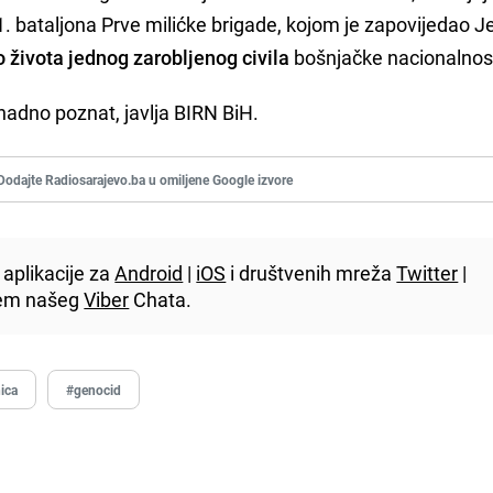
. bataljona Prve milićke brigade, kojom je zapovijedao Je
io života jednog zarobljenog civila
bošnjačke nacionalnost
adno poznat, javlja BIRN BiH.
Dodajte Radiosarajevo.ba u omiljene Google izvore
aplikacije za
Android
|
iOS
i društvenih mreža
Twitter
|
utem našeg
Viber
Chata.
ica
#genocid