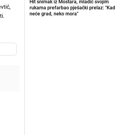
Hit snimak iz Mostara, mladić svojim
vtić,
rukama prefarbao pješački prelaz: "Kad
neće grad, neko mora"
i.