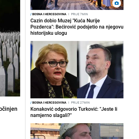
/
BOSNA I HERCEGOVINA
I
PRIJE 7MIN
Cazin dobio Muzej "Kuća Nurije
Pozderca": Bećirović podsjetio na njegovu
historijsku ulogu
/
BOSNA I HERCEGOVINA
I
PRIJE 27MIN
počinjen
Konaković odgovorio Turković: "Jeste li
namjerno slagali?"