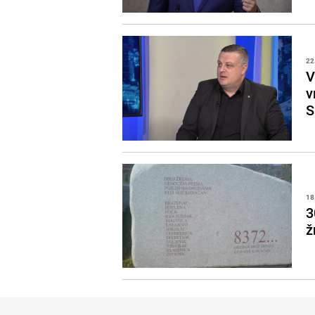
22
V
v
S
18
3
ž