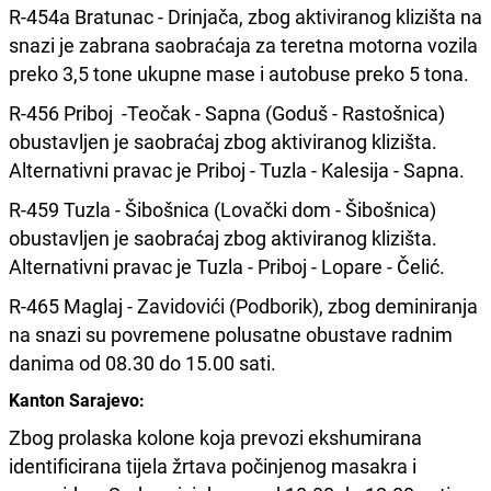
R-454a Bratunac - Drinjača, zbog aktiviranog klizišta na
snazi je zabrana saobraćaja za teretna motorna vozila
preko 3,5 tone ukupne mase i autobuse preko 5 tona.
R-456 Priboj -Teočak - Sapna (Goduš - Rastošnica)
obustavljen je saobraćaj zbog aktiviranog klizišta.
Alternativni pravac je Priboj - Tuzla - Kalesija - Sapna.
R-459 Tuzla - Šibošnica (Lovački dom - Šibošnica)
obustavljen je saobraćaj zbog aktiviranog klizišta.
Alternativni pravac je Tuzla - Priboj - Lopare - Čelić.
R-465 Maglaj - Zavidovići (Podborik), zbog deminiranja
na snazi su povremene polusatne obustave radnim
danima od 08.30 do 15.00 sati.
Kanton Sarajevo:
Zbog prolaska kolone koja prevozi ekshumirana
identificirana tijela žrtava počinjenog masakra i