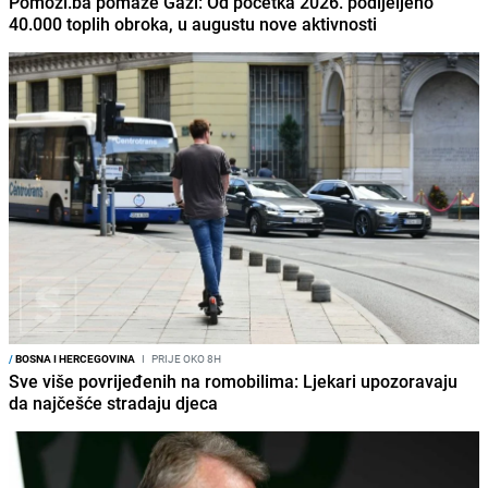
Pomozi.ba pomaže Gazi: Od početka 2026. podijeljeno
40.000 toplih obroka, u augustu nove aktivnosti
/
BOSNA I HERCEGOVINA
I
PRIJE OKO 8H
Sve više povrijeđenih na romobilima: Ljekari upozoravaju
da najčešće stradaju djeca