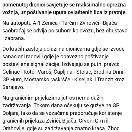
pomenutoj dionici savjetuje se
maksimalno oprezna
vožnja
, uz poštivanje uputa ovlaštenih lica iz pratnje.
Na autoputu A-1 Zenica - Tarčin i Zvirovići - Bijača
saobraćaj se odvija po suhom kolovozu, bez obustava
i zabrana.
Do kraćih zastoja dolazi na dionicama gdje se izvode
sanacioni radovi i gdje je obavezno poštivanje
postavljene signalizacije. Izdvajaju se putni pravci:
Čelinac - Kotor-Varoš, Čapljina - Stolac, Brod na Drini -
GP Hum, Mostarsko raskršće - Kiseljak i Tranzit kroz
Sarajevo.
Na graničnim prijelazima jutros nema dužih
zadržavanja. Tokom dana očekuju se gužve na GP
Doljani, tako da se vozačima preporučuje korištenje
graničnih prijelaza Zvirići, Bijača, Crveni Grm ili
Orahovlje, gdje su zadržavanja znatno kraća. Zbog