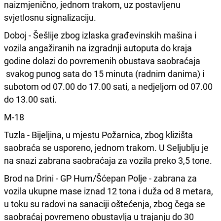
naizmjenično, jednom trakom, uz postavljenu
svjetlosnu signalizaciju.
Doboj - Šešlije zbog izlaska građevinskih mašina i
vozila angažiranih na izgradnji autoputa do kraja
godine dolazi do povremenih obustava saobraćaja
svakog punog sata do 15 minuta (radnim danima) i
subotom od 07.00 do 17.00 sati, a nedjeljom od 07.00
do 13.00 sati.
M-18
Tuzla - Bijeljina, u mjestu Požarnica, zbog klizišta
saobraća se usporeno, jednom trakom. U Seljublju je
na snazi zabrana saobraćaja za vozila preko 3,5 tone.
Brod na Drini - GP Hum/Šćepan Polje - zabrana za
vozila ukupne mase iznad 12 tona i duža od 8 metara,
u toku su radovi na sanaciji oštećenja, zbog čega se
saobraćaj povremeno obustavlja u trajanju do 30