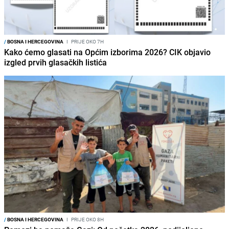
/
BOSNA I HERCEGOVINA
I
PRIJE OKO 7H
Kako ćemo glasati na Općim izborima 2026? CIK objavio
izgled prvih glasačkih listića
/
BOSNA I HERCEGOVINA
I
PRIJE OKO 8H