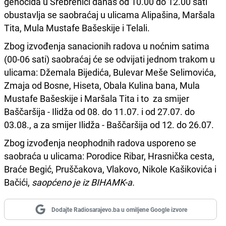
genocida u Srebrenici danas od 10.00 do 12.00 sati
obustavlja se saobraćaj u ulicama Alipašina, Maršala
Tita, Mula Mustafe Bašeskije i Telali.
Zbog izvođenja sanacionih radova u noćnim satima
(00-06 sati) saobraćaj će se odvijati jednom trakom u
ulicama: Džemala Bijedića, Bulevar Meše Selimovića,
Zmaja od Bosne, Hiseta, Obala Kulina bana, Mula
Mustafe Bašeskije i Maršala Tita i to za smijer
Baščaršija - Ilidža od 08. do 11.07. i od 27.07. do
03.08., a za smijer Ilidža - Baščaršija od 12. do 26.07.
Zbog izvođenja neophodnih radova usporeno se
saobraća u ulicama: Porodice Ribar, Hrasnička cesta,
Braće Begić, Pruščakova, Vlakovo, Nikole Kašikovića i
Bačići,
saopćeno je iz BIHAMK-a.
Dodajte Radiosarajevo.ba u omiljene Google izvore