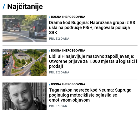
/
Najčitanije
/
BOSNA I HERCEGOVINA
Drama kod Bugojna: Naoružana grupa iz RS
ušla na područje FBiH, reagovala policija
SBK
PRIJE 2 DANA
/
BOSNA I HERCEGOVINA
Lidl BiH najavljuje masovno zapošljavanje:
Otvorene prijave za 1.000 mjesta u logistici i
prodaji
PRIJE 2 DANA
/
BOSNA I HERCEGOVINA
Tuga nakon nesreće kod Neuma: Supruga
poginulog motocikliste oglasila se
emotivnom objavom
PRIJE 1 DAN