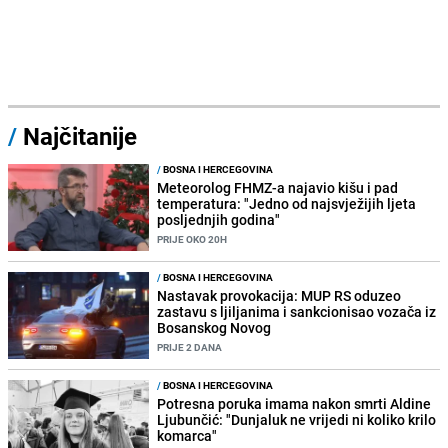
/
Najčitanije
/
BOSNA I HERCEGOVINA
Meteorolog FHMZ-a najavio kišu i pad
temperatura: "Jedno od najsvježijih ljeta
posljednjih godina"
PRIJE OKO 20H
/
BOSNA I HERCEGOVINA
Nastavak provokacija: MUP RS oduzeo
zastavu s ljiljanima i sankcionisao vozača iz
Bosanskog Novog
PRIJE 2 DANA
/
BOSNA I HERCEGOVINA
Potresna poruka imama nakon smrti Aldine
Ljubunčić: "Dunjaluk ne vrijedi ni koliko krilo
komarca"