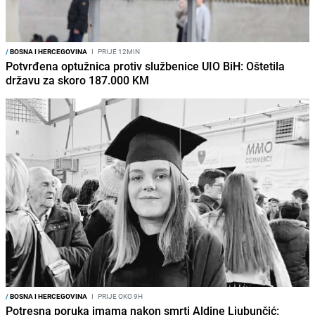
/
BOSNA I HERCEGOVINA
I
PRIJE 12MIN
Potvrđena optužnica protiv službenice UIO BiH: Oštetila
državu za skoro 187.000 KM
/
BOSNA I HERCEGOVINA
I
PRIJE OKO 9H
Potresna poruka imama nakon smrti Aldine Ljubunčić: