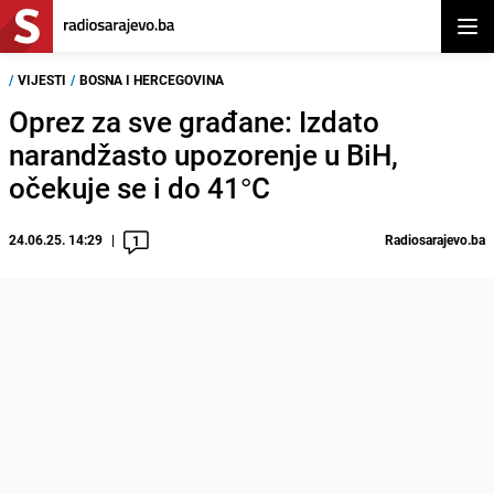
Otvor
/
VIJESTI
/
BOSNA I HERCEGOVINA
Oprez za sve građane: Izdato
narandžasto upozorenje u BiH,
očekuje se i do 41°C
24.06.25. 14:29
Radiosarajevo.ba
1