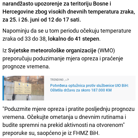
narandžasto upozorenje za teritoriju Bosne i
Hercegovine zbog visokih dnevnih temperatura zraka,
za 25. i 26. juni od 12 do 17 sati.
Napominju da se u tom periodu očekuju temperature
zraka od 33 do 38,
lokalno do 41 stepen
.
Iz
Svjetske meteorološke organizacije
(WMO)
preporučuju poduzimanje mjera opreza i praćenje
prognoze vremena.
TRENDING
Potvrđena optužnica protiv službenice UIO BiH:
Oštetila državu za skoro 187.000 KM
"Poduzmite mjere opreza i pratite posljednju prognozu
vremena. Očekujte ometanja u dnevnim rutinama i
budite spremni na prekid aktivnosti na otvorenom"
preporuke su, saopćeno je iz FHMZ BiH.