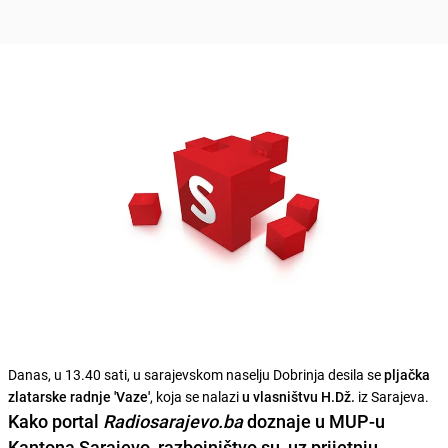
Danas, u 13.40 sati, u sarajevskom naselju Dobrinja desila se
pljačka
zlatarske radnje 'Vaze'
, koja se nalazi
u vlasništvu H.Dž.
iz Sarajeva.
Kako portal
Radiosarajevo.ba
doznaje u MUP-u
Kantona Sarajevo, razbojništvo su, uz
prijetnju