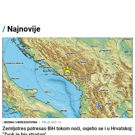
/
Najnovije
/
BOSNA I HERCEGOVINA
I
PRIJE OKO 1H
Zemljotres potresao BiH tokom noći, osjetio se i u Hrvatskoj:
"Zvuk je bio strašan"