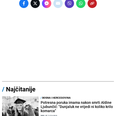
/
Najčitanije
/
BOSNA I HERCEGOVINA
Potresna poruka imama nakon smrti Aldine
Ljubunčić: "Dunjaluk ne vrijedi ni koliko krilo
komarca"
PRIJE 2 DANA