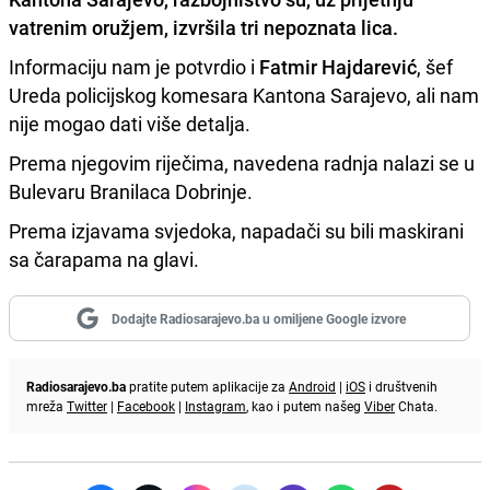
vatrenim oružjem
, izvršila
tri nepoznata lica
.
Informaciju nam je potvrdio i
Fatmir Hajdarević
, šef
Ureda policijskog komesara Kantona Sarajevo, ali nam
nije mogao dati više detalja.
Prema njegovim riječima, navedena radnja nalazi se u
Bulevaru Branilaca Dobrinje.
Prema izjavama svjedoka, napadači su bili maskirani
sa čarapama na glavi.
Dodajte Radiosarajevo.ba u omiljene Google izvore
Radiosarajevo.ba
pratite putem aplikacije za
Android
|
iOS
i društvenih
mreža
Twitter
|
Facebook
|
Instagram
, kao i putem našeg
Viber
Chata.